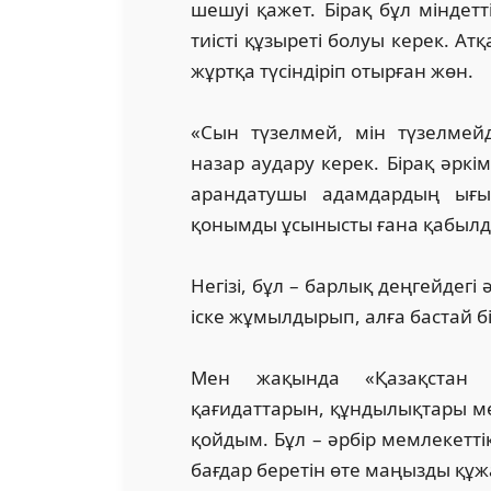
шешуі қажет. Бірақ бұл міндетт
тиісті құзыреті болуы керек. 
жұртқа түсіндіріп отырған жөн.
«Сын түзелмей, мін түзелмейд
назар аудару керек. Бірақ әркімнің
арандатушы адамдардың ығын
қонымды ұсынысты ғана қабылд
Негізі, бұл – барлық деңгейдегі
іске жұмылдырып, алға бастай бі
Мен жақында «Қазақстан Р
қағидаттарын, құндылықтары ме
қойдым. Бұл – әрбір мемлекетті
бағдар беретін өте маңызды құжа