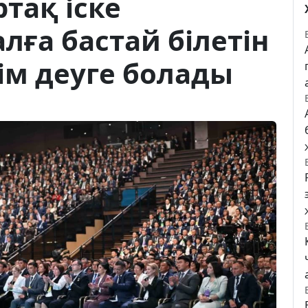
тақ іске
ға бастай білетін
кім деуге болады