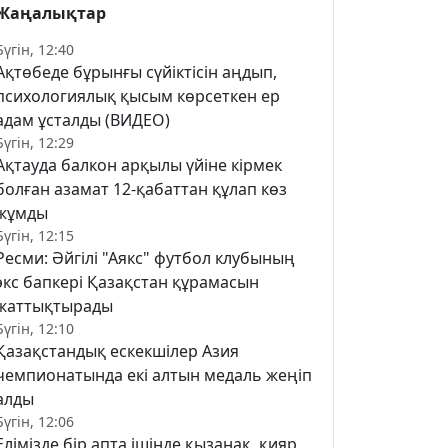
Жаңалықтар
Бүгін, 12:40
Ақтөбеде бұрынғы сүйіктісін аңдып,
психологиялық қысым көрсеткен ер
адам ұсталды (ВИДЕО)
Бүгін, 12:29
Ақтауда балкон арқылы үйіне кірмек
болған азамат 12-қабаттан құлап көз
жұмды
Бүгін, 12:15
Ресми: Әйгілі "Аякс" футбол клубының
экс бапкері Қазақстан құрамасын
жаттықтырады
Бүгін, 12:10
Қазақстандық ескекшілер Азия
чемпионатында екі алтын медаль жеңіп
алды
Бүгін, 12:06
Елімізде бір апта ішінде қызанақ, қияр,