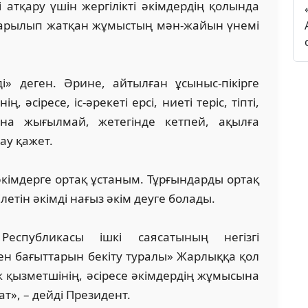
і атқару үшін жергілікті әкімдердің қолында
Атқарылып жатқан жұмыстың мән-жайын үнемі
і» деген. Әрине, айтылған ұсыныс-пікірге
, әсіресе, іс-әрекеті ерсі, ниеті теріс, тіпті,
а жығылмай, жетегінде кетпей, ақылға
ау қажет.
 әкімдерге ортақ ұстаным. Тұрғындарды ортақ
летін әкімді нағыз әкім деуге болады.
еспубликасы ішкі саясатының негізгі
н бағыттарын бекіту туралы» Жарлыққа қол
к қызметшінің, әсіресе әкімдердің жұмысына
т», – дейді Президент.