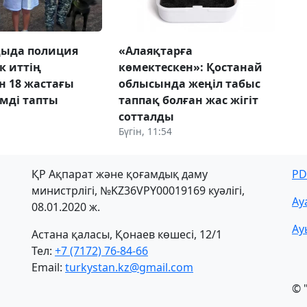
дыда полиция
«Алаяқтарға
к иттің
көмектескен»: Қостанай
н 18 жастағы
облысында жеңіл табыс
імді тапты
таппақ болған жас жігіт
сотталды
Бүгін, 11:54
ҚР Ақпарат және қоғамдық даму
PD
министрлігі, №KZ36VPY00019169 куәлігі,
Ау
08.01.2020 ж.
Ау
Астана қаласы, Қонаев көшесі, 12/1
Тел:
+7 (7172) 76-84-66
Email:
turkystan.kz@gmail.com
© 