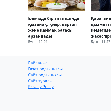
Елімізде бір апта ішінде
Қараған
қызанақ, қияр, картоп
қызметті
және қаймақ бағасы
көмегіме
арзандады
жасөспір
Бүгін, 12:06
Бүгін, 11:57
Байланыс
Газет редакциясы
Сайт редакциясы
Сайт туралы
Privacy Policy