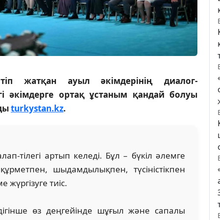
іп жатқан ауыл әкімдерінің диалог-
і әкімдерге ортақ ұстаным қандай болуы
йды
turkystan.kz
.
ап-тілегі артып келеді. Бұл – бүкіл әлемге
 құрметпен, шыдамдылықпен, түсіністікпен
 жүргізуге тиіс.
дігінше өз деңгейінде шұғыл және сапалы