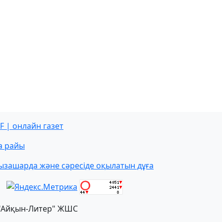
F | онлайн газет
а райы
ызашарда және сәресіде оқылатын дұға
"Айқын-Литер" ЖШС