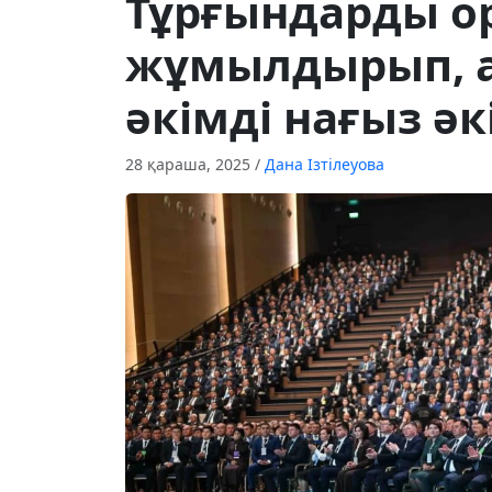
Тұрғындарды ор
жұмылдырып, ал
әкімді нағыз ә
28 қараша, 2025
/
Дана Ізтілеуова