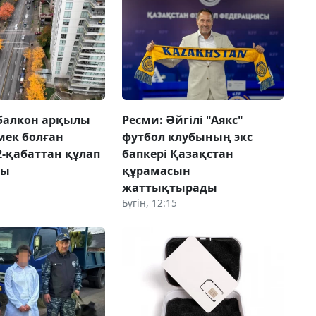
балкон арқылы
Ресми: Әйгілі "Аякс"
рмек болған
футбол клубының экс
2-қабаттан құлап
бапкері Қазақстан
ды
құрамасын
жаттықтырады
Бүгін, 12:15