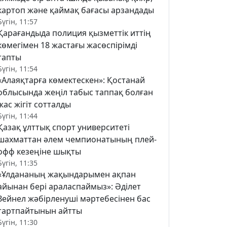
картоп және қаймақ бағасы арзандады
Бүгін, 11:57
Қарағандыда полиция қызметтік иттің
көмегімен 18 жастағы жасөспірімді
тапты
Бүгін, 11:54
«Алаяқтарға көмектескен»: Қостанай
облысында жеңіл табыс таппақ болған
жас жігіт сотталды
Бүгін, 11:44
Қазақ ұлттық спорт университеті
шахматтан әлем чемпионатының плей-
офф кезеңіне шықты
Бүгін, 11:35
«Ұлдананың жақындарымен ақпан
айынан бері араласпаймыз»: Әділет
Зейнел жәбірленуші мәртебесінен бас
тартпайтынын айтты
Бүгін, 11:30