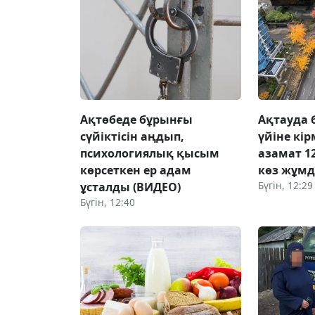
Ақтөбеде бұрынғы
Ақтауда 
сүйіктісін аңдып,
үйіне кі
психологиялық қысым
азамат 1
көрсеткен ер адам
көз жұм
Бүгін, 12:29
ұсталды (ВИДЕО)
Бүгін, 12:40