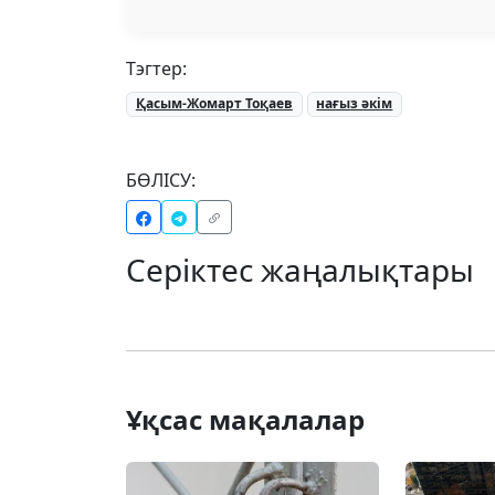
Тэгтер:
Қасым-Жомарт Тоқаев
нағыз әкім
БӨЛІСУ:
Серіктес жаңалықтары
Ұқсас мақалалар