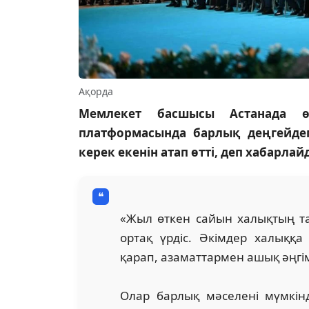
Ақорда
Мемлекет басшысы Астанада өт
платформасында барлық деңгейдег
керек екенін атап өтті, деп хабарла
«Жыл өткен сайын халықтың тал
ортақ үрдіс. Әкімдер халыққа
қарап, азаматтармен ашық әңгіме
Олар барлық мәселені мүмкін