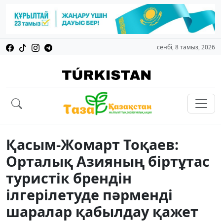
сенбі, 8 тамыз, 2026
Қасым-Жомарт Тоқаев:
Орталық Азияның біртұтас
туристік брендін
ілгерілетуде пәрменді
шаралар қабылдау қажет