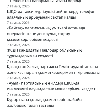
"Шешенстан қаһарманы" атағы берілді
7 тамыз, 2026
ШҚО-да такси жүргізушісі зейнеткерді телефон
алаяғының арбауынан сақтап қалды
7 тамыз, 2026
«Байтақ» партиясының үміткері Астанада
өнеркәсіп және денсаулық сақтау
қызметкерлерімен кездесті
7 тамыз, 2026
ЖСДП кандидаты Павлодар облысының
тұрғындарымен кездесті
7 тамыз, 2026
Қазақстан Халық партиясы Теміртауда кітапхана
және кәсіпорын қызметкерлерімен пікір алмасты
7 тамыз, 2026
«Ауыл» партиясының өкілдері ШҚО-да
инклюзивті қауымдастық мүшелерімен кездесті
7 тамыз, 2026
Курорттағы қорық қызметкерін жабайы
жолбарыс талап тастады