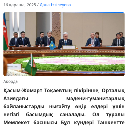
16 қараша, 2025
/
Дана Ізтілеуова
Ақорда
Қасым-Жомарт Тоқаевтың пікірінше, Орталық
Азиядағы мәдени-гуманитарлық
байланыстарды нығайту өңір елдері үшін
негізгі басымдық саналады. Ол туралы
Мемлекет басшысы Бұл күндері Ташкентте