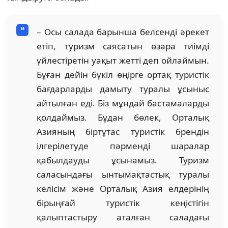
– Осы салада барынша белсенді әрекет
етіп, туризм саясатын өзара тиімді
үйлестіретін уақыт жетті деп ойлаймын.
Бұған дейін бүкіл өңірге ортақ туристік
бағдарларды дамыту туралы ұсыныс
айтылған еді. Біз мұндай бастамаларды
қолдаймыз. Бұдан бөлек, Орталық
Азияның біртұтас туристік брендін
ілгерілетуде пәрменді шаралар
қабылдауды ұсынамыз. Туризм
саласындағы ынтымақтастық туралы
келісім және Орталық Азия елдерінің
бірыңғай туристік кеңістігін
қалыптастыру аталған саладағы