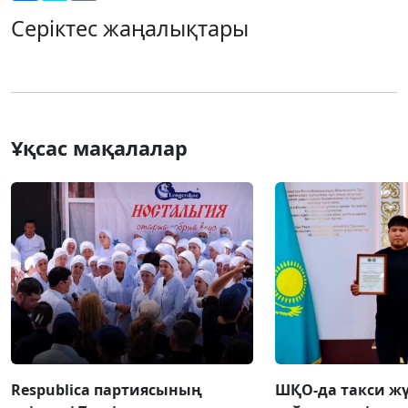
Серіктес жаңалықтары
Ұқсас мақалалар
Respublica партиясының
ШҚО-да такси жү