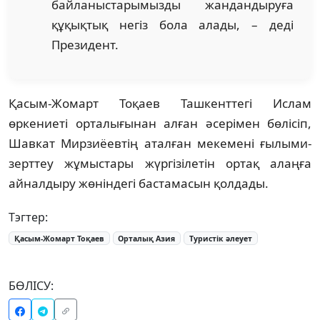
байланыстарымызды жандандыруға
құқықтық негіз бола алады, – деді
Президент.
Қасым-Жомарт Тоқаев Ташкенттегі Ислам
өркениеті орталығынан алған әсерімен бөлісіп,
Шавкат Мирзиёевтің аталған мекемені ғылыми-
зерттеу жұмыстары жүргізілетін ортақ алаңға
айналдыру жөніндегі бастамасын қолдады.
Тэгтер:
Қасым-Жомарт Тоқаев
Орталық Азия
Туристік әлеует
БӨЛІСУ: