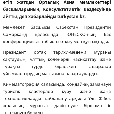
өтіп жатқан Орталық Азия мемлекеттері
басшыларының Консультативтік кездесуінде
айтты, деп хабарлайды turkystan.kz.
Мемлекет басшысы Өзбекстан Президентін
Самарқанд қаласында ЮНЕСКО-ның Бас
конференциясын табысты өткізуімен құттықтады.
Президент ортақ тарихи-мәдени мұраны
сақтаудың, ұлттық қолөнерді насихаттау және
тұрақты түрде бірлескен іс-шаралар
ұйымдастырудың маңызына назар аударды.
Кинематография саласында, сондай-ақ заманауи
туристік кластерлер құру және жаңа
технологияларды пайдалану арқылы Ұлы Жібек
жолының мұрасын дәріптеуде біршама іс
тындыруға болады.