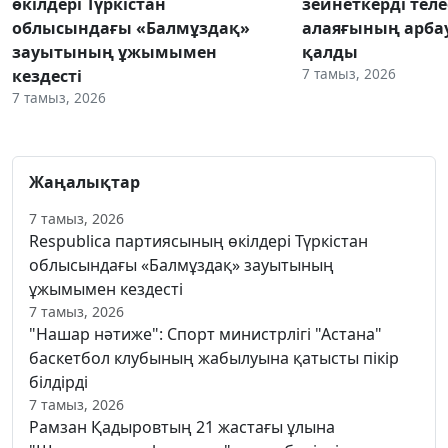
өкілдері Түркістан
зейнеткерді тел
облысындағы «Балмұздақ»
алаяғының арба
зауытының ұжымымен
қалды
7 тамыз, 2026
кездесті
7 тамыз, 2026
Жаңалықтар
7 тамыз, 2026
Respublica партиясының өкілдері Түркістан
облысындағы «Балмұздақ» зауытының
ұжымымен кездесті
7 тамыз, 2026
"Нашар нәтиже": Спорт министрлігі "Астана"
баскетбол клубының жабылуына қатысты пікір
білдірді
7 тамыз, 2026
Рамзан Қадыровтың 21 жастағы ұлына