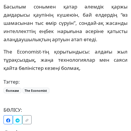
Басылым сонымен қатар әлемдік қаржы
дағдарысы қаупінің күшеюін, бай елдердің “өз
шамасынан тыс өмір сүруін”, сондай-ақ жасанды
интеллекттің еңбек нарығына әсеріне қатысты
алаңдаушылықтың артуын атап өтеді.
The Economist-тің қорытындысы: алдағы жыл
тұрақсыздық, жаңа технологиялар мен саяси
қайта бөліністер кезеңі болмақ.
Тэгтер:
болжам
The Economist
БӨЛІСУ: