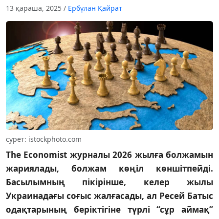
13 қараша, 2025
/
Ербұлан Қайрат
сурет: istockphoto.com
The Economist журналы 2026 жылға болжамын
жариялады, болжам көңіл көншітпейді.
Басылымның пікірінше, келер жылы
Украинадағы соғыс жалғасады, ал Ресей Батыс
одақтарының беріктігіне түрлі “сұр аймақ”