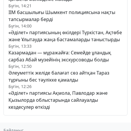
Бүгін, 14:21
ІІМ басшылығы Шымкент полициясына нақты
тапсырмалар берді
Бүгін, 14:00
«Әділет» партиясының өкілдері Түркістан, Ақтөбе
және Ұлытауда жаңа бастамаларды таныстырды
Бүгін, 13:33
Казармадан — мұражайға: Семейде ұландық
сарбаз Абай музейінің экскурсоводы болды
Бүгін, 12:50
Әлеуметтік желіде балағат сөз айтқан Тараз
тұрғыны бес тәулікке қамалды
Бүгін, 12:26
«Әділет» партиясы Ақмола, Павлодар және
Қызылорда облыстарында сайлауалды
кездесулер өткізді
Байланыс