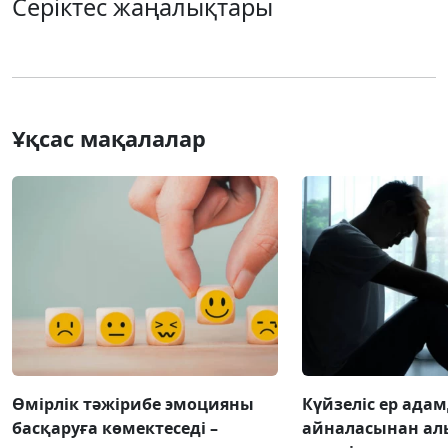
Серіктес жаңалықтары
Ұқсас мақалалар
Өмірлік тәжірибе эмоцияны
Күйзеліс ер ада
басқаруға көмектеседі –
айналасынан ал