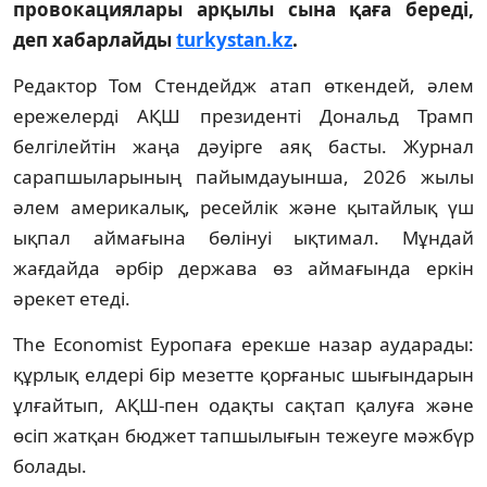
провокациялары арқылы сына қаға береді,
деп хабарлайды
turkystan.kz
.
Редактор Том Стендейдж атап өткендей, әлем
ережелерді АҚШ президенті Дональд Трамп
белгілейтін жаңа дәуірге аяқ басты. Журнал
сарапшыларының пайымдауынша, 2026 жылы
әлем америкалық, ресейлік және қытайлық үш
ықпал аймағына бөлінуі ықтимал. Мұндай
жағдайда әрбір держава өз аймағында еркін
әрекет етеді.
The Economist Еуропаға ерекше назар аударады:
құрлық елдері бір мезетте қорғаныс шығындарын
ұлғайтып, АҚШ-пен одақты сақтап қалуға және
өсіп жатқан бюджет тапшылығын тежеуге мәжбүр
болады.