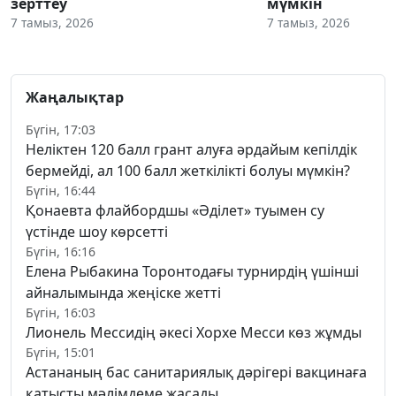
зерттеу
мүмкін
7 тамыз, 2026
7 тамыз, 2026
Жаңалықтар
Бүгін, 17:03
Неліктен 120 балл грант алуға әрдайым кепілдік
бермейді, ал 100 балл жеткілікті болуы мүмкін?
Бүгін, 16:44
Қонаевта флайбордшы «Әділет» туымен су
үстінде шоу көрсетті
Бүгін, 16:16
Елена Рыбакина Торонтодағы турнирдің үшінші
айналымында жеңіске жетті
Бүгін, 16:03
Лионель Мессидің әкесі Хорхе Месси көз жұмды
Бүгін, 15:01
Астананың бас санитариялық дәрігері вакцинаға
қатысты мәлімдеме жасады