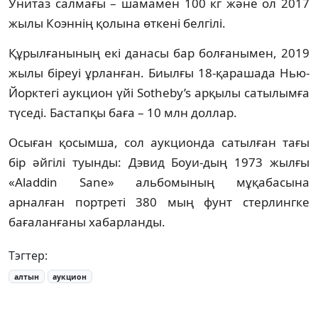
Унитаз салмағы – шамамен 100 кг және ол 2017
жылы Коэннің қолына өткені белгілі.
Құрылғанының екі данасы бар болғанымен, 2019
жылы біреуі ұрланған. Биылғы 18-қарашада Нью-
Йорктегі аукцион үйі Sotheby’s арқылы сатылымға
түседі. Бастапқы баға – 10 млн доллар.
Осыған қосымша, сол аукционда сатылған тағы
бір әйгілі туынды: Дэвид Боуи-дың 1973 жылғы
«Aladdin Sane» альбомының мұқабасына
арналған портреті 380 мың фунт стерлингке
бағаланғаны хабарланды.
Тэгтер:
алтын
аукцион