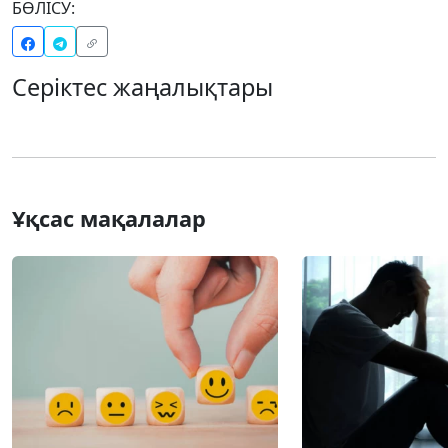
БӨЛІСУ:
Серіктес жаңалықтары
Ұқсас мақалалар