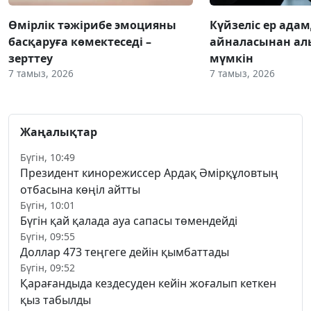
Өмірлік тәжірибе эмоцияны
Күйзеліс ер ада
басқаруға көмектеседі –
айналасынан ал
зерттеу
мүмкін
7 тамыз, 2026
7 тамыз, 2026
Жаңалықтар
Бүгін, 10:49
Президент кинорежиссер Ардақ Әмірқұловтың
отбасына көңіл айтты
Бүгін, 10:01
Бүгін қай қалада ауа сапасы төмендейді
Бүгін, 09:55
Доллар 473 теңгеге дейін қымбаттады
Бүгін, 09:52
Қарағандыда кездесуден кейін жоғалып кеткен
қыз табылды