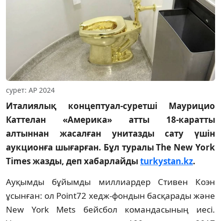
сурет: AP 2024
Италиялық концептуал-суретші Маурицио
Каттелан «Америка» атты 18-каратты
алтыннан жасалған унитазды сату үшін
аукционға шығарған. Бұл туралы The New York
Times жазды, деп хабарлайды
turkystan.kz
.
Ауқымды бұйымды миллиардер Стивен Коэн
ұсынған: ол Point72 хедж-фондын басқарады және
New York Mets бейсбол командасының иесі.