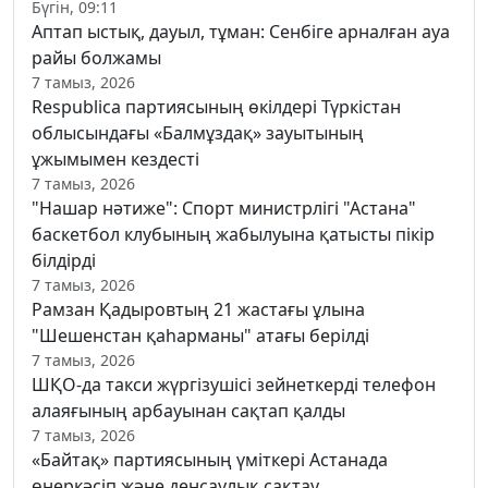
Бүгін, 09:11
Аптап ыстық, дауыл, тұман: Сенбіге арналған ауа
райы болжамы
7 тамыз, 2026
Respublica партиясының өкілдері Түркістан
облысындағы «Балмұздақ» зауытының
ұжымымен кездесті
7 тамыз, 2026
"Нашар нәтиже": Спорт министрлігі "Астана"
баскетбол клубының жабылуына қатысты пікір
білдірді
7 тамыз, 2026
Рамзан Қадыровтың 21 жастағы ұлына
"Шешенстан қаһарманы" атағы берілді
7 тамыз, 2026
ШҚО-да такси жүргізушісі зейнеткерді телефон
алаяғының арбауынан сақтап қалды
7 тамыз, 2026
«Байтақ» партиясының үміткері Астанада
өнеркәсіп және денсаулық сақтау