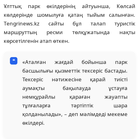
Ұлттық парк өкілдерінің айтуынша, Көлсай
көлдерінде шомылуға қатаң тыйым салынған.
Тengrinews.kz сайты бұл талап туристік
маршруттың ресми төлқұжатында нақты
көрсетілгенін атап өткен.
«Аталған жағдай бойынша парк
басшылығы қызметтік тексеріс бастады.
Тексеріс нәтижесіне қарай тиісті
аумақты бақылауда ұстауға
немқұрайлы қараған жауапты
тұлғаларға тәртіптік шара
қолданылады», – деп мәлімдеді мекеме
өкілдері.