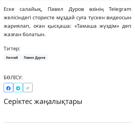
Еске салайық, Павел Дуров өзінің Telegram
желісіндегі стористе мұздай суға түскен видеосын
жариялап, оған қысқаша: «Тамаша жүздім» деп
жазған болатын.
Тэгтер:
Көлсай
Павел Дуров
БӨЛІСУ:
Серіктес жаңалықтары