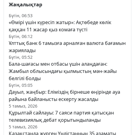
Жаңалықтар
Бүгін, 06:53
«Өмірі үшін күресіп жатыр»: Ақтөбеде көлік
қаққан 11 жасар қыз комаға түсті
Бүгін, 06:12
Ұлттық банк 6 тамызға арналған валюта бағамын
жариялады
Бүгін, 05:52
Бала-шағасы мен отбасы үшін алаңдаған:
Жамбыл облысындағы қылмыстың мән-жайы
белгілі болды
Бүгін, 05:05
Дауыл, жаңбыр: Еліміздің бірнеше өңірінде ауа
райына байланысты ескерту жасалды
5 тамыз, 2026
Құрылтай сайлауы: 7 саяси партия қатысқан
телевизиялық дебат қорытындыланды
5 тамыз, 2026
Қазақстанда жүрген Үндістанның 35 азаматы