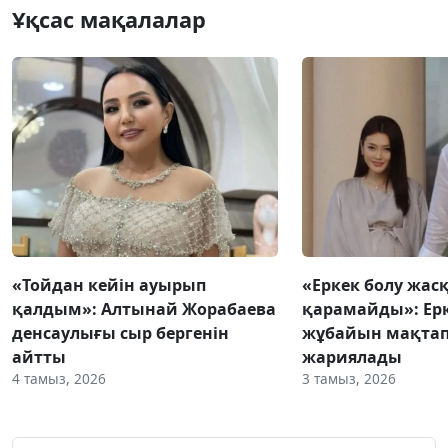
Ұқсас мақалалар
«Тойдан кейін ауырып
«Еркек болу жас
қалдым»: Алтынай Жорабаева
қарамайды»: Ер
денсаулығы сыр бергенін
жұбайын мақтап,
айтты
жариялады
4 тамыз, 2026
3 тамыз, 2026