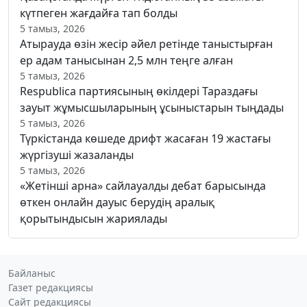
күтпеген жағдайға тап болды
5 тамыз, 2026
Атырауда өзін жесір әйел ретінде таныстырған
ер адам танысынан 2,5 млн теңге алған
5 тамыз, 2026
Respublica партиясының өкілдері Тараздағы
зауыт жұмысшыларының ұсыныстарын тыңдады
5 тамыз, 2026
Түркістанда көшеде дрифт жасаған 19 жастағы
жүргізуші жазаланды
5 тамыз, 2026
«Жетінші арна» сайлауалды дебат барысында
өткен онлайн дауыс берудің аралық
қорытындысын жариялады
Байланыс
Газет редакциясы
Сайт редакциясы