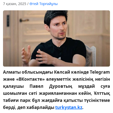
7 қазан, 2025
/
Өтей Торғайұлы
Алматы облысындағы Көлсай көлінде Telegram
және «ВКонтакте» әлеуметтік желісінің негізін
қалаушы Павел Дуровтың мұздай суға
шомылған сәті жарияланғаннан кейін, Ұлттық
табиғи парк бұл жағдайға қатысты түсініктеме
берді, деп хабарлайды
turkystan.kz
.