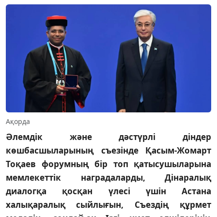
Ақорда
Әлемдік және дәстүрлі діндер
көшбасшыларының съезінде Қасым-Жомарт
Тоқаев форумның бір топ қатысушыларына
мемлекеттік наградаларды, Дінаралық
диалогқа қосқан үлесі үшін Астана
халықаралық сыйлығын, Съездің құрмет