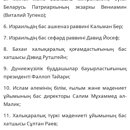
Беларусь Патриархының экзархы Вениамин
(Виталий Тупеко);
6. Израильдің бас ашкеназ раввині Кальман Бер;
7. Израильдің бас сефард раввині Давид Йосеф;
8. Бахаи халықаралық қоғамдастығының бас
хатшысы Дэвид Рутштейн;
9. Дүниежүзілік буддашылар бауырластығының
президенті Фаллоп Тайари;
10. Ислам әлемінің білім, ғылым және мәдениет
ұйымының бас директоры Салим Мұхаммед әл-
Малик;
11. Халықаралық түркі мәдениеті ұйымының бас
хатшысы Сұлтан Раев;