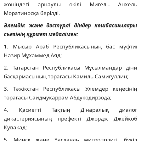
жөніндегі арнаулы өкілі Мигель Анхель
Моратиносқа берілді.
Әлемдік және дәстүрлі діндер көшбасшылары
съезінің құрмет медалімен:
1. Мысыр Араб Республикасының бас мүфтиі
Назир Мұхаммед Аяд;
2. Татарстан Республикасы Мұсылмандар діни
басқармасының төрағасы Камиль Самигуллин;
3. Тәжікстан Республикасы Улемдер кеңесінің
төрағасы Саидмукаррам Абдукодирзода;
4. Қасиетті Тақтың Дінаралық диалог
дикастериясының префекті Джордж Джейкоб
Кувакад;
5. Минск және Заславль митрополиті, бүкіл