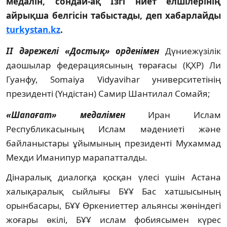
медалін, сондай-ақ Ізгі ниет елшілерінің
айрықша белгісін табыстады, деп хабарлайды
turkystan.kz
.
ІІ дәрежелі «Достық» орденімен
Дүниежүзілік
даошылар федерациясының төрағасы (ҚХР) Ли
Гуанфу, Somaiya Vidyavihar университетінің
президенті (Үндістан) Самир Шантилал Сомайя;
«Шапағат» медалімен
Иран Ислам
Республикасының Ислам мәдениеті және
байланыстары ұйымының президенті Мухаммад
Мехди Иманипур марапатталды.
Дінаралық диалогқа қосқан үлесі үшін Астана
халықаралық сыйлығы БҰҰ Бас хатшысының
орынбасары, БҰҰ Өркениеттер альянсы жөніндегі
жоғары өкілі, БҰҰ ислам фобиясымен күрес