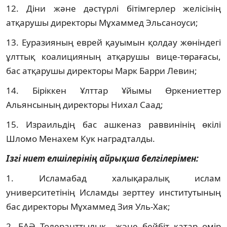
12. Діни және дәстүрлі бітімгерлер желісінің
атқарушы директоры Мұхаммед Эльсаноуси;
13. Еуразияның еврей қауымын қолдау жөніндегі
ұлттық коалицияның атқарушы вице-төрағасы,
бас атқарушы директоры Марк Барри Левин;
14. Біріккен Ұлттар Ұйымы Өркениеттер
Альянсының директоры Нихал Саад;
15. Израильдің бас ашкеназ раввинінің өкілі
Шломо Менахем Кук наградталды.
Ізгі ниет елшілерінің айрықша белгілерімен:
1. Исламабад халықаралық ислам
университетінің Исламды зерттеу институтының
бас директоры Мұхаммед Зия Уль-Хак;
2. БАӘ Толеранттылық және бейбіт қатар өмір