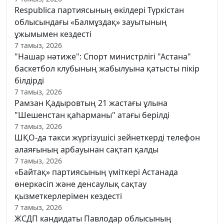
Respublica партиясының өкілдері Түркістан
облысындағы «Балмұздақ» зауытының
ұжымымен кездесті
7 тамыз, 2026
"Нашар нәтиже": Спорт министрлігі "Астана"
баскетбол клубының жабылуына қатысты пікір
білдірді
7 тамыз, 2026
Рамзан Қадыровтың 21 жастағы ұлына
"Шешенстан қаһарманы" атағы берілді
7 тамыз, 2026
ШҚО-да такси жүргізушісі зейнеткерді телефон
алаяғының арбауынан сақтап қалды
7 тамыз, 2026
«Байтақ» партиясының үміткері Астанада
өнеркәсіп және денсаулық сақтау
қызметкерлерімен кездесті
7 тамыз, 2026
ЖСДП кандидаты Павлодар облысының