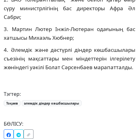
сүру министрлігінің бас директоры Афра Әл
Сабри;
3. Мартин Лютер Інжіл-Лютеран одағының бас
хатшысы Михаэль Хюбнер;
4. Әлемдік және дәстүрлі діндер көшбасшылары
съезінің мақсаттары мен міндеттерін ілгерілету
жөніндегі уәкілі Болат Сәрсенбаев марапатталды.
Тэгтер:
Тоқаев
әлемдік діндер көшбасшылары
БӨЛІСУ: