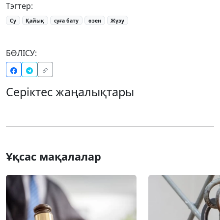
Тэгтер:
Су
Қайық
суға бату
өзен
Жүзу
БӨЛІСУ:
Серіктес жаңалықтары
Ұқсас мақалалар