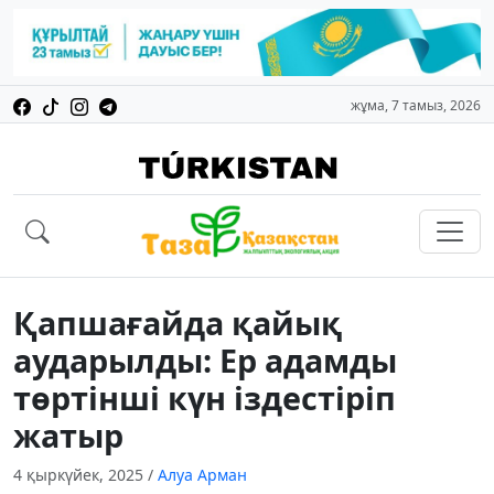
жұма, 7 тамыз, 2026
Қапшағайда қайық
аударылды: Ер адамды
төртінші күн іздестіріп
жатыр
4 қыркүйек, 2025
/
Алуа Арман