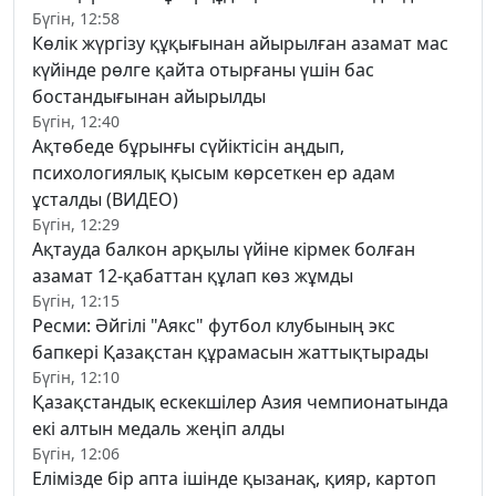
Бүгін, 12:58
Көлік жүргізу құқығынан айырылған азамат мас
күйінде рөлге қайта отырғаны үшін бас
бостандығынан айырылды
Бүгін, 12:40
Ақтөбеде бұрынғы сүйіктісін аңдып,
психологиялық қысым көрсеткен ер адам
ұсталды (ВИДЕО)
Бүгін, 12:29
Ақтауда балкон арқылы үйіне кірмек болған
азамат 12-қабаттан құлап көз жұмды
Бүгін, 12:15
Ресми: Әйгілі "Аякс" футбол клубының экс
бапкері Қазақстан құрамасын жаттықтырады
Бүгін, 12:10
Қазақстандық ескекшілер Азия чемпионатында
екі алтын медаль жеңіп алды
Бүгін, 12:06
Елімізде бір апта ішінде қызанақ, қияр, картоп