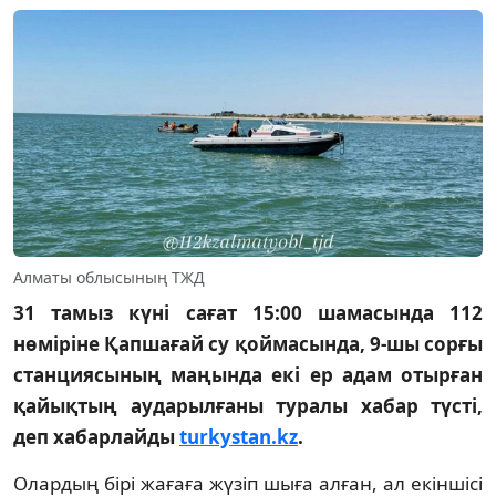
Алматы облысының ТЖД
31 тамыз күні сағат 15:00 шамасында 112
нөміріне Қапшағай су қоймасында, 9-шы сорғы
станциясының маңында екі ер адам отырған
қайықтың аударылғаны туралы хабар түсті,
деп хабарлайды
turkystan.kz
.
Олардың бірі жағаға жүзіп шыға алған, ал екіншісі