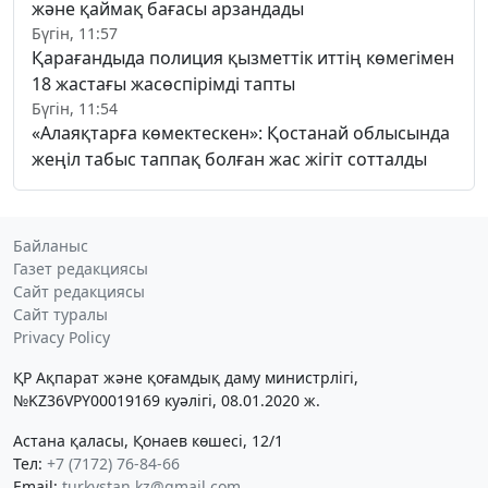
және қаймақ бағасы арзандады
Бүгін, 11:57
Қарағандыда полиция қызметтік иттің көмегімен
18 жастағы жасөспірімді тапты
Бүгін, 11:54
«Алаяқтарға көмектескен»: Қостанай облысында
жеңіл табыс таппақ болған жас жігіт сотталды
Байланыс
Газет редакциясы
Сайт редакциясы
Сайт туралы
Privacy Policy
ҚР Ақпарат және қоғамдық даму министрлігі,
№KZ36VPY00019169 куәлігі, 08.01.2020 ж.
Астана қаласы, Қонаев көшесі, 12/1
Тел:
+7 (7172) 76-84-66
Email:
turkystan.kz@gmail.com