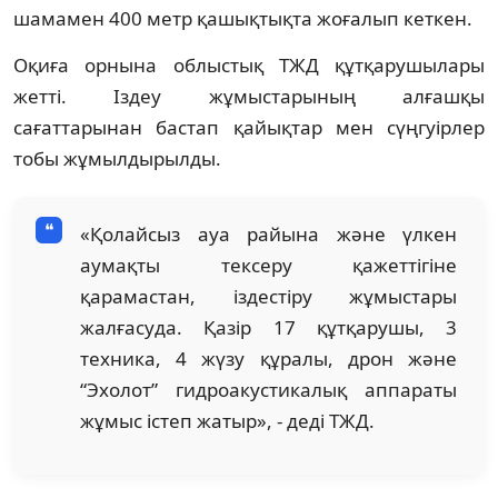
шамамен 400 метр қашықтықта жоғалып кеткен.
Оқиға орнына облыстық ТЖД құтқарушылары
жетті. Іздеу жұмыстарының алғашқы
сағаттарынан бастап қайықтар мен сүңгуірлер
тобы жұмылдырылды.
«Қолайсыз ауа райына және үлкен
аумақты тексеру қажеттігіне
қарамастан, іздестіру жұмыстары
жалғасуда. Қазір 17 құтқарушы, 3
техника, 4 жүзу құралы, дрон және
“Эхолот” гидроакустикалық аппараты
жұмыс істеп жатыр», - деді ТЖД.