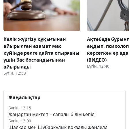
Көлік жүргізу құқығынан
Ақтөбеде бұрынғы
айырылған азамат мас
аңдып, психоло
күйінде рөлге қайта отырғаны
көрсеткен ер ад
үшін бас бостандығынан
(ВИДЕО)
Бүгін, 12:40
айырылды
Бүгін, 12:58
Жаңалықтар
Бүгін, 13:15
Жаңарған мектеп – сапалы білім кепілі
Бүгін, 13:00
Шалқар мен Шұбарқұдық вокзалы жөнделді