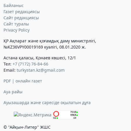
Байланыс
Газет редакциясы
Сайт редакциясы
Сайт туралы
Privacy Policy
ҚР Ақпарат және қоғамдық даму министрлігі,
№KZ36VPY00019169 куәлігі, 08.01.2020 ж.
Астана қаласы, Қонаев көшесі, 12/1
Тел:
+7 (7172) 76-84-66
Email:
turkystan.kz@gmail.com
PDF | онлайн газет
Ауа райы
Ауызашарда және сәресіде оқылатын дұға
© "Айқын-Литер" ЖШС