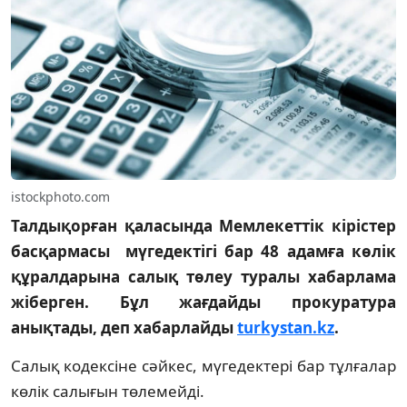
istockphoto.com
Талдықорған қаласында Мемлекеттік кірістер
басқармасы мүгедектігі бар 48 адамға көлік
құралдарына салық төлеу туралы хабарлама
жіберген. Бұл жағдайды прокуратура
анықтады, деп хабарлайды
turkystan.kz
.
Салық кодексіне сәйкес, мүгедектері бар тұлғалар
көлік салығын төлемейді.