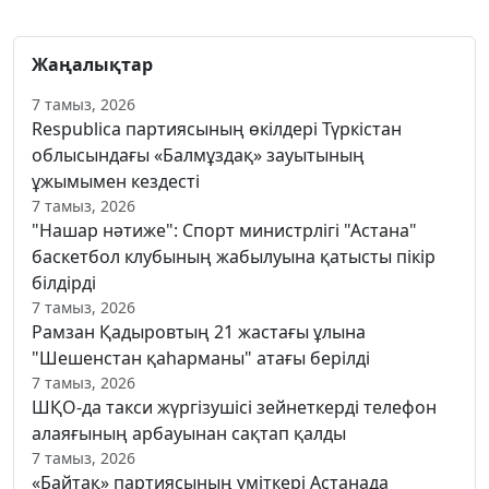
Жаңалықтар
7 тамыз, 2026
Respublica партиясының өкілдері Түркістан
облысындағы «Балмұздақ» зауытының
ұжымымен кездесті
7 тамыз, 2026
"Нашар нәтиже": Спорт министрлігі "Астана"
баскетбол клубының жабылуына қатысты пікір
білдірді
7 тамыз, 2026
Рамзан Қадыровтың 21 жастағы ұлына
"Шешенстан қаһарманы" атағы берілді
7 тамыз, 2026
ШҚО-да такси жүргізушісі зейнеткерді телефон
алаяғының арбауынан сақтап қалды
7 тамыз, 2026
«Байтақ» партиясының үміткері Астанада