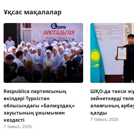
Ұқсас мақалалар
Respublica партиясының
ШҚО-да такси жү
өкілдері Түркістан
зейнеткерді тел
облысындағы «Балмұздақ»
алаяғының арба
зауытының ұжымымен
қалды
7 тамыз, 2026
кездесті
7 тамыз, 2026