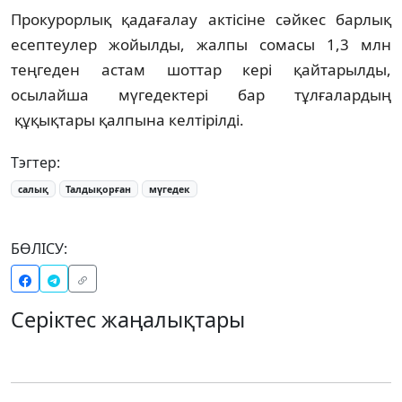
Прокурорлық қадағалау актісіне сәйкес барлық
есептеулер жойылды, жалпы сомасы 1,3 млн
теңгеден астам шоттар кері қайтарылды,
осылайша мүгедектері бар тұлғалардың
құқықтары қалпына келтірілді.
Тэгтер:
салық
Талдықорған
мүгедек
БӨЛІСУ:
Серіктес жаңалықтары