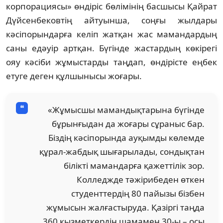
корпорациясы» өндіріс бөлімінің басшысы Қайрат
Дүйсенбековтің айтуынша, соңғы жылдары
кәсіпорындарға келіп жатқан жас мамандардың
саны едәуір артқан. Бүгінде жастардың көкірегі
ояу кәсіби жұмыстарды таңдап, өндірісте еңбек
етуге деген құлшынысы жоғары.
«Жұмысшы мамандықтарына бүгінде
бұрынғыдан да жоғары сұраныс бар.
Біздің кәсіпорында ауқымды көлемде
құрал-жабдық шығарылады, сондықтан
білікті мамандарға қажеттілік зор.
Колледжде тәжірибеден өткен
студенттердің 80 пайызы бізбен
жұмысын жалғастыруда. Қазіргі таңда
360 қызметкердің шамамен 30-ы – осы