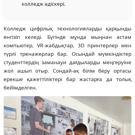
колледж әдіскері.
Колледж цифрлық технологияларды қарқынды
енгізіп келеді. Бүгінде мұнда мыңнан астам
компьютер, VR-жабдықтар, 3D принтерлер мен
түрлі тренажерлар бар. Осындай мүмкіндіктер
студенттердің заманауи дағдыларды меңгеруіне
жол ашып отыр. Сондай-ақ білім беру ортасы
ерекше қажеттіліктері бар жастарға да толық
бейімделген.