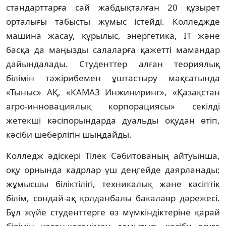
стандарттарға сай жабдықталған 20 құзырет
орталығы табысты жұмыс істейді. Колледжде
машина жасау, құрылыс, энергетика, IT және
басқа да маңызды салаларға қажетті мамандар
дайындалады. Студенттер алған теориялық
білімін тәжірибемен ұштастыру мақсатында
«Тыныс» АҚ, «КАМАЗ Инжиниринг», «Қазақстан
агро-инновациялық корпорациясы» секілді
жетекші кәсіпорындарда дуальды оқудан өтіп,
кәсіби шеберлігін шыңдайды.
Колледж әдіскері Тілек Сәбитованың айтуынша,
оқу орнында кадрлар үш деңгейде даярланады:
жұмысшы біліктілігі, техникалық және кәсіптік
білім, сондай-ақ қолданбалы бакалавр дәрежесі.
Бұл жүйе студенттерге өз мүмкіндіктеріне қарай