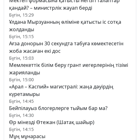
Мектеп формасына қатысты негізгі талаптар
қандай? – министрлік жауап берді
Бүгін, 15:29
Ұлдана Мырзуанның өліміне қатысты іс сотқа
жолданды
Бүгін, 15:15
Ағза донорын 30 секундта табуға көмектесетін
жоба жасаған екі дос
Бүгін, 15:03
Мемлекеттік білім беру грант иегерлерінің тізімі
жарияланды
Бүгін, 15:00
«Арал – Каспий» магистралі: жаңа дәуірдің
күретамыры
Бүгін, 14:45
Бейпілауыз блогерлерге тыйым бар ма?
Бүгін, 14:30
Өр мінезді Өтежан (Шатақ шайыр)
Бүгін, 14:15
Мұң мұнарасы