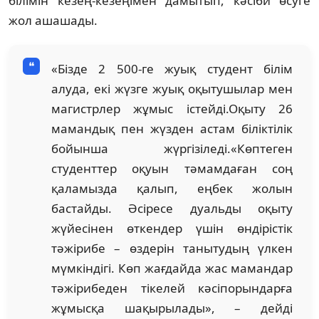
білімін кезең-кезеңімен дамытып, кәсіби өсуге
жол ашашады.
«Бізде 2 500-ге жуық студент білім
алуда, екі жүзге жуық оқытушылар мен
магистрлер жұмыс істейді.Оқыту 26
мамандық пен жүзден астам біліктілік
бойынша жүргізіледі.«Көптеген
студенттер оқуын тәмамдаған соң
қаламызда қалып, еңбек жолын
бастайды. Әсіресе дуальды оқыту
жүйесінен өткендер үшін өндірістік
тәжірибе – өздерін танытудың үлкен
мүмкіндігі. Көп жағдайда жас мамандар
тәжірибеден тікелей кәсіпорындарға
жұмысқа шақырылады», – дейді