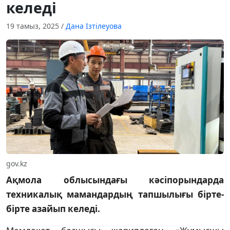
келеді
19 тамыз, 2025
/
Дана Ізтілеуова
gov.kz
Ақмола
облысындағы
кәсіпорындарда
техникалық
мамандардың
тапшылығы
бірте-
бірте
азайып
келеді.