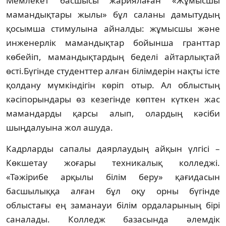
Мемлекет басшысы жариялаған «Жұмысшы
мамандықтары жылы» бұл саланы дамытудың
қосымша стимулына айналды: жұмысшы және
инженерлік мамандықтар бойынша гранттар
көбейіп, мамандықтардың беделі айтарлықтай
өсті.Бүгінде студенттер алған білімдерін нақты істе
қолдану мүмкіндігін көріп отыр. Ал облыстың
кәсіпорындары өз кезегінде көптен күткен жас
мамандарды қарсы алып, олардың кәсіби
шыңдалуына жол ашуда.
Кадрларды сапалы даярлаудың айқын үлгісі –
Көкшетау жоғары техникалық колледжі.
«Тәжірибе арқылы білім беру» қағидасын
басшылыққа алған бұл оқу орны бүгінде
облыстағы ең заманауи білім ордаларының бірі
саналады. Колледж базасында әлемдік