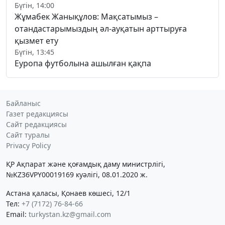
Бүгін, 14:00
Жұмабек Жанықұлов: Мақсатымыз –
отандастарымыздың әл-ауқатын арттыруға
қызмет ету
Бүгін, 13:45
Еуропа футболына ашылған қақпа
Байланыс
Газет редакциясы
Сайт редакциясы
Сайт туралы
Privacy Policy
ҚР Ақпарат және қоғамдық даму министрлігі,
№KZ36VPY00019169 куәлігі, 08.01.2020 ж.
Астана қаласы, Қонаев көшесі, 12/1
Тел:
+7 (7172) 76-84-66
Email:
turkystan.kz@gmail.com