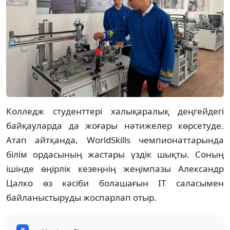
Колледж студенттері халықаралық деңгейдегі
байқауларда да жоғары нәтижелер көрсетуде.
Атап айтқанда, WorldSkills чемпионаттарында
білім ордасының жастары үздік шықты. Соның
ішінде өңірлік кезеңнің жеңімпазы Александр
Цалко өз кәсіби болашағын IT саласымен
байланыстыруды жоспарлап отыр.