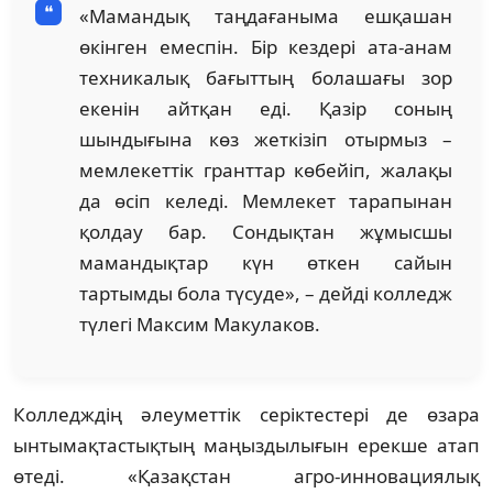
«Мамандық таңдағаныма ешқашан
өкінген емеспін. Бір кездері ата-анам
техникалық бағыттың болашағы зор
екенін айтқан еді. Қазір соның
шындығына көз жеткізіп отырмыз –
мемлекеттік гранттар көбейіп, жалақы
да өсіп келеді. Мемлекет тарапынан
қолдау бар. Сондықтан жұмысшы
мамандықтар күн өткен сайын
тартымды бола түсуде», – дейді колледж
түлегі Максим Макулаков.
Колледждің әлеуметтік серіктестері де өзара
ынтымақтастықтың маңыздылығын ерекше атап
өтеді. «Қазақстан агро-инновациялық