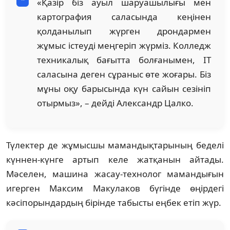
«Қазір біз ауыл шаруашылығы мен
картография саласында кеңінен
қолданылып жүрген дрондармен
жұмыс істеуді меңгеріп жүрміз. Колледж
техникалық бағытта болғанымен, IT
саласына деген сұраныс өте жоғары. Біз
мұны оқу барысында күн сайын сезініп
отырмыз», – дейді Александр Цалко.
Түлектер де жұмысшы мамандықтарының беделі
күннен-күнге артып келе жатқанын айтады.
Мәселен, машина жасау-технолог мамандығын
игерген Максим Макулаков бүгінде өңірдегі
кәсіпорындардың бірінде табысты еңбек етіп жүр.