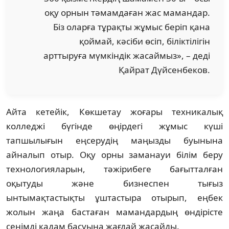
оқу орнын тәмамдаған жас мамандар.
Біз оларға тұрақты жұмыс беріп қана
қоймай, кәсіби өсіп, біліктілігін
арттыруға мүмкіндік жасаймыз», – деді
Қайрат Дүйсенбеков.
Айта кетейік, Көкшетау жоғары техникалық
колледжі бүгінде өңірдегі жұмыс күші
тапшылығын еңсерудің маңызды буынына
айналып отыр. Оқу орны заманауи білім беру
технологияларын, тәжірибеге бағытталған
оқытуды және бизнеспен тығыз
ынтымақтастықты ұштастыра отырып, еңбек
жолын жаңа бастаған мамандардың өндірісте
сенімді қадам басуына жағдай жасайды.