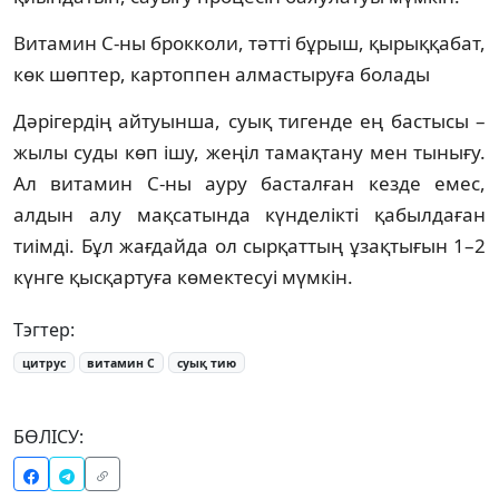
Витамин С-ны брокколи, тәтті бұрыш, қырыққабат,
көк шөптер, картоппен алмастыруға болады
Дәрігердің айтуынша, суық тигенде ең бастысы –
жылы суды көп ішу, жеңіл тамақтану мен тынығу.
Ал витамин С-ны ауру басталған кезде емес,
алдын алу мақсатында күнделікті қабылдаған
тиімді. Бұл жағдайда ол сырқаттың ұзақтығын 1–2
күнге қысқартуға көмектесуі мүмкін.
Тэгтер:
цитрус
витамин С
суық тию
БӨЛІСУ: