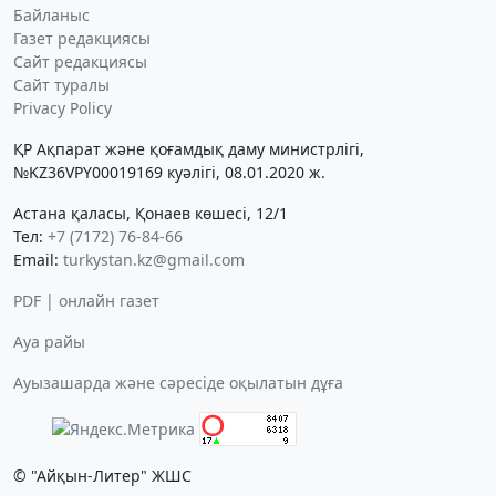
Байланыс
Газет редакциясы
Сайт редакциясы
Сайт туралы
Privacy Policy
ҚР Ақпарат және қоғамдық даму министрлігі,
№KZ36VPY00019169 куәлігі, 08.01.2020 ж.
Астана қаласы, Қонаев көшесі, 12/1
Тел:
+7 (7172) 76-84-66
Email:
turkystan.kz@gmail.com
PDF | онлайн газет
Ауа райы
Ауызашарда және сәресіде оқылатын дұға
© "Айқын-Литер" ЖШС