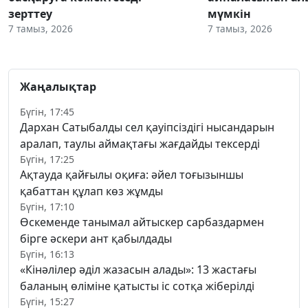
зерттеу
мүмкін
7 тамыз, 2026
7 тамыз, 2026
Жаңалықтар
Бүгін, 17:45
Дархан Сатыбалды сел қауіпсіздігі нысандарын
аралап, таулы аймақтағы жағдайды тексерді
Бүгін, 17:25
Ақтауда қайғылы оқиға: әйел тоғызыншы
қабаттан құлап көз жұмды
Бүгін, 17:10
Өскеменде танымал айтыскер сарбаздармен
бірге әскери ант қабылдады
Бүгін, 16:13
«Кінәлілер әділ жазасын алады»: 13 жастағы
баланың өліміне қатысты іс сотқа жіберілді
Бүгін, 15:27