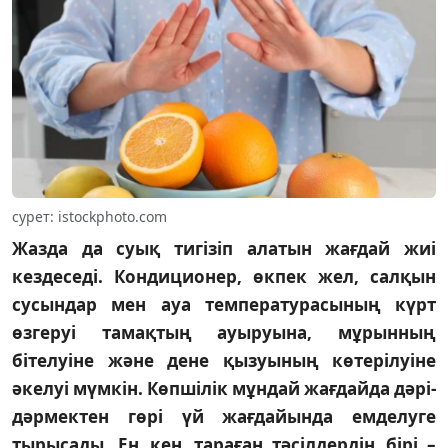
сурет: istockphoto.com
Жазда да суық тигізіп алатын жағдай жиі
кездеседі. Кондиционер, өкпек жел, салқын
сусындар мен ауа температурасының күрт
өзгеруі тамақтың ауыруына, мұрынның
бітелуіне және дене қызуының көтерілуіне
әкелуі мүмкін. Көпшілік мұндай жағдайда дәрі-
дәрмектен гөрі үй жағдайында емделуге
тырысады. Ең кең тараған тәсілдердің бірі –