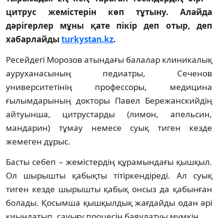
цитрус жемістерін көп тұтыну. Алайда
дәрігерлер мұны қате пікір деп отыр, деп
хабарлайды
turkystan.kz
.
Ресейдегі Морозов атындағы балалар клиникалық
ауруханасының педиатры, Сеченов
университетінің профессоры, медицина
ғылымдарының докторы Павел Бережанскийдің
айтуынша, цитрустарды (лимон, апельсин,
мандарин) тұмау немесе суық тиген кезде
жемеген дұрыс.
Басты себеп – жемістердің құрамындағы қышқыл.
Ол шырышты қабықты тітіркендіреді. Ал суық
тиген кезде шырышты қабық онсыз да қабынған
болады. Қосымша қышқылдық жағдайды одан әрі
қиындатып, сауығу процесін баяулатуы мүмкін.