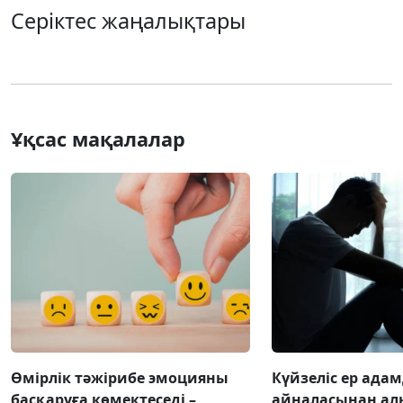
Серіктес жаңалықтары
Ұқсас мақалалар
Өмірлік тәжірибе эмоцияны
Күйзеліс ер ада
басқаруға көмектеседі –
айналасынан ал