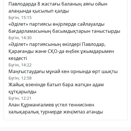
Павлодарда 8 жастағы баланың аяғы ойын
алаңында қысылып қалды
Бүгін, 15:15
«Әділет» партиясы өңірлерде сайлауалды
бағдарламасының басымдықтарын таныстырды
Бүгін, 14:30
«Әділет» партиясының өкілдері Павлодар,
Қарағанды және СҚО-да еңбек ұжымдарымен
кездесті
Бүгін, 14:22
Маңғыстаудағы мұнай кен орнында өрт шықты
Бүгін, 12:58
Жайық өзенінде батып бара жатқан адам
құтқарылды
Бүгін, 12:21
Алан Құрманғалиев үстел теннисінен
халықаралық турнирде жеңімпаз атанды