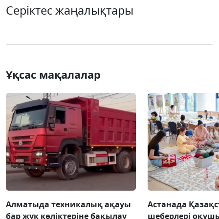
Серіктес жаңалықтары
Ұқсас мақалалар
Алматыда техникалық ақауы
Астанада Қазақс
бар жүк көліктеріне бақылау
шеберлері оқуш