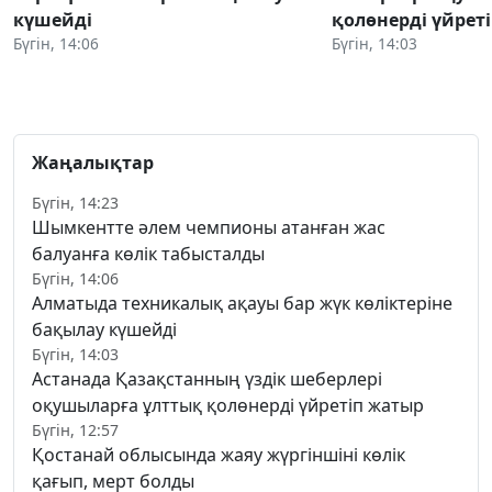
күшейді
қолөнерді үйрет
Бүгін, 14:06
Бүгін, 14:03
Жаңалықтар
Бүгін, 14:23
Шымкентте әлем чемпионы атанған жас
балуанға көлік табысталды
Бүгін, 14:06
Алматыда техникалық ақауы бар жүк көліктеріне
бақылау күшейді
Бүгін, 14:03
Астанада Қазақстанның үздік шеберлері
оқушыларға ұлттық қолөнерді үйретіп жатыр
Бүгін, 12:57
Қостанай облысында жаяу жүргіншіні көлік
қағып, мерт болды