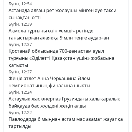
Бүгін, 12:54
Астанада алғаш рет жолаушы мінген әуе таксиі
сынақтан өтті
Бүгін, 12:39
Ақмола тұрғыны өзін «емші» ретінде
таныстырған алаяққа 9 млн теңге аударған
Бүгін, 12:37
Қостанай облысында 700-ден астам ауыл
тұрғыны «Әділетті Қазақстан үшін» жобасына
қатысты
Бүгін, 12:27
Жеңіл атлет Анна Черкашина Әлем
чемпионатының финалына шықты
Бүгін, 12:24
Ақтаулық жас өнерпаз Грузиядағы халықаралық
байқауда бас жүлдені жеңіп алды
Бүгін, 12:22
Павлодарда 6 мыңнан астам мас азамат жауапқа
тартылды