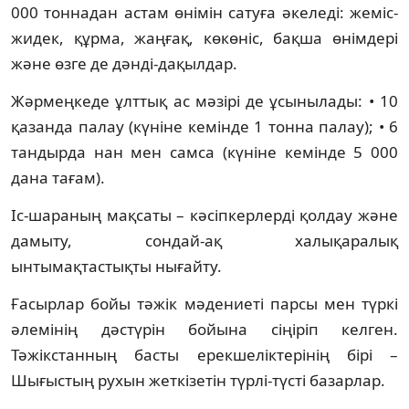
000 тоннадан астам өнімін сатуға әкеледі: жеміс-
жидек, құрма, жаңғақ, көкөніс, бақша өнімдері
және өзге де дәнді-дақылдар.
Жәрмеңкеде ұлттық ас мәзірі де ұсынылады: • 10
қазанда палау (күніне кемінде 1 тонна палау); • 6
тандырда нан мен самса (күніне кемінде 5 000
дана тағам).
Іс-шараның мақсаты – кәсіпкерлерді қолдау және
дамыту, сондай-ақ халықаралық
ынтымақтастықты нығайту.
Ғасырлар бойы тәжік мәдениеті парсы мен түркі
әлемінің дәстүрін бойына сіңіріп келген.
Тәжікстанның басты ерекшеліктерінің бірі –
Шығыстың рухын жеткізетін түрлі-түсті базарлар.