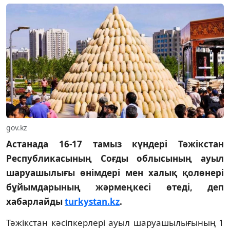
gov.kz
Астанада 16-17 тамыз күндері Тәжікстан
Республикасының Соғды облысының ауыл
шаруашылығы өнімдері мен халық қолөнері
бұйымдарының жәрмеңкесі өтеді, деп
хабарлайды
turkystan.kz
.
Тәжікстан кәсіпкерлері ауыл шаруашылығының 1