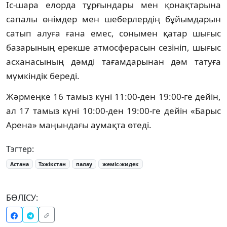
Іс-шара елорда тұрғындары мен қонақтарына
сапалы өнімдер мен шеберлердің бұйымдарын
сатып алуға ғана емес, сонымен қатар шығыс
базарының ерекше атмосферасын сезініп, шығыс
асханасының дәмді тағамдарынан дәм татуға
мүмкіндік береді.
Жәрмеңке 16 тамыз күні 11:00-ден 19:00-ге дейін,
ал 17 тамыз күні 10:00-ден 19:00-ге дейін «Барыс
Арена» маңындағы аумақта өтеді.
Тэгтер:
Астана
Тәжікстан
палау
жеміс-жидек
БӨЛІСУ: