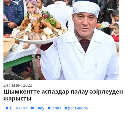
24 қазан, 2023
Шымкентте аспаздар палау әзірлеуден
жарысты
#Шымкент
#палау
#аспаз
#фестиваль