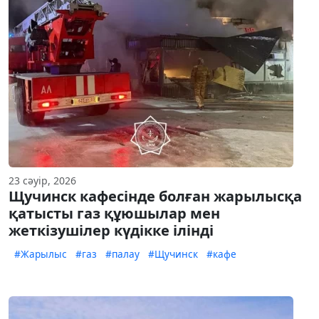
23 сәуір, 2026
Щучинск кафесінде болған жарылысқа
қатысты газ құюшылар мен
жеткізушілер күдікке ілінді
#Жарылыс
#газ
#палау
#Щучинск
#кафе