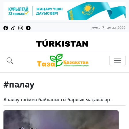
жұма, 7 тамыз, 2026
#палау
#палау тэгімен байланысты барлық мақалалар.