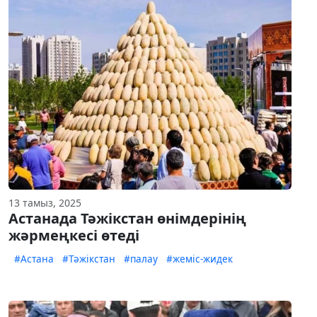
13 тамыз, 2025
Астанада Тәжікстан өнімдерінің
жәрмеңкесі өтеді
#Астана
#Тәжікстан
#палау
#жеміс-жидек