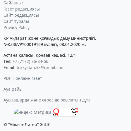
Байланыс
Газет редакциясы
Сайт редакциясы
Сайт туралы
Privacy Policy
ҚР Ақпарат және қоғамдық даму министрлігі,
№KZ36VPY00019169 куәлігі, 08.01.2020 ж.
Астана қаласы, Қонаев көшесі, 12/1
Тел:
+7 (7172) 76-84-66
Email:
turkystan.kz@gmail.com
PDF | онлайн газет
Ауа райы
Ауызашарда және сәресіде оқылатын дұға
© "Айқын-Литер" ЖШС