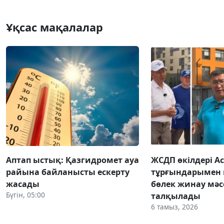
Ұқсас мақалалар
Аптап ыстық: Қазгидромет ауа
ЖСДП өкілдері А
райына байланысты ескерту
тұрғындарымен
жасады
бөлек жинау мәс
Бүгін, 05:00
талқылады
6 тамыз, 2026