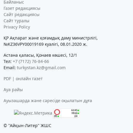
Байланыс
Газет редакциясы
Сайт редакциясы
Сайт туралы
Privacy Policy
ҚР Ақпарат және қоғамдық даму министрлігі,
№KZ36VPY00019169 куәлігі, 08.01.2020 ж.
Астана қаласы, Қонаев көшесі, 12/1
Тел:
+7 (7172) 76-84-66
Email:
turkystan.kz@gmail.com
PDF | онлайн газет
Ауа райы
Ауызашарда және сәресіде оқылатын дұға
© "Айқын-Литер" ЖШС