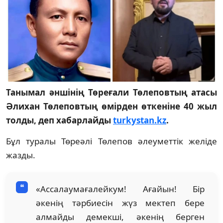
Танымал әншінің Төреғали Төлеповтың атасы
Әлихан Төлеповтың өмірден өткеніне 40 жыл
толды, деп хабарлайды
turkystan.kz
.
Бұл туралы Төреәлі Төлепов әлеуметтік желіде
жазды.
«Ассалаумағалейкум! Ағайын! Бір
әкенің тәрбиесін жүз мектеп бере
алмайды демекші, әкенің берген