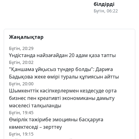
білдірді
Бүгін, 06:22
Жаңалықтар
Бүгін, 20:29
Үндістанда найзағайдан 20 адам қаза тапты
Бүгін, 20:02
"Қаншама ұйқысыз түндер болды": Дариға
Бадықова жеке өмірі туралы құпиясын айтты
Бүгін, 20:00
Шымкенттік кәсіпкерлермен кездесуде орта
бизнес пен креативті экономиканы дамыту
мәселесі талқыланды
Бүгін, 19:45
Өмірлік тәжірибе эмоцияны басқаруға
көмектеседі – зерттеу
Бүгін, 19:15