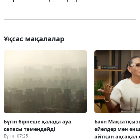
Ұқсас мақалалар
Бүгін бірнеше қалада ауа
Баян Мақсатқыз
сапасы төмендейді
әйелдер мен әнш
Бүгін, 07:25
айтқан ақсақал 