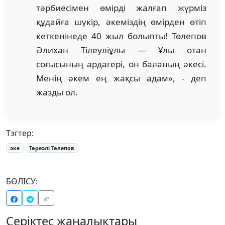
тәрбиесімен өмірді жалғап жүрміз
құдайға шүкір, әкеміздің өмірден өтіп
кеткенінеде 40 жыл болыпты! Төлепов
Әлихан Тілеуліұлы — Ұлы отан
соғысының ардагері, он баланың әкесі.
Менің әкем ең жақсы адам», - деп
жазды ол.
Тэгтер:
әке
Төреәлі Төлепов
БӨЛІСУ:
Серіктес жаңалықтары