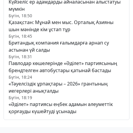
Күйзеліс ер адамдарды айналасынан алыстатуы
мүмкін
Бүгін, 18:50
Қазақстан: Мұнай мен мыс. Орталық Азияны
шын мәнінде кім ұстап тұр
Бүгін, 18:45
Британдық компания ғалымдарға арнап су
астынан үй салды
Бүгін, 18:31
Павлодар көшелерінде «Әділет» партиясының
брендтелген автобустары қатынай бастады
Бүгін, 18:24
«Тәуелсіздік ұрпақтары – 2026» грантының
иегерлері анықталды
Бүгін, 18:19
«Әділет» партиясы еңбек адамын әлеуметтік
қорғауды күшейтуді ұсынады