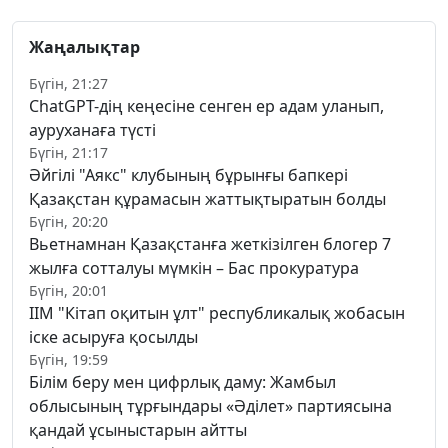
Жаңалықтар
Бүгін, 21:27
ChatGPT-дің кеңесіне сенген ер адам уланып,
ауруханаға түсті
Бүгін, 21:17
Әйгілі "Аякс" клубының бұрынғы бапкері
Қазақстан құрамасын жаттықтыратын болды
Бүгін, 20:20
Вьетнамнан Қазақстанға жеткізілген блогер 7
жылға сотталуы мүмкін – Бас прокуратура
Бүгін, 20:01
ІІМ "Кітап оқитын ұлт" республикалық жобасын
іске асыруға қосылды
Бүгін, 19:59
Білім беру мен цифрлық даму: Жамбыл
облысының тұрғындары «Әділет» партиясына
қандай ұсыныстарын айтты