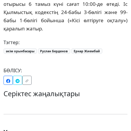
отырысы 6 тамыз күні сағат 10:00-де өтеді. Іс
Қылмыстық кодекстің 24-бабы 3-бөлігі және 99-
бабы 1-бөлігі бойынша («Кісі өлтіруге оқталу»)
қаралып жатыр.
Тэгтер:
әкім орынбасары
Руслан Берденов
Ернар Жиембай
БӨЛІСУ:
Серіктес жаңалықтары