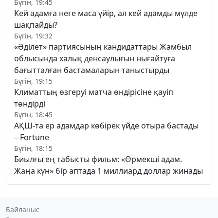
Бүгін, 19:45
Кей адамға неге маса үйір, ал кей адамды мүлде
шақпайды?
Бүгін, 19:32
«Әділет» партиясының кандидаттары Жамбыл
облысында халық денсаулығын нығайтуға
бағытталған бастамаларын таныстырды
Бүгін, 19:15
Климаттың өзгеруі матча өндірісіне қауіп
төндірді
Бүгін, 18:45
АҚШ-та ер адамдар көбірек үйде отыра бастады
– Fortune
Бүгін, 18:15
Биылғы ең табысты фильм: «Өрмекші адам.
Жаңа күн» бір аптада 1 миллиард доллар жинады
Байланыс