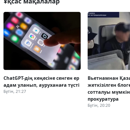
Ұқсас мақалалар
ChatGPT-дің кеңесіне сенген ер
Вьетнамнан Қаз
адам уланып, ауруханаға түсті
жеткізілген блог
Бүгін, 21:27
сотталуы мүмкін 
прокуратура
Бүгін, 20:20