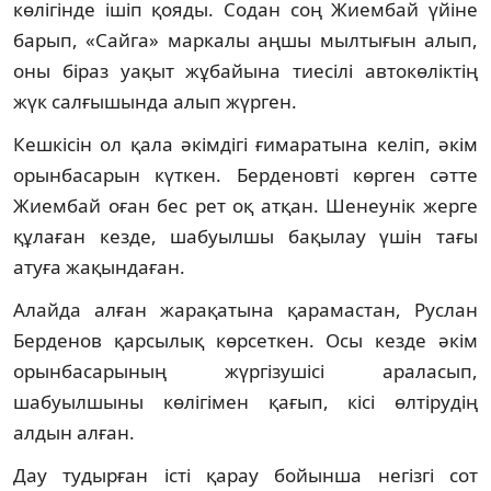
көлігінде ішіп қояды. Содан соң Жиембай үйіне
барып, «Сайга» маркалы аңшы мылтығын алып,
оны біраз уақыт жұбайына тиесілі автокөліктің
жүк салғышында алып жүрген.
Кешкісін ол қала әкімдігі ғимаратына келіп, әкім
орынбасарын күткен. Берденовті көрген сәтте
Жиембай оған бес рет оқ атқан. Шенеунік жерге
құлаған кезде, шабуылшы бақылау үшін тағы
атуға жақындаған.
Алайда алған жарақатына қарамастан, Руслан
Берденов қарсылық көрсеткен. Осы кезде әкім
орынбасарының жүргізушісі араласып,
шабуылшыны көлігімен қағып, кісі өлтірудің
алдын алған.
Дау тудырған істі қарау бойынша негізгі сот