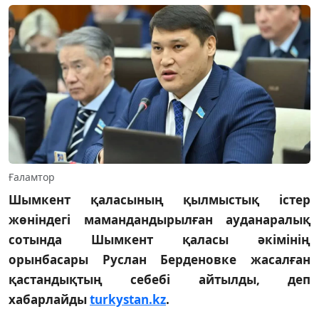
Ғаламтор
Шымкент қаласының қылмыстық істер
жөніндегі мамандандырылған ауданаралық
сотында Шымкент қаласы әкімінің
орынбасары Руслан Берденовке жасалған
қастандықтың себебі айтылды, деп
хабарлайды
turkystan.kz
.