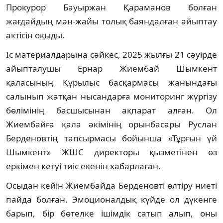
Прокурор Бауыржан Қараманов болған
жағдайдың мән-жайы толық баяндалған айыптау
актісін оқыды.
Іс материалдарына сәйкес, 2025 жылғы 21 сәуірде
айыпталушы Ернар Жиембай Шымкент
қаласының Құрылыс басқармасы жанындағы
салынып жатқан нысандарға мониторинг жүргізу
бөлімінің басшысынан ақпарат алған. Ол
Жиембайға қала әкімінің орынбасары Руслан
Берденовтің тапсырмасы бойынша «Тұрғын үй
Шымкент» ЖШС директоры қызметінен өз
еркімен кетуі тиіс екенін хабарлаған.
Осыдан кейін Жиембайда Берденовті өлтіру ниеті
пайда болған. Эмоционалдық күйде ол дүкенге
барып, бір бөтелке ішімдік сатып алып, оны