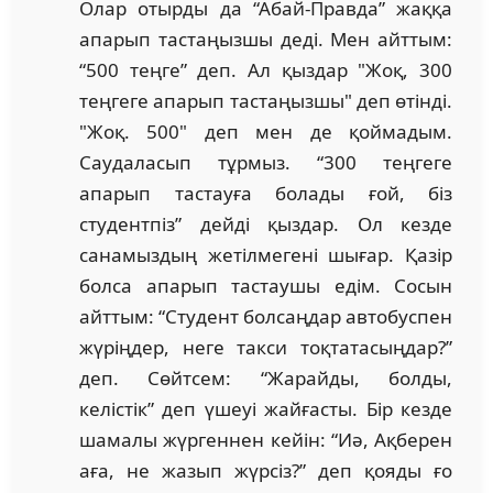
Олар отырды да “Абай-Правда” жаққа
апарып тастаңызшы деді. Мен айттым:
“500 теңге” деп. Ал қыздар "Жоқ, 300
теңгеге апарып тастаңызшы" деп өтінді.
"Жоқ. 500" деп мен де қоймадым.
Саудаласып тұрмыз. “300 теңгеге
апарып тастауға болады ғой, біз
студентпіз” дейді қыздар. Ол кезде
санамыздың жетілмегені шығар. Қазір
болса апарып тастаушы едім. Сосын
айттым: “Студент болсаңдар автобуспен
жүріңдер, неге такси тоқтатасыңдар?”
деп. Сөйтсем: “Жарайды, болды,
келістік” деп үшеуі жайғасты. Бір кезде
шамалы жүргеннен кейін: “Иә, Ақберен
аға, не жазып жүрсіз?” деп қояды ғо