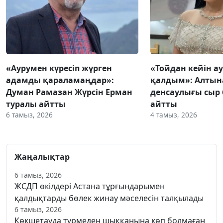
«Аурумен күресіп жүрген
«Тойдан кейін а
адамды қараламаңдар»:
қалдым»: Алтын
Думан Рамазан Жүрсін Ерман
денсаулығы сыр 
туралы айтты
айтты
6 тамыз, 2026
4 тамыз, 2026
Жаңалықтар
6 тамыз, 2026
ЖСДП өкілдері Астана тұрғындарымен
қалдықтарды бөлек жинау мәселесін талқылады
6 тамыз, 2026
Көкшетауда түрмеден шыққанына көп болмаған