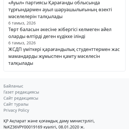
«Ауыл» партиясы Қарағанды облысында
тұрғындармен ауыл шаруашылығының өзекті
мәселелерін талқылады
6 тамыз, 2026
Төрт баласын әкесіне жібергісі келмеген әйел
оларды өлтірді деген күдікке ілінді
6 тамыз, 2026
ЖСДП үміткері қарағандылық студенттермен жас
мамандарды жұмыспен қамту мәселесін
талқылады
Байланыс
Газет редакциясы
Сайт редакциясы
Сайт туралы
Privacy Policy
ҚР Ақпарат және қоғамдық даму министрлігі,
№KZ36VPY00019169 куәлігі, 08.01.2020 ж.