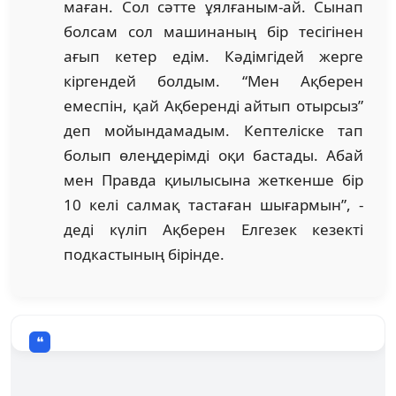
маған. Сол сәтте ұялғаным-ай. Сынап
болсам сол машинаның бір тесігінен
ағып кетер едім. Кәдімгідей жерге
кіргендей болдым. “Мен Ақберен
емеспін, қай Ақберенді айтып отырсыз”
деп мойындамадым. Кептеліске тап
болып өлеңдерімді оқи бастады. Абай
мен Правда қиылысына жеткенше бір
10 келі салмақ тастаған шығармын”, -
деді күліп Ақберен Елгезек кезекті
подкастының бірінде.