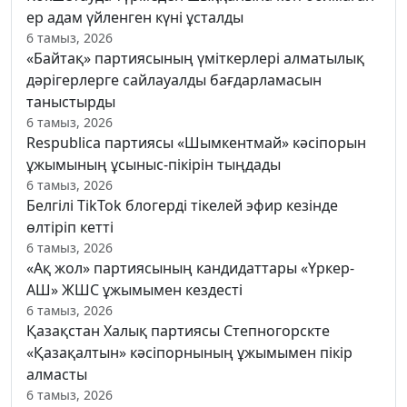
ер адам үйленген күні ұсталды
6 тамыз, 2026
«Байтақ» партиясының үміткерлері алматылық
дәрігерлерге сайлауалды бағдарламасын
таныстырды
6 тамыз, 2026
Respublica партиясы «Шымкентмай» кәсіпорын
ұжымының ұсыныс-пікірін тыңдады
6 тамыз, 2026
Белгілі TikTok блогерді тікелей эфир кезінде
өлтіріп кетті
6 тамыз, 2026
«Ақ жол» партиясының кандидаттары «Үркер-
АШ» ЖШС ұжымымен кездесті
6 тамыз, 2026
Қазақстан Халық партиясы Степногорскте
«Қазақалтын» кәсіпорнының ұжымымен пікір
алмасты
6 тамыз, 2026