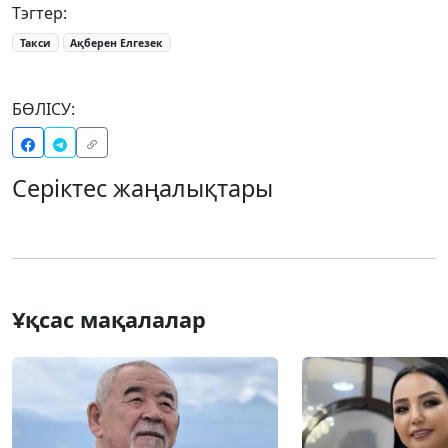
Тэгтер:
Такси
Ақберен Елгезек
БӨЛІСУ:
Серіктес жаңалықтары
Ұқсас мақалалар