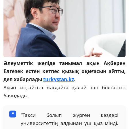
Әлеуметтік желіде танымал ақын Ақберен
Елгезек естен кетпес қызық оқиғасын айтты,
деп хабарлады
turkystan.kz
.
Ақын ыңғайсыз жағдайға қалай тап болғанын
баяндады.
“Такси болып жүрген кездері
университеттің алдынан үш қыз мінді.