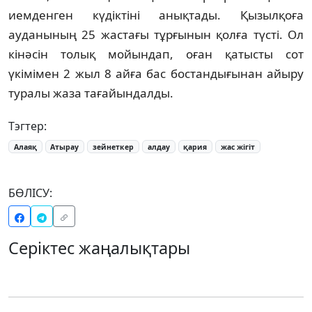
иемденген күдіктіні анықтады. Қызылқоға
ауданының 25 жастағы тұрғынын қолға түсті. Ол
кінәсін толық мойындап, оған қатысты сот
үкімімен 2 жыл 8 айға бас бостандығынан айыру
туралы жаза тағайындалды.
Тэгтер:
Алаяқ
Атырау
зейнеткер
алдау
қария
жас жігіт
БӨЛІСУ:
Серіктес жаңалықтары