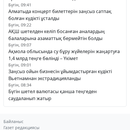
Бүгін, 09:41
Алматыда концерт билеттерін заңсыз сатпақ
болған күдікті ұсталды
Бүгін, 09:22
АҚШ шетелден келіп босанған аналардың
балаларына азаматтық бермейтін болды
Бүгін, 09:07
Ақмола облысында су бұру жүйелерін жаңартуға
1,4 млрд теңге бөлінді – Үкімет
Бүгін, 09:01
Заңсыз ойын бизнесін ұйымдастырған күдікті
Вьетнамнан экстрадицияланды
Бүгін, 08:34
Бүгін шетел валютасы қанша теңгеден
саудаланып жатыр
Байланыс
Газет редакциясы