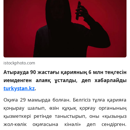
istockphoto.com
Атырауда 90 жастағы қарияның 6 млн теңгесін
иемденген алаяқ ұсталды, деп хабарлайды
turkystan.kz
.
Оқиға 29 мамырда болған. Белгісіз тұлға қарияға
қоңырау шалып, өзін құқық қорғау органының
қызметкері ретінде таныстырып, оны «қызыңыз
жол-көлік оқиғасына кінәлі» деп сендірген.