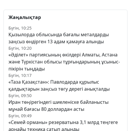
Жаңалықтар
Бүгін, 10:25
Қызылорда облысында бағалы металдарды
заңсыз өндірген 13 адам қамауға алынды
Бүгін, 10:20
«Әділет» партиясының өкілдері Алматы, Астана
және Түркістан облысы тұрғындарының ұсыныс-
пікірін тыңдады
Бүгін, 10:17
«Таза Қазақстан»: Павлодарда құрылыс
қалдықтарын заңсыз төгу дерегі анықталды
Бүгін, 09:50
Иран төңірегіндегі шиеленіске байланысты
мұнай бағасы 80 доллардан асты
Бүгін, 09:49
«Семей орманы» резерватына 3,1 млрд теңгеге
арнайы техника сатып алынды