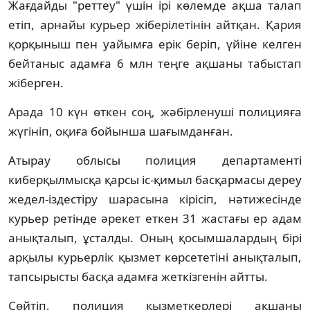
Жағдайды "реттеу" үшін ірі көлемде ақша талап
етіп, арнайы курьер жіберілетінін айтқан. Қария
қорқыныш пен уайымға ерік беріп, үйіне келген
бейтаныс адамға 6 млн теңге ақшаны табыстап
жіберген.
Арада 10 күн өткен соң, жәбірленуші полицияға
жүгініп, оқиға бойынша шағымданған.
Атырау облысы полиция департаменті
киберқылмысқа қарсы іс-қимыл басқармасы дереу
жедел-іздестіру шарасына кірісіп, нәтижесінде
курьер ретінде әрекет еткен 31 жастағы ер адам
анықталып, ұсталды. Оның қосымшалардың бірі
арқылы курьерлік қызмет көрсететіні анықталып,
тапсырысты басқа адамға жеткізгенін айтты.
Сөйтіп, полиция қызметкерлері ақшаны