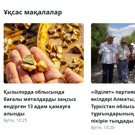
Ұқсас мақалалар
Қызылорда облысында
«Әділет» парти
бағалы металдарды заңсыз
өкілдері Алматы
өндірген 13 адам қамауға
Түркістан облыс
алынды
тұрғындарының 
Бүгін, 10:25
пікірін тыңдады
Бүгін, 10:20