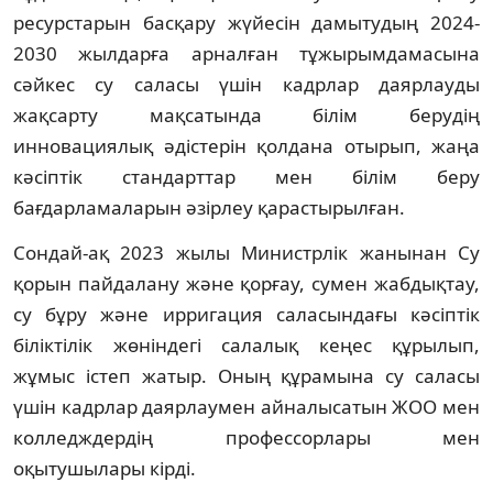
ресурстарын басқару жүйесін дамытудың 2024-
2030 жылдарға арналған тұжырымдамасына
сәйкес су саласы үшін кадрлар даярлауды
жақсарту мақсатында білім берудің
инновациялық әдістерін қолдана отырып, жаңа
кәсіптік стандарттар мен білім беру
бағдарламаларын әзірлеу қарастырылған.
Сондай-ақ 2023 жылы Министрлік жанынан Су
қорын пайдалану және қорғау, сумен жабдықтау,
су бұру және ирригация саласындағы кәсіптік
біліктілік жөніндегі салалық кеңес құрылып,
жұмыс істеп жатыр. Оның құрамына су саласы
үшін кадрлар даярлаумен айналысатын ЖОО мен
колледждердің профессорлары мен
оқытушылары кірді.