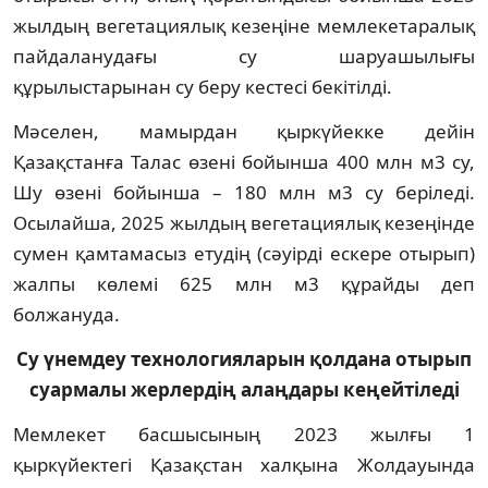
жылдың вегетациялық кезеңіне мемлекетаралық
пайдаланудағы су шаруашылығы
құрылыстарынан су беру кестесі бекітілді.
Мәселен, мамырдан қыркүйекке дейін
Қазақстанға Талас өзені бойынша 400 млн м3 су,
Шу өзені бойынша – 180 млн м3 су беріледі.
Осылайша, 2025 жылдың вегетациялық кезеңінде
сумен қамтамасыз етудің (сәуірді ескере отырып)
жалпы көлемі 625 млн м3 құрайды деп
болжануда.
Су үнемдеу технологияларын қолдана отырып
суармалы жерлердің алаңдары кеңейтіледі
Мемлекет басшысының 2023 жылғы 1
қыркүйектегі Қазақстан халқына Жолдауында