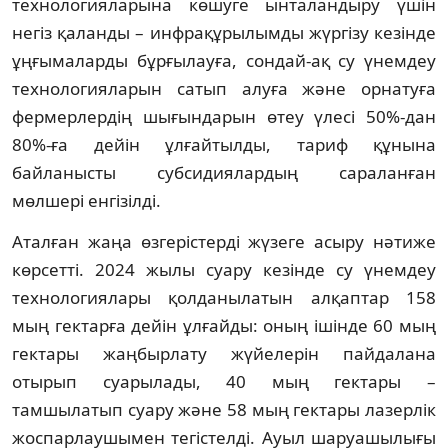
технологияларына көшуге ынталандыру үшін
негіз қаланды – инфрақұрылымды жүргізу кезінде
ұңғымаларды бұрғылауға, сондай-ақ су үнемдеу
технологияларын сатып алуға және орнатуға
фермерлердің шығындарын өтеу үлесі 50%-дан
80%-ға дейін ұлғайтылды, тариф құнына
байланысты субсидиялардың сараланған
мөлшері енгізілді.
Аталған жаңа өзгерістерді жүзеге асыру нәтиже
көрсетті. 2024 жылы суару кезінде су үнемдеу
технологиялары қолданылатын алқаптар 158
мың гектарға дейін ұлғайды: оның ішінде 60 мың
гектары жаңбырлату жүйелерін пайдалана
отырып суарылады, 40 мың гектары –
тамшылатып суару және 58 мың гектары лазерлік
жоспарлаушымен тегістелді. Ауыл шаруашылығы