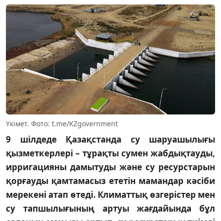
Үкімет. Фото: t.me/KZgovernment
9 шілдеде Қазақстанда су шаруашылығы
қызметкерлері – тұрақты сумен жабдықтауды,
ирригацияны дамытуды және су ресурстарын
қорғауды қамтамасыз ететін мамандар кәсіби
мерекені атап өтеді. Климаттық өзгерістер мен
су тапшылығының артуы жағдайында бұл