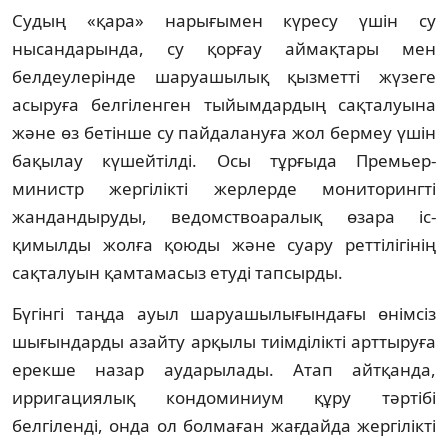
Судың «қара» нарығымен күресу үшін су
нысандарында, су қорғау аймақтары мен
белдеулерінде шаруашылық қызметті жүзеге
асыруға белгіленген тыйымдардың сақталуына
және өз бетінше су пайдалануға жол бермеу үшін
бақылау күшейтілді. Осы тұрғыда Премьер-
министр жергілікті жерлерде мониторингті
жандандыруды, ведомствоаралық өзара іс-
қимылды жолға қоюды және суару реттілігінің
сақталуын қамтамасыз етуді тапсырды.
Бүгінгі таңда ауыл шаруашылығындағы өнімсіз
шығындарды азайту арқылы тиімділікті арттыруға
ерекше назар аударылады. Атап айтқанда,
ирригациялық кондоминиум құру тәртібі
белгіленді, онда ол болмаған жағдайда жергілікті