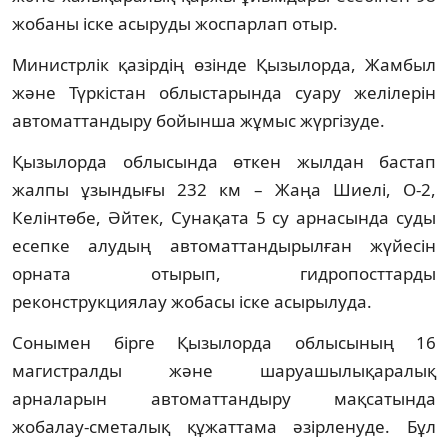
жобаны іске асыруды жоспарлап отыр.
Министрлік қазірдің өзінде Қызылорда, Жамбыл
және Түркістан облыстарында суару желілерін
автоматтандыру бойынша жұмыс жүргізуде.
Қызылорда облысында өткен жылдан бастап
жалпы ұзындығы 232 км – Жаңа Шиелі, О-2,
Келінтөбе, Әйтек, Сунақата 5 су арнасында суды
есепке алудың автоматтандырылған жүйесін
орната отырып, гидропосттарды
реконструкциялау жобасы іске асырылуда.
Сонымен бірге Қызылорда облысының 16
магистралды және шаруашылықаралық
арналарын автоматтандыру мақсатында
жобалау-сметалық құжаттама әзірленуде. Бұл