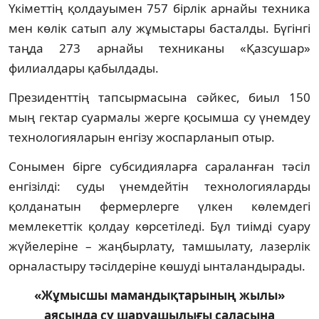
Үкіметтің қолдауымен 757 бірлік арнайы техника
мен көлік сатып алу жұмыстары басталды. Бүгінгі
таңда 273 арнайы техниканы «Қазсушар»
филиалдары қабылдады.
Президенттің тапсырмасына сәйкес, биыл 150
мың гектар суармалы жерге қосымша су үнемдеу
технологияларын енгізу жоспарланып отыр.
Сонымен бірге субсидияларға сараланған тәсіл
енгізілді: суды үнемдейтін технологияларды
қолданатын фермерлерге үлкен көлемдегі
мемлекеттік қолдау көрсетіледі. Бұл тиімді суару
жүйелеріне – жаңбырлату, тамшылату, лазерлік
орналастыру тәсілдеріне көшуді ынталандырады.
«Жұмысшы мамандықтарының жылы»
аясында су шаруашылығы саласына