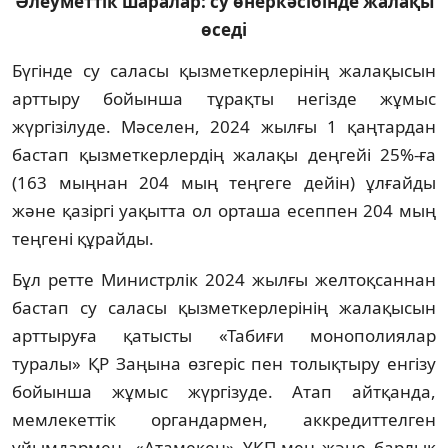
Әлеуметтік шаралар: су өнеркәсібінде жалақы
өседі
Бүгінде су саласы қызметкерлерінің жалақысын
арттыру бойынша тұрақты негізде жұмыс
жүргізілуде. Мәселен, 2024 жылғы 1 қаңтардан
бастап қызметкерлердің жалақы деңгейі 25%-ға
(163 мыңнан 204 мың теңгеге дейін) ұлғайды
және қазіргі уақытта ол орташа есеппен 204 мың
теңгені құрайды.
Бұл ретте Министрлік 2024 жылғы желтоқсаннан
бастап су саласы қызметкерлерінің жалақысын
арттыруға қатысты «Табиғи монополиялар
туралы» ҚР Заңына өзгеріс пен толықтыру енгізу
бойынша жұмыс жүргізуде. Атап айтқанда,
мемлекеттік органдармен, аккредиттелген
ұйымдармен, «Атамекен» ҰКП-мен және барлық