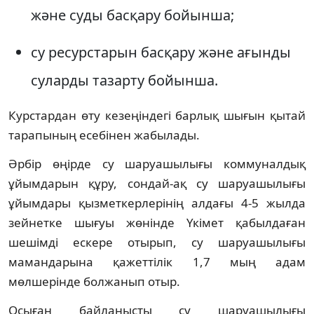
және суды басқару бойынша;
су ресурстарын басқару және ағынды
суларды тазарту бойынша.
Курстардан өту кезеңіндегі барлық шығын қытай
тарапының есебінен жабылады.
Әрбір өңірде су шаруашылығы коммуналдық
ұйымдарын құру, сондай-ақ су шаруашылығы
ұйымдары қызметкерлерінің алдағы 4-5 жылда
зейнетке шығуы жөнінде Үкімет қабылдаған
шешімді ескере отырып, су шаруашылығы
мамандарына қажеттілік 1,7 мың адам
мөлшерінде болжанып отыр.
Осыған байланысты су шаруашылығы