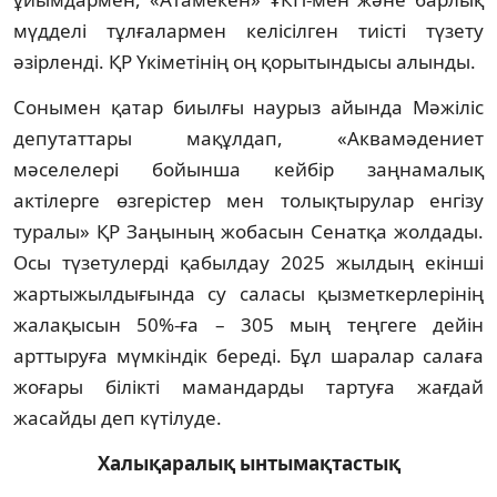
мүдделі тұлғалармен келісілген тиісті түзету
әзірленді. ҚР Үкіметінің оң қорытындысы алынды.
Сонымен қатар биылғы наурыз айында Мәжіліс
депутаттары мақұлдап, «Аквамәдениет
мәселелері бойынша кейбір заңнамалық
актілерге өзгерістер мен толықтырулар енгізу
туралы» ҚР Заңының жобасын Сенатқа жолдады.
Осы түзетулерді қабылдау 2025 жылдың екінші
жартыжылдығында су саласы қызметкерлерінің
жалақысын 50%-ға – 305 мың теңгеге дейін
арттыруға мүмкіндік береді. Бұл шаралар салаға
жоғары білікті мамандарды тартуға жағдай
жасайды деп күтілуде.
Халықаралық ынтымақтастық