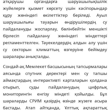
атқарушы органдарға шаруашылықішілік
жүйелерге қызмет көрсету үшін кәсіпорындар
құру жөніндегі өкілеттіктер беріледі. Ауыл
шаруашылығы тауарын өндірушілердің су
пайдалануды жоспарлау, бөлінбейтін меншікті
бірлесіп пайдалану жөніндегі міндеттері
регламенттелген. Тәуекелдердің алдын алу үшін
су секторын климаттың өзгеруіне бейімдеу
шаралары анықталды.
Сондай-ақ Мемлекет басшысының тапсырмалары
аясында спутник деректері мен су тапшы
аймақтардың интерактивті карталарын қолдана
отырып, суды пайдаланудың цифрлық
мониторингін енгізу міндеті қойылды. Бұл
шараларды СРИМ қазірдің өзінде жүзеге асыра
бастады. Атап айтқанда, Ұлттық ақпараттық