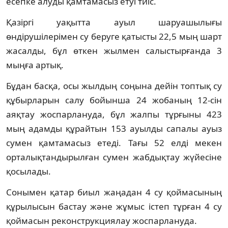
есепке алуды қамтамасыз етуі тиіс.
Қазіргі уақытта ауыл шаруашылығы
өндірушілерімен су беруге қатысты 22,5 мың шарт
жасалды, бұл өткен жылмен салыстырғанда 3
мыңға артық.
Бұдан басқа, осы жылдың соңына дейін топтық су
құбырларын салу бойынша 24 жобаның 12-сін
аяқтау жоспарлануда, бұл жалпы тұрғыны 423
мың адамды құрайтын 153 ауылды сапалы ауыз
сумен қамтамасыз етеді. Тағы 52 елді мекен
орталықтандырылған сумен жабдықтау жүйесіне
қосылады.
Сонымен қатар биыл жаңадан 4 су қоймасының
құрылысын бастау және жұмыс істеп тұрған 4 су
қоймасын реконструкциялау жоспарлануда.