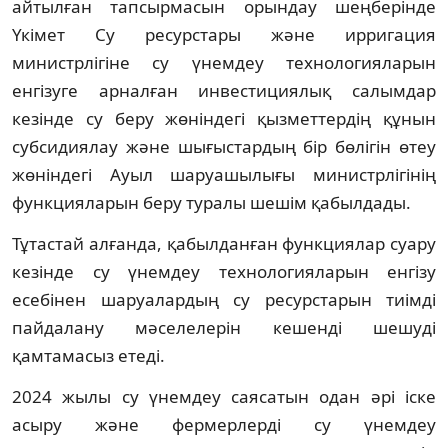
айтылған тапсырмасын орындау шеңберінде
Үкімет Су ресурстары және ирригация
министрлігіне су үнемдеу технологияларын
енгізуге арналған инвестициялық салымдар
кезінде су беру жөніндегі қызметтердің құнын
субсидиялау және шығыстардың бір бөлігін өтеу
жөніндегі Ауыл шаруашылығы министрлігінің
функцияларын беру туралы шешім қабылдады.
Тұтастай алғанда, қабылданған функциялар суару
кезінде су үнемдеу технологияларын енгізу
есебінен шаруалардың су ресурстарын тиімді
пайдалану мәселелерін кешенді шешуді
қамтамасыз етеді.
2024 жылы су үнемдеу саясатын одан әрі іске
асыру және фермерлерді су үнемдеу