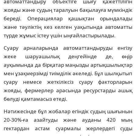
автоматтандыру объектіге шығу қажеттілігін
жояды және судың таралуын бақылауға мүмкіндік
береді. Операциялар қашықтан орындалады
және тәуліктің кез келген уақытында автоматты
түрде жұмыс істеу үшін ыңғайластырылады.
Суару арналарында автоматтандыруды енгізу
жеке шаруашылық деңгейінде де, өңір
ауқымында да бірқатар маңызды артықшылықтар
мен ұзақмерзімді тиімділік әкеледі. Бұл шылқытып
суару немесе жеткіліксіз суару факторларын
жояды, фермерлер арасында ресурстарды ашық
бөлуді қамтамасыз етеді.
Нәтижесінде бұл жобалар егіндік судың шығынын
20-30%-ға азайтуды және ауданы 420 мың
гектардан астам суармалы жерлердегі суды