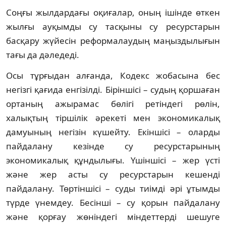
Соңғы жылдардағы оқиғалар, оның ішінде өткен
жылғы ауқымды су тасқыны су ресурстарын
басқару жүйесін реформалаудың маңыздылығын
тағы да дәледеді.
Осы тұрғыдан алғанда, Кодекс жобасына бес
негізгі қағида енгізілді. Біріншісі – судың қоршаған
ортаның ажырамас бөлігі ретіндегі рөлін,
халықтың тіршілік әрекеті мен экономикалық
дамуының негізін күшейту. Екіншісі – оларды
пайдалану кезінде су ресурстарының
экономикалық құндылығы. Үшіншісі – жер үсті
және жер асты су ресурстарын кешенді
пайдалану. Төртіншісі – суды тиімді әрі ұтымды
түрде үнемдеу. Бесінші – су қорын пайдалану
және қорғау жөніндегі міндеттерді шешуге