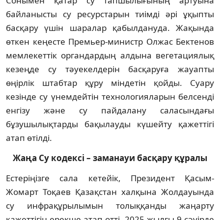
Сонымен қатар су тапшылығының артуына
байланысты су ресурстарын тиімді әрі ұқыпты
басқару үшін шаралар қабылдануда. Жақында
өткен кеңесте Премьер-министр Олжас Бектенов
мемлекеттік органдардың алдына вегетациялық
кезеңде су тәуекелдерін басқаруға жауапты
өңірлік штабтар құру міндетін қойды. Суару
кезінде су үнемдейтін технологияларын белсенді
енгізу және су пайдалану саласындағы
бұзушылықтарды бақылауды күшейту қажеттігі
атап өтілді.
Жаңа Су кодексі – заманауи басқару құралы
Естеріңізге сала кетейік, Президент Қасым-
Жомарт Тоқаев Қазақстан халқына Жолдауында
су инфрақұрылымын толыққанды жаңарту
қажеттігін ерекше атап өтті. 2025 жылғы 9 сәуірде