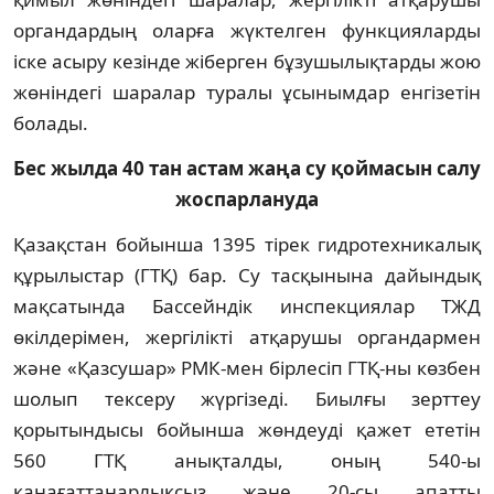
органдардың оларға жүктелген функцияларды
іске асыру кезінде жіберген бұзушылықтарды жою
жөніндегі шаралар туралы ұсынымдар енгізетін
болады.
Бес жылда 40 тан астам жаңа су қоймасын салу
жоспарлануда
Қазақстан бойынша 1395 тірек гидротехникалық
құрылыстар (ГТҚ) бар. Су тасқынына дайындық
мақсатында Бассейндік инспекциялар ТЖД
өкілдерімен, жергілікті атқарушы органдармен
және «Қазсушар» РМК-мен бірлесіп ГТҚ-ны көзбен
шолып тексеру жүргізеді. Биылғы зерттеу
қорытындысы бойынша жөндеуді қажет ететін
560 ГТҚ анықталды, оның 540-ы
қанағаттанарлықсыз және 20-сы апатты