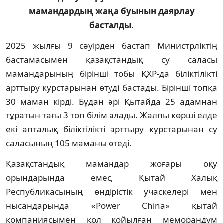
мамандардың жаңа буынын даярлау
басталды.
2025 жылғы 9 сәуірден бастап Министрліктің
бастамасымен қазақстандық су саласы
мамандарының бірінші тобы ҚХР-да біліктілікті
арттыру курстарынан өтуді бастады. Бірінші топқа
30 маман кірді. Бұдан әрі Қытайда 25 адамнан
тұратын тағы 3 топ білім алады. Жалпы көрші елде
екі апталық біліктілікті арттыру курстарынан су
саласының 105 маманы өтеді.
Қазақстандық мамандар жоғары оқу
орындарында емес, Қытай Халық
Республикасының өндірістік учаскелері мен
нысандарында «Power China» қытай
компаниясымен қол қойылған меморандум