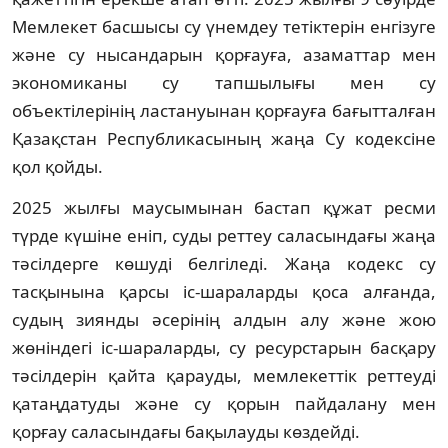
Мемлекет басшысы су үнемдеу тетіктерін енгізуге
және су нысандарын қорғауға, азаматтар мен
экономиканы су тапшылығы мен су
объектілерінің ластануынан қорғауға бағытталған
Қазақстан Республикасының жаңа Су кодексіне
қол қойды.
2025 жылғы маусымынан бастап құжат ресми
түрде күшіне еніп, суды реттеу саласындағы жаңа
тәсілдерге көшуді белгіледі. Жаңа кодекс су
тасқынына қарсы іс-шараларды қоса алғанда,
судың зиянды әсерінің алдын алу және жою
жөніндегі іс-шараларды, су ресурстарын басқару
тәсілдерін қайта қарауды, мемлекеттік реттеуді
қатаңдатуды және су қорын пайдалану мен
қорғау саласындағы бақылауды көздейді.