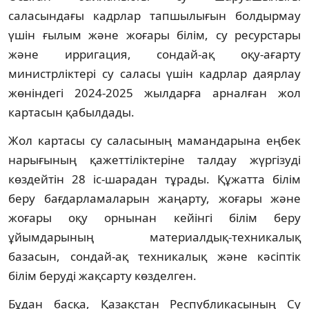
саласындағы кадрлар тапшылығын болдырмау
үшін ғылым және жоғары білім, су ресурстары
және ирригация, сондай-ақ оқу-ағарту
министрліктері су саласы үшін кадрлар даярлау
жөніндегі 2024-2025 жылдарға арналған жол
картасын қабылдады.
Жол картасы су саласының мамандарына еңбек
нарығының қажеттіліктеріне талдау жүргізуді
көздейтін 28 іс-шарадан тұрады. Құжатта білім
беру бағдарламаларын жаңарту, жоғары және
жоғары оқу орнынан кейінгі білім беру
ұйымдарының материалдық-техникалық
базасын, сондай-ақ техникалық және кәсіптік
білім беруді жақсарту көзделген.
Бұдан басқа, Қазақстан Республикасының Су