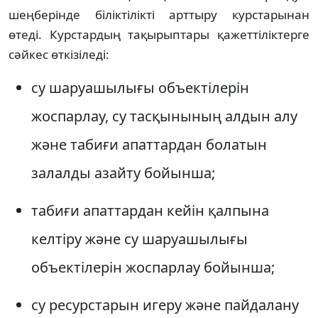
шеңберінде біліктілікті арттыру курстарынан
өтеді. Курстардың тақырыптары қажеттіліктерге
сәйкес өткізіледі:
су шаруашылығы объектілерін
жоспарлау, су тасқынының алдын алу
және табиғи апаттардан болатын
залалды азайту бойынша;
табиғи апаттардан кейін қалпына
келтіру және су шаруашылығы
объектілерін жоспарлау бойынша;
су ресурстарын игеру және пайдалану