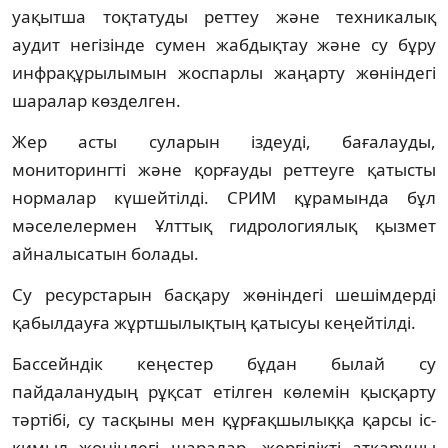
уақытша тоқтатуды реттеу және техникалық
аудит негізінде сумен жабдықтау және су бұру
инфрақұрылымын жоспарлы жаңарту жөніндегі
шаралар көзделген.
Жер асты суларын іздеуді, бағалауды,
мониторингті және қорғауды реттеуге қатысты
нормалар күшейтілді. СРИМ құрамында бұл
мәселелермен Ұлттық гидрологиялық қызмет
айналысатын болады.
Су ресурстарын басқару жөніндегі шешімдерді
қабылдауға жұртшылықтың қатысуы кеңейтілді.
Бассейндік кеңестер бұдан былай су
пайдаланудың рұқсат етілген көлемін қысқарту
тәртібі, су тасқыны мен құрғақшылыққа қарсы іс-
қимыл жөніндегі шаралар, жергілікті атқарушы