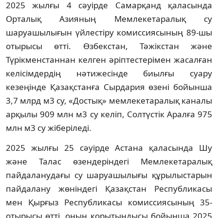
2025 жылғы 4 сәуірде Самарқанд қаласында
Орталық Азияның Мемлекетаралық су
шаруашылығын үйлестіру комиссиясының 89-шы
отырысы өтті. Өзбекстан, Тәжікстан және
Түрікменстаннан келген әріптестерімен жасалған
келісімдердің нәтижесінде биылғы суару
кезеңінде Қазақстанға Сырдария өзені бойынша
3,7 млрд м3 су, «Достық» мемлекетаралық каналы
арқылы 909 млн м3 су келіп, Солтүстік Аралға 975
млн м3 су жіберіледі.
2025 жылғы 25 сәуірде Астана қаласында Шу
және Талас өзендеріндегі Мемлекетаралық
пайдаланудағы су шаруашылығы құрылыстарын
пайдалану жөніндегі Қазақстан Республикасы
мен Қырғыз Республикасы комиссиясының 35-
отырысы өтті, оның қорытындысы бойынша 2025