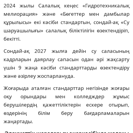
2024 жылы Салалық кеңес «Гидротехникалық
мелиорация» және «Бөгеттер мен дамбылар
құрылысы» екі кәсіби стандартын, сондай-ақ «Су
шаруашылығы» салалық біліктілігін өзектендіріп,
бекітті.
Сондай-ақ 2027 жылға дейін су саласының
кадрларын даярлау сапасын одан әрі жақсарту
үшін 9 жаңа кәсіби стандарттарды өзектендіру
және әзірлеу жоспарлануда.
Жоғарыда аталған стандарттар негізінде жоғары
оқу орындары мен колледждер жұмыс
берушілердің қажеттіліктерін ескере отырып,
өздерінің білім беру бағдарламаларын
жаңартады.