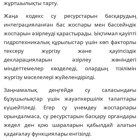
жұртшылықты тарту.
Жаңа кодекс су ресурстарын басқарудың
интеграцияланған бас жоспары мен бассейндік
жоспарын әзірлеуді қарастырады. Ықтимал қауіпті
гидротехникалық құрылыстар үшін көп факторлы
тексеру жүргізу және қауіпсіздік
декларацияларын әзірлеу жөніндегі
міндеттемелер көзделеді, олардың тізілімін
жүргізу мәселелері жүйелендірілді.
Заңнамалық деңгейде су саласындағы
бұзушылықтар үшін жауапкершілік талаптары
күшейтіледі. Егер су үнемдеу жоспарлары
орындалмаса, су ресурстарын басқару органдары
жедел ден қою шараларын қабылдай алатын
қадағалау функциялары енгізілді.