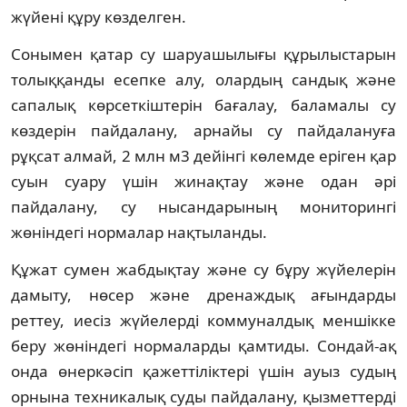
жүйені құру көзделген.
Сонымен қатар су шаруашылығы құрылыстарын
толыққанды есепке алу, олардың сандық және
сапалық көрсеткіштерін бағалау, баламалы су
көздерін пайдалану, арнайы су пайдалануға
рұқсат алмай, 2 млн м3 дейінгі көлемде еріген қар
суын суару үшін жинақтау және одан әрі
пайдалану, су нысандарының мониторингі
жөніндегі нормалар нақтыланды.
Құжат сумен жабдықтау және су бұру жүйелерін
дамыту, нөсер және дренаждық ағындарды
реттеу, иесіз жүйелерді коммуналдық меншікке
беру жөніндегі нормаларды қамтиды. Сондай-ақ
онда өнеркәсіп қажеттіліктері үшін ауыз судың
орнына техникалық суды пайдалану, қызметтерді