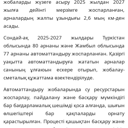
жобаларды жүзеге асыру 2025 жылдан 2027
жылға дейінгі мерзімге жоспарланған,
арналардың жалпы ұзындығы 2,6 мың км-ден
асады.
Сондай-ақ 2025-2027 жылдары Түркістан
облысында 80 арнаны және Жамбыл облысында
77 арнаны автоматтандыру жоспарланған. Қазіргі
уақытта автоматтандыруға жататын арналар
санының ұлғаюын ескере отырып, жобалау-
сметалық құжаттама өзектендірілуде.
Автоматтандыру жобаларында су ресурстарын
жоспарлау, пайдалану және басқару мүмкіндігі
бар бағдарламалық шешімді қоса алғанда, шығын
өлшегіштері бар қақпаларды орнату
қарастырылған. Процесті қашықтан басқару және