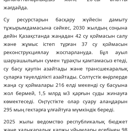
жағдайда.
Су ресурстарын басқару жүйесін дамыту
тұжырымдамасына сәйкес, 2030 жылдың соңына
дейін Қазақстанда жаңадан 42 су қоймасын салу
және жұмыс істеп тұрған 37 су қоймасын
реконструкциялау жоспарлануда. Бұл ауыл
шаруашылығын сумен тұрақты қамтамасыз етеді,
су басу қаупін азайтады және трансшекаралық
суларға тәуелділікті азайтады. Солтүстік өңірлерде
жаңа су қоймалары 216 елді мекенді су басуына
жол бермей, 1,5 млрд м3 қарғын суды жинауға
көмектеседі. Оңтүстікте олар суару алаңдарын
295 мың гектарға ұлғайтуға мүмкіндік береді.
2025 жылы ведомство республикалық бюджет
және халықаралық қаржы ұйымдары есебінен 98