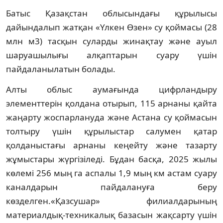
Батыс Қазақстан облысындағы құрылысы
дайындалып жатқан «Үлкен Өзен» су қоймасы (28
млн м3) тасқын суларды жинақтау және ауыл
шаруашылығы алқаптарын суару үшін
пайдаланылатын болады.
Алты облыс аумағында цифрландыру
элементтерін қолдана отырып, 115 арнаны қайта
жаңарту жоспарлануда және Астана су қоймасын
толтыру үшін құрылыстар салумен қатар
қолданыстағы арнаны кеңейту және тазарту
жұмыстары жүргізіледі. Бұдан басқа, 2025 жылы
көлемі 256 мың га аспалы 1,9 мың км астам суару
каналдарын пайдалануға беру
көзделген.«Қазсушар» филиалдарының
материалдық-техникалық базасын жақсарту үшін