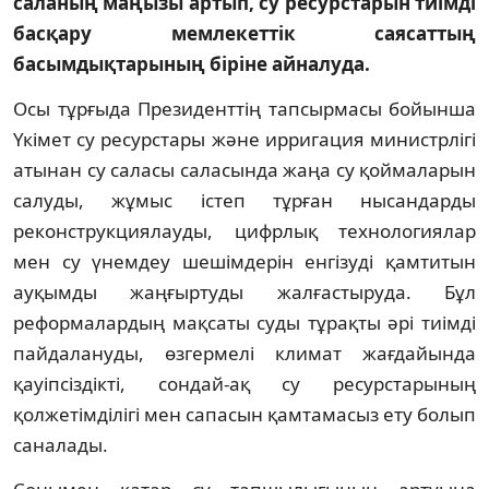
саланың маңызы артып, су ресурстарын тиімді
басқару мемлекеттік саясаттың
басымдықтарының біріне айналуда.
Осы тұрғыда Президенттің тапсырмасы бойынша
Үкімет су ресурстары және ирригация министрлігі
атынан су саласы саласында жаңа су қоймаларын
салуды, жұмыс істеп тұрған нысандарды
реконструкциялауды, цифрлық технологиялар
мен су үнемдеу шешімдерін енгізуді қамтитын
ауқымды жаңғыртуды жалғастыруда. Бұл
реформалардың мақсаты суды тұрақты әрі тиімді
пайдалануды, өзгермелі климат жағдайында
қауіпсіздікті, сондай-ақ су ресурстарының
қолжетімділігі мен сапасын қамтамасыз ету болып
саналады.