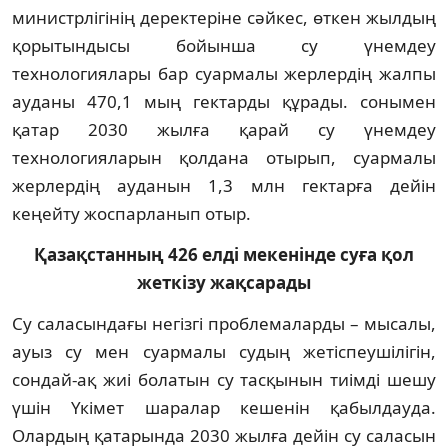
министрлігінің деректеріне сәйкес, өткен жылдың
қорытындысы бойынша су үнемдеу
технологиялары бар суармалы жерлердің жалпы
ауданы 470,1 мың гектарды құрады. сонымен
қатар 2030 жылға қарай су үнемдеу
технологияларын қолдана отырып, суармалы
жерлердің ауданын 1,3 млн гектарға дейін
кеңейту жоспарланып отыр.
Қазақстанның 426 елді мекенінде суға қол
жеткізу жақсарады
Су саласындағы негізгі проблемаларды – мысалы,
ауыз су мен суармалы судың жетіспеушілігін,
сондай-ақ жиі болатын су тасқынын тиімді шешу
үшін Үкімет шаралар кешенін қабылдауда.
Олардың қатарында 2030 жылға дейін су саласын