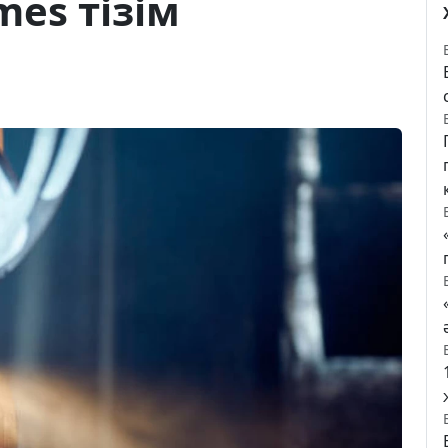
mes тізім