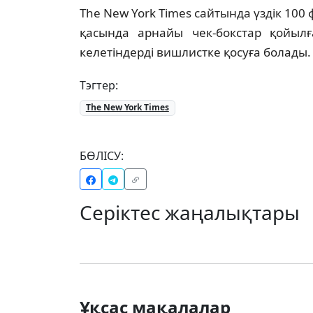
The New York Times сайтында үздік 100
қасында арнайы чек-бокстар қойылған
келетіндерді вишлистке қосуға болады.
Тэгтер:
The New York Times
БӨЛІСУ:
Серіктес жаңалықтары
Ұқсас мақалалар