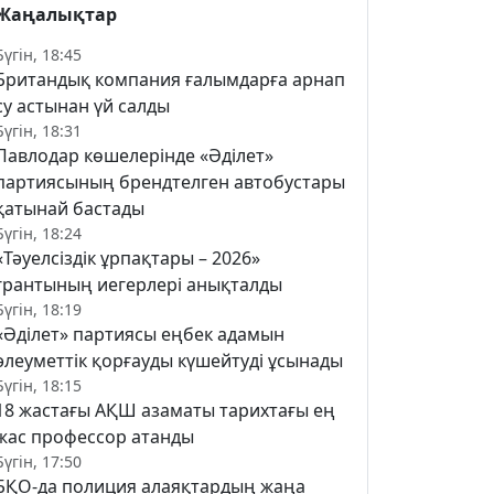
Жаңалықтар
Бүгін, 18:45
Британдық компания ғалымдарға арнап
су астынан үй салды
Бүгін, 18:31
Павлодар көшелерінде «Әділет»
партиясының брендтелген автобустары
қатынай бастады
Бүгін, 18:24
«Тәуелсіздік ұрпақтары – 2026»
грантының иегерлері анықталды
Бүгін, 18:19
«Әділет» партиясы еңбек адамын
әлеуметтік қорғауды күшейтуді ұсынады
Бүгін, 18:15
18 жастағы АҚШ азаматы тарихтағы ең
жас профессор атанды
Бүгін, 17:50
БҚО-да полиция алаяқтардың жаңа