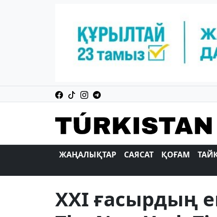
ЖАҢАЛЫҚТАР
САЯСАТ
ҚОҒАМ
ТАЙ
XXI ғасырдың е