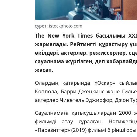
сурет: istockphoto.com
The New York Times басылымы XXI 
жариялады. Рейтингті құрастыру үш
өкілдері, актерлер, режиссерлер, с
сауалнама жүргізген, деп хабарлайды
жасап.
Олардың қатарында «Оскар» сыйлы
Коппола, Барри Дженкинс және Гилье
актерлер Чиветель Эджиофор, Джон Ту
Сауалнамаға қатысушылардан 2000 ж
фильмді атау сұралған. Нәтижес
«Паразиттер» (2019) фильмі бірінші оры