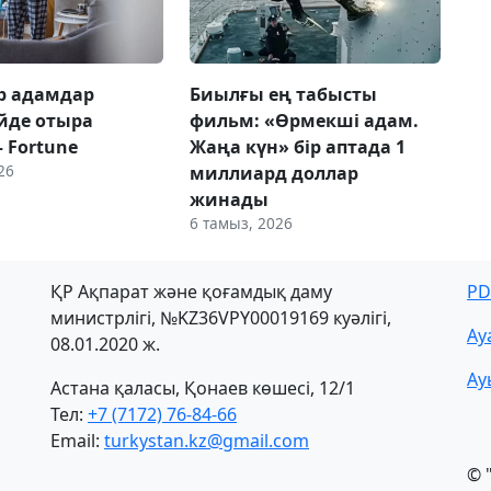
р адамдар
Биылғы ең табысты
үйде отыра
фильм: «Өрмекші адам.
 Fortune
Жаңа күн» бір аптада 1
26
миллиард доллар
жинады
6 тамыз, 2026
ҚР Ақпарат және қоғамдық даму
PD
министрлігі, №KZ36VPY00019169 куәлігі,
Ау
08.01.2020 ж.
Ау
Астана қаласы, Қонаев көшесі, 12/1
Тел:
+7 (7172) 76-84-66
Email:
turkystan.kz@gmail.com
© 