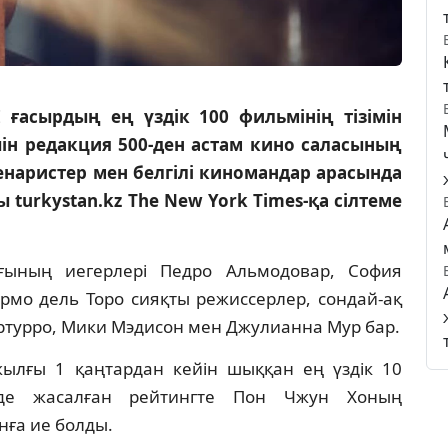
ғасырдың ең үздік 100 фильмінің тізімін
ін редакция 500-ден астам кино саласының
ценаристер мен белгілі киномандар арасында
 turkystan.kz The New York Times-қа сілтеме
ғының иегерлері Педро Альмодовар, София
рмо дель Торо сияқты режиссерлер, сондай-ақ
ртурро, Мики Мэдисон мен Джулианна Мур бар.
ылғы 1 қаңтардан кейін шыққан ең үздік 10
інде жасалған рейтингте Пон Чжун Хоның
нға ие болды.