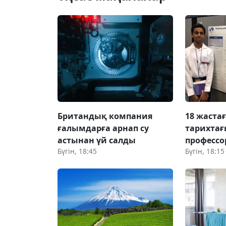
Британдық компания
18 жаста
ғалымдарға арнап су
тарихтағ
астынан үй салды
профессо
Бүгін, 18:45
Бүгін, 18:15