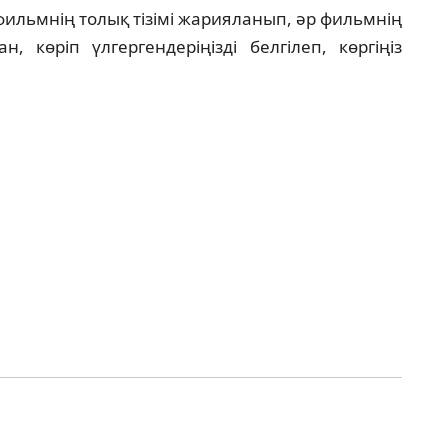
 фильмнің толық тізімі жарияланып, әр фильмнің
, көріп үлгергендеріңізді белгілеп, көргіңіз