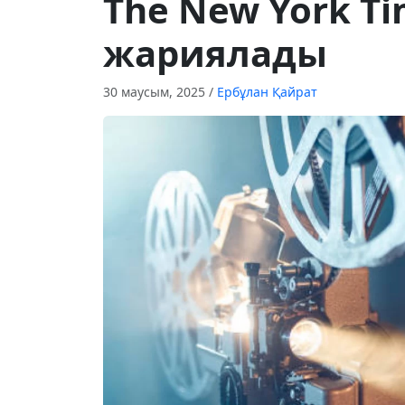
The New York Ti
жариялады
30 маусым, 2025
/
Ербұлан Қайрат