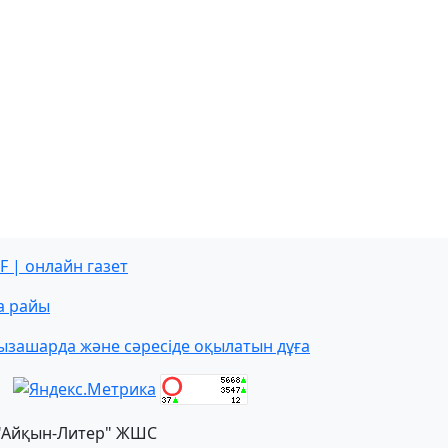
F | онлайн газет
а райы
ызашарда және сәресіде оқылатын дұға
"Айқын-Литер" ЖШС