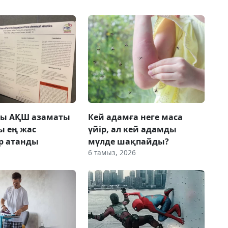
ғы АҚШ азаматы
Кей адамға неге маса
ы ең жас
үйір, ал кей адамды
р атанды
мүлде шақпайды?
6 тамыз, 2026