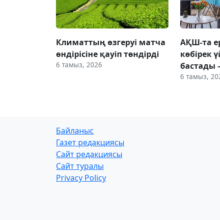
Климаттың өзгеруі матча
АҚШ-та е
өндірісіне қауіп төндірді
көбірек 
6 тамыз, 2026
бастады –
6 тамыз, 20
Байланыс
Газет редакциясы
Сайт редакциясы
Сайт туралы
Privacy Policy