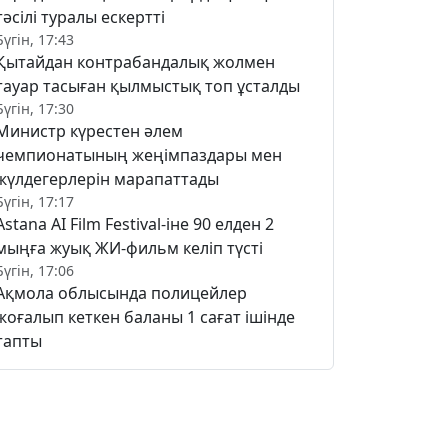
тәсілі туралы ескертті
Бүгін, 17:43
Қытайдан контрабандалық жолмен
тауар тасыған қылмыстық топ ұсталды
Бүгін, 17:30
Министр күрестен әлем
чемпионатының жеңімпаздары мен
жүлдегерлерін марапаттады
Бүгін, 17:17
Astana AI Film Festival-іне 90 елден 2
мыңға жуық ЖИ-фильм келіп түсті
Бүгін, 17:06
Ақмола облысында полицейлер
жоғалып кеткен баланы 1 сағат ішінде
тапты