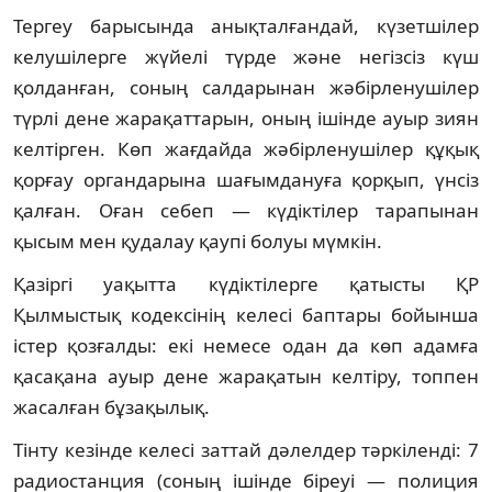
Тергеу барысында анықталғандай, күзетшілер
келушілерге жүйелі түрде және негізсіз күш
қолданған, соның салдарынан жәбірленушілер
түрлі дене жарақаттарын, оның ішінде ауыр зиян
келтірген. Көп жағдайда жәбірленушілер құқық
қорғау органдарына шағымдануға қорқып, үнсіз
қалған. Оған себеп — күдіктілер тарапынан
қысым мен қудалау қаупі болуы мүмкін.
Қазіргі уақытта күдіктілерге қатысты ҚР
Қылмыстық кодексінің келесі баптары бойынша
істер қозғалды: екі немесе одан да көп адамға
қасақана ауыр дене жарақатын келтіру, топпен
жасалған бұзақылық.
Тінту кезінде келесі заттай дәлелдер тәркіленді: 7
радиостанция (соның ішінде біреуі — полиция