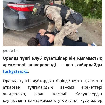
polisia.kz
Оралда түнгі клуб күзетшілерінің қылмыстық
әрекеттері әшкереленді, – деп хабарлайды
turkystan.kz
.
Оралда түнгі клубтардың бірінде күзет қызметін
атқарған тұлғалардың заңсыз әрекеттері
анықталып, жолы кесілді. Келушілердің
қауіпсіздігін қамтамасыз ету орнына, күзетшілер