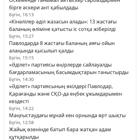
бірге әскери ант қабылдады
Бүгін, 16:13
«Кінәлілер әділ жазасын алады»: 13 жастағы
баланың өліміне қатысты іс сотқа жіберілді
Бүгін, 15:27
Павлодарда 8 жастағы баланың аяғы ойын
алаңында қысылып қалды
Бүгін, 15:15
«Әділет» партиясы өңірлерде сайлауалды
бағдарламасының басымдықтарын таныстырды
Бүгін, 14:30
«Әділет» партиясының өкілдері Павлодар,
Қарағанды және СҚО-да еңбек ұжымдарымен
кездесті
Бүгін, 14:22
Маңғыстаудағы мұнай кен орнында өрт шықты
Бүгін, 12:58
Жайық өзенінде батып бара жатқан адам
құтқарылды