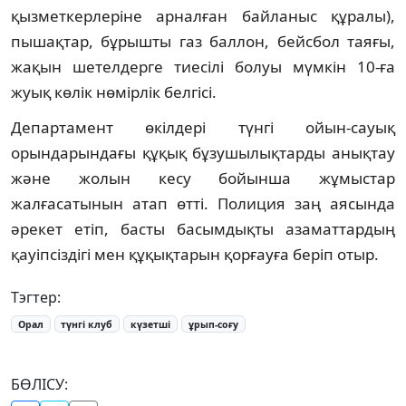
қызметкерлеріне арналған байланыс құралы),
пышақтар, бұрышты газ баллон, бейсбол таяғы,
жақын шетелдерге тиесілі болуы мүмкін 10-ға
жуық көлік нөмірлік белгісі.
Департамент өкілдері түнгі ойын-сауық
орындарындағы құқық бұзушылықтарды анықтау
және жолын кесу бойынша жұмыстар
жалғасатынын атап өтті. Полиция заң аясында
әрекет етіп, басты басымдықты азаматтардың
қауіпсіздігі мен құқықтарын қорғауға беріп отыр.
Тэгтер:
Орал
түнгі клуб
күзетші
ұрып-соғу
БӨЛІСУ: