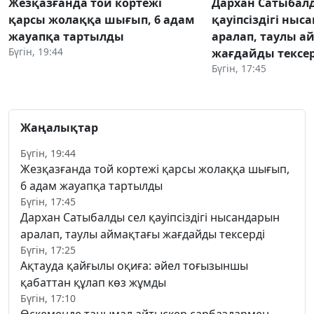
Жезқазғанда той кортежі
Дархан Сатыбал
қарсы жолаққа шығып, 6 адам
қауіпсіздігі ны
жауапқа тартылды
аралап, таулы а
Бүгін, 19:44
жағдайды тексер
Бүгін, 17:45
Жаңалықтар
Бүгін, 19:44
Жезқазғанда той кортежі қарсы жолаққа шығып,
6 адам жауапқа тартылды
Бүгін, 17:45
Дархан Сатыбалды сел қауіпсіздігі нысандарын
аралап, таулы аймақтағы жағдайды тексерді
Бүгін, 17:25
Ақтауда қайғылы оқиға: әйел тоғызыншы
қабаттан құлап көз жұмды
Бүгін, 17:10
Өскеменде танымал айтыскер сарбаздармен