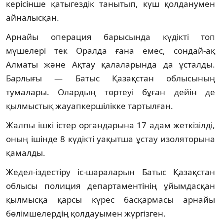
керісінше қатыгездік танытып, күш қолданумен
айналысқан.
Арнайы операция барысында күдікті топ
мүшелері тек Оралда ғана емес, сондай-ақ
Алматы және Ақтау қалаларында да ұсталды.
Барлығы — Батыс Қазақстан облысының
тумалары. Олардың төртеуі бұған дейін де
қылмыстық жауапкершілікке тартылған.
Жалпы ішкі істер органдарына 17 адам жеткізілді,
оның ішінде 8 күдікті уақытша ұстау изоляторына
қамалды.
Жедел-іздестіру іс-шараларын Батыс Қазақстан
облысы полиция департаментінің ұйымдасқан
қылмысқа қарсы күрес басқармасы арнайы
бөлімшелердің қолдауымен жүргізген.