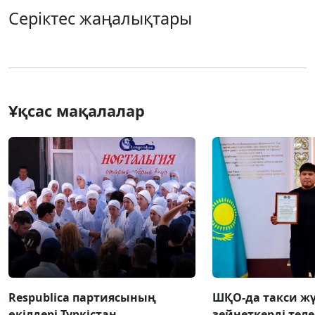
Серіктес жаңалықтары
Ұқсас мақалалар
Respublica партиясының
ШҚО-да такси жү
өкілдері Түркістан
зейнеткерді тел