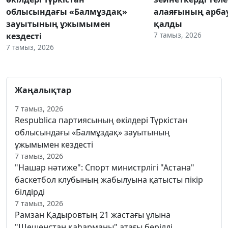
облысындағы «Балмұздақ»
алаяғының арба
зауытының ұжымымен
қалды
7 тамыз, 2026
кездесті
7 тамыз, 2026
Жаңалықтар
7 тамыз, 2026
Respublica партиясының өкілдері Түркістан
облысындағы «Балмұздақ» зауытының
ұжымымен кездесті
7 тамыз, 2026
"Нашар нәтиже": Спорт министрлігі "Астана"
баскетбол клубының жабылуына қатысты пікір
білдірді
7 тамыз, 2026
Рамзан Қадыровтың 21 жастағы ұлына
"Шешенстан қаһарманы" атағы берілді