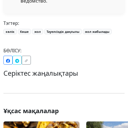
ведомство.
Тэгтер:
көлік
Көше
жол
Тәуелсіздік даңғылы
жол жабылады
БӨЛІСУ:
Серіктес жаңалықтары
Ұқсас мақалалар