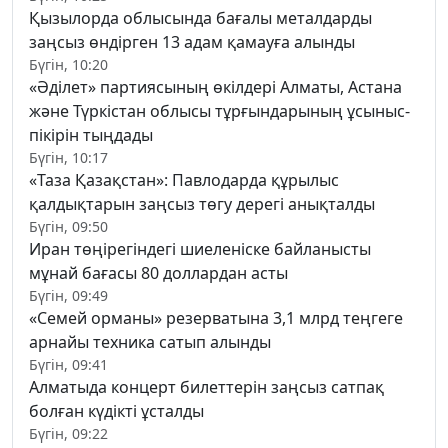
Қызылорда облысында бағалы металдарды
заңсыз өндірген 13 адам қамауға алынды
Бүгін, 10:20
«Әділет» партиясының өкілдері Алматы, Астана
және Түркістан облысы тұрғындарының ұсыныс-
пікірін тыңдады
Бүгін, 10:17
«Таза Қазақстан»: Павлодарда құрылыс
қалдықтарын заңсыз төгу дерегі анықталды
Бүгін, 09:50
Иран төңірегіндегі шиеленіске байланысты
мұнай бағасы 80 доллардан асты
Бүгін, 09:49
«Семей орманы» резерватына 3,1 млрд теңгеге
арнайы техника сатып алынды
Бүгін, 09:41
Алматыда концерт билеттерін заңсыз сатпақ
болған күдікті ұсталды
Бүгін, 09:22