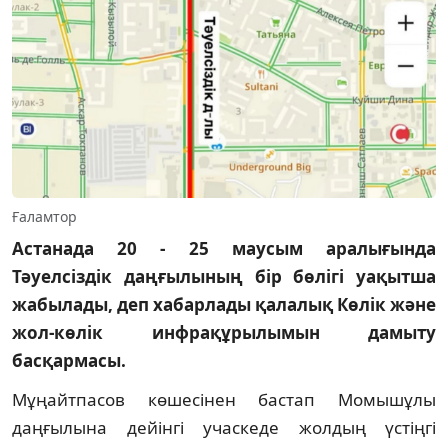
Ғаламтор
Астанада 20 - 25 маусым аралығында
Тәуелсіздік даңғылының бір бөлігі уақытша
жабылады, деп хабарлады қалалық Көлік және
жол-көлік инфрақұрылымын дамыту
басқармасы.
Мұңайтпасов көшесінен бастап Момышұлы
даңғылына дейінгі учаскеде жолдың үстіңгі