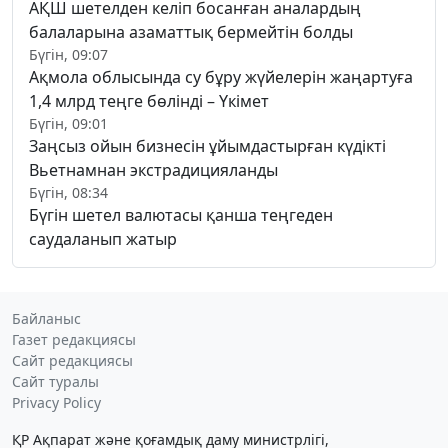
АҚШ шетелден келіп босанған аналардың
балаларына азаматтық бермейтін болды
Бүгін, 09:07
Ақмола облысында су бұру жүйелерін жаңартуға
1,4 млрд теңге бөлінді – Үкімет
Бүгін, 09:01
Заңсыз ойын бизнесін ұйымдастырған күдікті
Вьетнамнан экстрадицияланды
Бүгін, 08:34
Бүгін шетел валютасы қанша теңгеден
саудаланып жатыр
Байланыс
Газет редакциясы
Сайт редакциясы
Сайт туралы
Privacy Policy
ҚР Ақпарат және қоғамдық даму министрлігі,