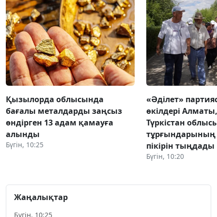
Қызылорда облысында
«Әділет» парти
бағалы металдарды заңсыз
өкілдері Алматы
өндірген 13 адам қамауға
Түркістан облыс
алынды
тұрғындарының 
Бүгін, 10:25
пікірін тыңдады
Бүгін, 10:20
Жаңалықтар
Бүгін, 10:25