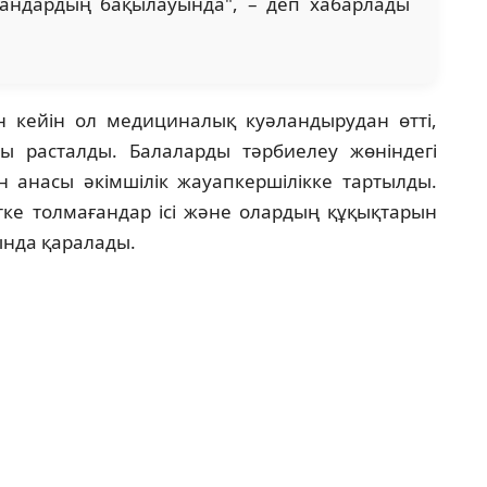
андардың бақылауында", – деп хабарлады
 кейін ол медициналық куәландырудан өтті,
ы расталды. Балаларды тәрбиелеу жөніндегі
н анасы әкімшілік жауапкершілікке тартылды.
тке толмағандар ісі және олардың құқықтарын
ында қаралады.