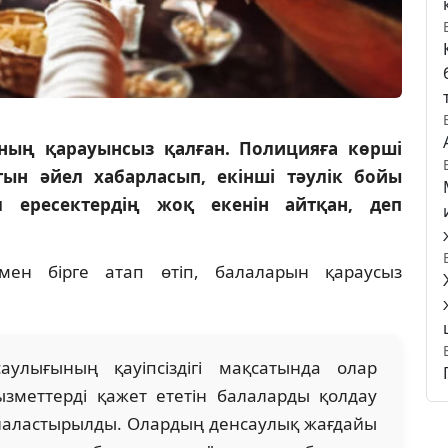
ының қарауынсыз қалған. Полицияға көрші
ын әйел хабарласып, екінші тәулік бойы
 ересектердің жоқ екенін айтқан, деп
ен бірге атап өтіп, балаларын қараусыз
аулығының қауіпсіздігі мақсатында олар
зметтерді қажет ететін балаларды қолдау
рналастырылды. Олардың денсаулық жағдайы