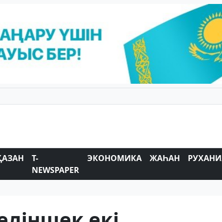
ҚАЗАН
T-
ЭКОНОМИКА
ЖАҺАН
РУХАНИ
NEWSPAPER
еліншек екі