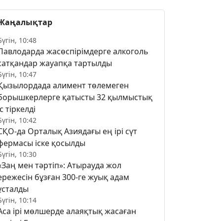
Жаңалықтар
Бүгін, 10:48
Павлодарда жасөспірімдерге алкоголь
сатқандар жауапқа тартылды
Бүгін, 10:47
Қызылордада алимент төлемеген
борышкерлерге қатысты 32 қылмыстық
іс тіркелді
Бүгін, 10:42
СҚО-да Орталық Азиядағы ең ірі сүт
фермасы іске қосылды
Бүгін, 10:30
«Заң мен тәртіп»: Атырауда жол
ережесін бұзған 300-ге жуық адам
ұсталды
Бүгін, 10:14
Аса ірі мөлшерде алаяқтық жасаған