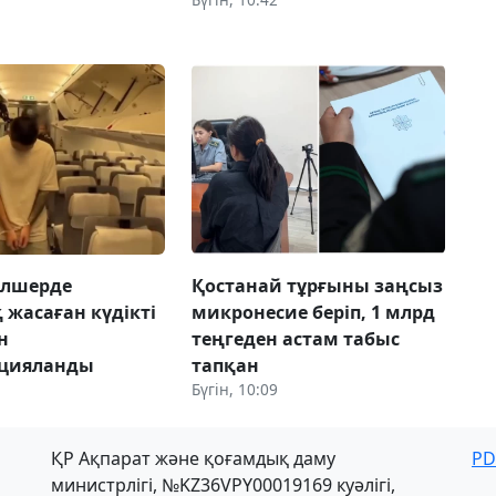
мөлшерде
Қостанай тұрғыны заңсыз
 жасаған күдікті
микронесие беріп, 1 млрд
н
теңгеден астам табыс
ицияланды
тапқан
Бүгін, 10:09
ҚР Ақпарат және қоғамдық даму
PD
министрлігі, №KZ36VPY00019169 куәлігі,