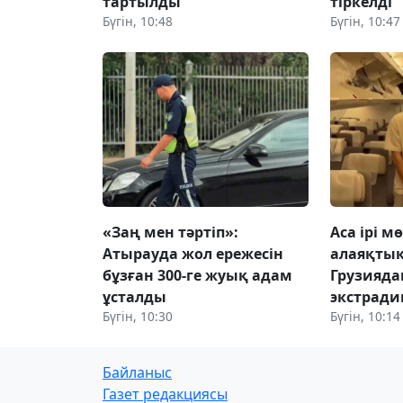
тартылды
тіркелді
Бүгін, 10:48
Бүгін, 10:47
«Заң мен тәртіп»:
Аса ірі 
Атырауда жол ережесін
алаяқтық
бұзған 300-ге жуық адам
Грузияда
ұсталды
экстрад
Бүгін, 10:30
Бүгін, 10:14
Байланыс
Газет редакциясы