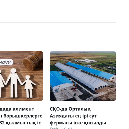
дада алимент
СҚО-да Орталық
н борышкерлерге
Азиядағы ең ірі сүт
32 қылмыстық іс
фермасы іске қосылды
Бүгін, 10:42