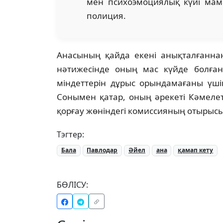
мен психоэмоциялық күйі мам
полиция.
Анасының қайда екені анықталғаннан
нәтижесінде оның мас күйде болған
міндеттерін дұрыс орындамағаны үші
Сонымен қатар, оның әрекеті Кәмеле
қорғау жөніндегі комиссияның отырыс
Тэгтер:
Бала
Павлодар
Әйел
ана
қамап кету
БӨЛІСУ: