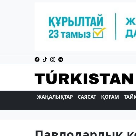
ЖАҢАЛЫҚТАР
САЯСАТ
ҚОҒАМ
ТАЙ
Павлодарлық к