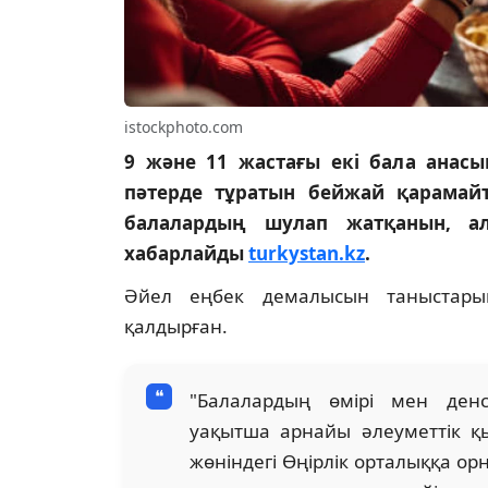
istockphoto.com
9 және 11 жастағы екі бала анас
пәтерде тұратын бейжай қарамайт
балалардың шулап жатқанын, ал
хабарлайды
turkystan.kz
.
Әйел еңбек демалысын таныстарым
қалдырған.
"Балалардың өмірі мен денс
уақытша арнайы әлеуметтік қы
жөніндегі Өңірлік орталыққа о