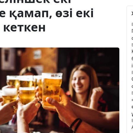
 қамап, өзі екі
 кеткен