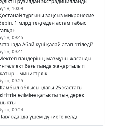
күдікті Грузиядан экстрадицияланды
Бүгін, 10:09
Қостанай тұрғыны заңсыз микронесие
беріп, 1 млрд теңгеден астам табыс
тапқан
Бүгін, 09:45
Астанада Абай күні қалай атап өтіледі?
Бүгін, 09:41
Мектеп пәндерінің мазмұны жасанды
интеллект бағытында жаңартылып
жатыр – министрлік
Бүгін, 09:25
Жамбыл облысындағы 25 жастағы
жігіттің өліміне қатысты тың дерек
шықты
Бүгін, 09:24
Павлодарда үшем дүниеге келді