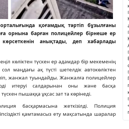
орталығында қоғамдық тәртіп бұзылғаны
иға орнына барған полицейлер бірнеше ер
көрсеткенін анықтады, деп хабарлады
еңіл көліктен түскен ер адамдар бір мекеменің
, сол маңдағы ақ түсті шетелдік автокөліктен
еліп, жанжал туындайды. Жанжалға полицейлер
ерді итеруі салдарынан оны және басқа
үскен пышаққа ұқсас зат та көрінеді.
лиция басқармасына жеткізілді. Полиция
іпсіздікті қамтамасыз ету мақсатында шаралар