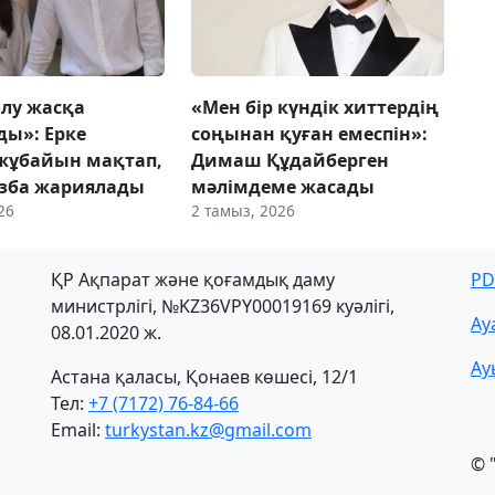
олу жасқа
«Мен бір күндік хиттердің
ы»: Ерке
соңынан қуған емеспін»:
жұбайын мақтап,
Димаш Құдайберген
азба жариялады
мәлімдеме жасады
26
2 тамыз, 2026
ҚР Ақпарат және қоғамдық даму
PD
министрлігі, №KZ36VPY00019169 куәлігі,
Ау
08.01.2020 ж.
Ау
Астана қаласы, Қонаев көшесі, 12/1
Тел:
+7 (7172) 76-84-66
Email:
turkystan.kz@gmail.com
© 