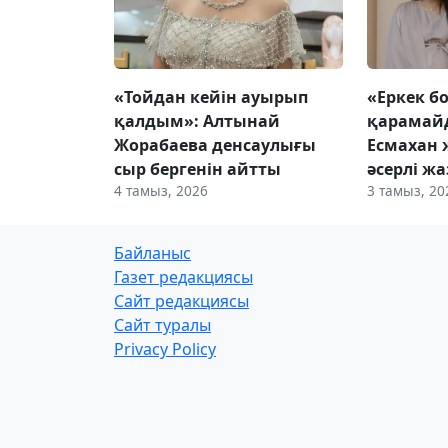
«Тойдан кейін ауырып
«Еркек б
қалдым»: Алтынай
қарамайд
Жорабаева денсаулығы
Есмахан 
сыр бергенін айтты
әсерлі ж
4 тамыз, 2026
3 тамыз, 20
Байланыс
Газет редакциясы
Сайт редакциясы
Сайт туралы
Privacy Policy