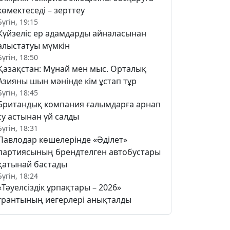
көмектеседі – зерттеу
Бүгін, 19:15
Күйзеліс ер адамдарды айналасынан
алыстатуы мүмкін
Бүгін, 18:50
Қазақстан: Мұнай мен мыс. Орталық
Азияны шын мәнінде кім ұстап тұр
Бүгін, 18:45
Британдық компания ғалымдарға арнап
су астынан үй салды
Бүгін, 18:31
Павлодар көшелерінде «Әділет»
партиясының брендтелген автобустары
қатынай бастады
Бүгін, 18:24
«Тәуелсіздік ұрпақтары – 2026»
грантының иегерлері анықталды