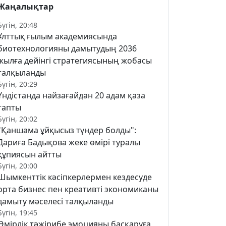
Жаңалықтар
Бүгін, 20:48
Ұлттық ғылым академиясында
биотехнологияны дамытудың 2036
жылға дейінгі стратегиясының жобасы
талқыланды
Бүгін, 20:29
Үндістанда найзағайдан 20 адам қаза
тапты
Бүгін, 20:02
"Қаншама ұйқысыз түндер болды":
Дариға Бадықова жеке өмірі туралы
құпиясын айтты
Бүгін, 20:00
Шымкенттік кәсіпкерлермен кездесуде
орта бизнес пен креативті экономиканы
дамыту мәселесі талқыланды
Бүгін, 19:45
Өмірлік тәжірибе эмоцияны басқаруға