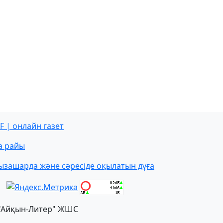
F | онлайн газет
а райы
ызашарда және сәресіде оқылатын дұға
"Айқын-Литер" ЖШС