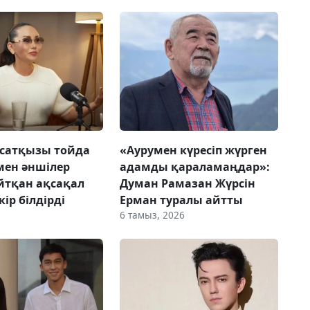
сатқызы тойда
«Аурумен күресіп жүрген
мен әншілер
адамды қараламаңдар»:
йтқан ақсақал
Думан Рамазан Жүрсін
ір білдірді
Ерман туралы айтты
6 тамыз, 2026