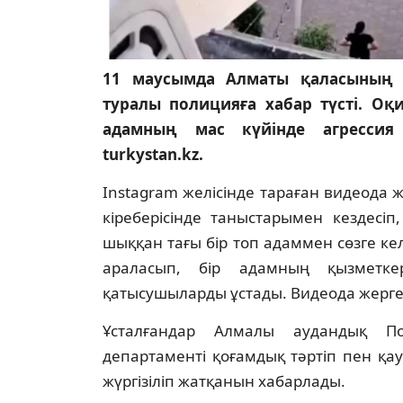
11 маусымда Алматы қаласының 
туралы полицияға хабар түсті. Оқ
адамның мас күйінде агрессия 
turkystan.kz.
Instagram желісінде тараған видеода ж
кіреберісінде таныстарымен кездесіп
шыққан тағы бір топ адаммен сөзге к
араласып, бір адамның қызметк
қатысушыларды ұстады. Видеода жерге т
Ұсталғандар Алмалы аудандық По
департаменті қоғамдық тәртіп пен қау
жүргізіліп жатқанын хабарлады.