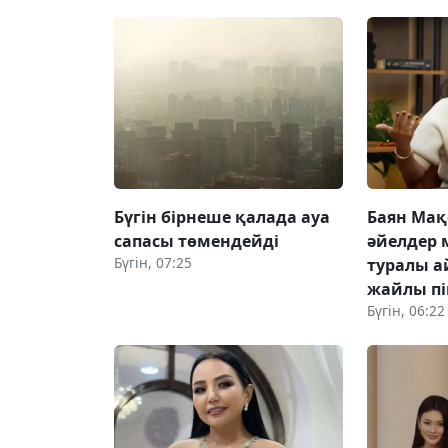
Бүгін бірнеше қалада ауа
Баян Мақ
сапасы төмендейді
әйелдер 
Бүгін, 07:25
туралы а
жайлы пік
Бүгін, 06:22