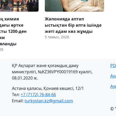
ң химия
Жапонияда аптап
ағы өртке
ыстықтан бір апта ішінде
ты 1200-ден
жеті адам көз жұмды
5 тамыз, 2026
ам
ияланды
26
ҚР Ақпарат және қоғамдық даму
PD
министрлігі, №KZ36VPY00019169 куәлігі,
Ау
08.01.2020 ж.
Ау
Астана қаласы, Қонаев көшесі, 12/1
Тел:
+7 (7172) 76-84-66
Email:
turkystan.kz@gmail.com
© 