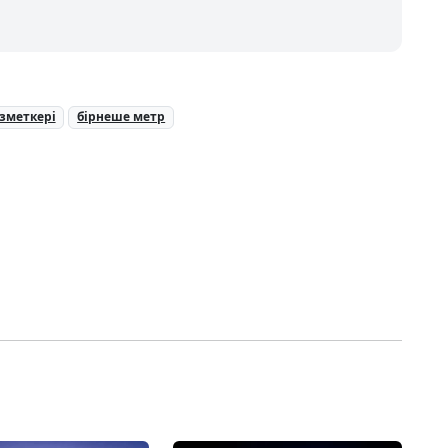
зметкері
бірнеше метр