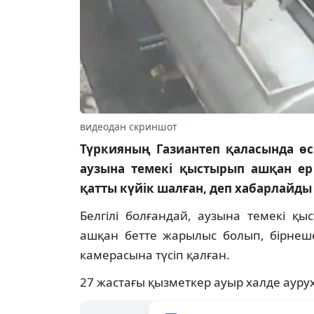
видеодан скриншот
Түркияның Газиантеп қаласында өс
аузына темекі қыстырып ашқан ер 
қатты күйік шалған, деп хабарлайды t
Белгілі болғандай, аузына темекі қы
ашқан бетте жарылыс болып, бірнеше
камерасына түсіп қалған.
27 жастағы қызметкер ауыр халде ауру