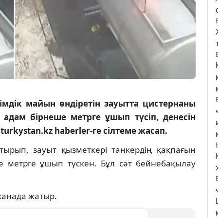
імдік майын өндіретін зауытта цистернаны
адам бірнеше метрге ұшып түсіп, денесін
urkystan.kz haberler-ге сілтеме жасап.
стырып, зауыт қызметкері танкердің қақпағын
 метрге ұшып түскен. Бұл сәт бейнебақылау
ханада жатыр.