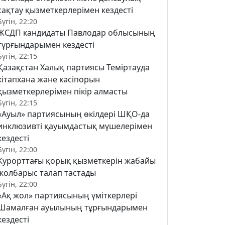
сақтау қызметкерлерімен кездесті
Бүгін, 22:20
ЖСДП кандидаты Павлодар облысының
тұрғындарымен кездесті
Бүгін, 22:15
Қазақстан Халық партиясы Теміртауда
кітапхана және кәсіпорын
қызметкерлерімен пікір алмасты
Бүгін, 22:15
«Ауыл» партиясының өкілдері ШҚО-да
инклюзивті қауымдастық мүшелерімен
кездесті
Бүгін, 22:00
Курорттағы қорық қызметкерін жабайы
жолбарыс талап тастады
Бүгін, 22:00
«Ақ жол» партиясының үміткерлері
Шамалған ауылының тұрғындарымен
кездесті