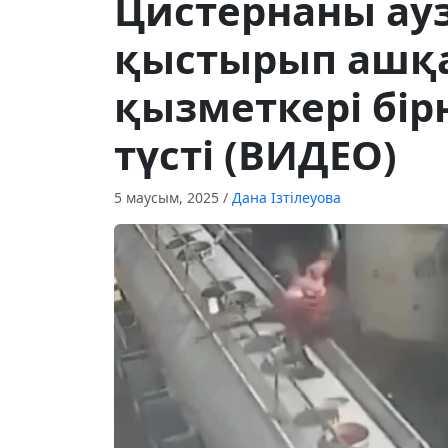
Цистернаны ау
қыстырып ашқа
қызметкері бі
түсті (ВИДЕО)
5 маусым, 2025
/
Дана Ізтілеуова