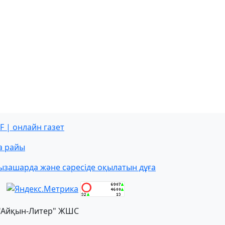
F | онлайн газет
а райы
ызашарда және сәресіде оқылатын дұға
"Айқын-Литер" ЖШС