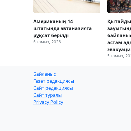
Американың 14-
Қытайды
штатында эвтаназияға
зауытынд
рұқсат берілді
байланыс
6 тамыз, 2026
астам ад
эвакуац
5 тамыз, 20
Байланыс
Газет редакциясы
Сайт редакциясы
Сайт туралы
Privacy Policy