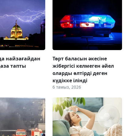
да найзағайдан
Төрт баласын әкесіне
қаза тапты
жібергісі келмеген әйел
оларды өлтірді деген
күдікке ілінді
6 тамыз, 2026