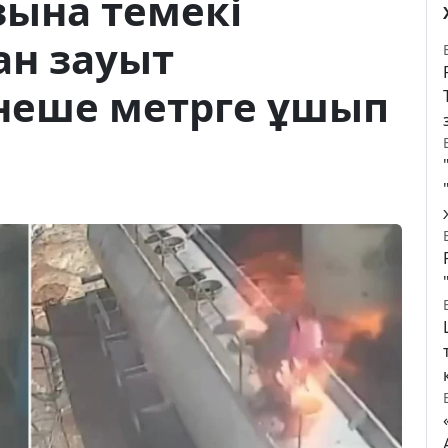
зына темекі
н зауыт
рнеше метрге ұшып