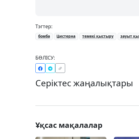
Тэгтер:
бомба
Цистерна
темекі қыстыру
зауыт қы
БӨЛІСУ:
Серіктес жаңалықтары
Ұқсас мақалалар