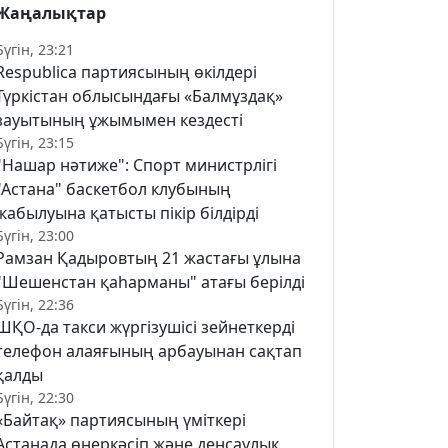
Жаңалықтар
Бүгін, 23:21
Respublica партиясының өкілдері
Түркістан облысындағы «Балмұздақ»
зауытының ұжымымен кездесті
Бүгін, 23:15
"Нашар нәтиже": Спорт министрлігі
"Астана" баскетбол клубының
жабылуына қатысты пікір білдірді
Бүгін, 23:00
Рамзан Қадыровтың 21 жастағы ұлына
"Шешенстан қаһарманы" атағы берілді
Бүгін, 22:36
ШҚО-да такси жүргізушісі зейнеткерді
телефон алаяғының арбауынан сақтап
қалды
Бүгін, 22:30
«Байтақ» партиясының үміткері
Астанада өнеркәсіп және денсаулық