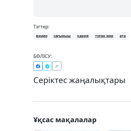
Тэгтер:
видео
сағыныш
қария
туған жер
ата
БӨЛІСУ:
Серіктес жаңалықтары
Ұқсас мақалалар