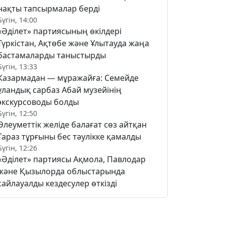
нақты тапсырмалар берді
Бүгін, 14:00
«Әділет» партиясының өкілдері
Түркістан, Ақтөбе және Ұлытауда жаңа
бастамаларды таныстырды
Бүгін, 13:33
Казармадан — мұражайға: Семейде
ұландық сарбаз Абай музейінің
экскурсоводы болды
Бүгін, 12:50
Әлеуметтік желіде балағат сөз айтқан
Тараз тұрғыны бес тәулікке қамалды
Бүгін, 12:26
«Әділет» партиясы Ақмола, Павлодар
және Қызылорда облыстарында
сайлауалды кездесулер өткізді