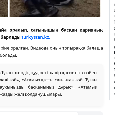
қайа оралып, сағынышын басқан қарияның
хабарлады
turkystan.kz.
еріне оралған. Видеода оның топыраққа балаша
 болады.
Туған жердің құдіреті қадір-қасиетін сөзбен
іледі ғой», «Атамыз қатты сағынған ғой. Туған
ауқыңызды басқаныңыз дұрыс», «Атамыз
п жазды желі қолданушылары.