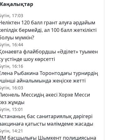
Жаңалықтар
Бүгін, 17:03
Неліктен 120 балл грант алуға әрдайым
кепілдік бермейді, ал 100 балл жеткілікті
болуы мүмкін?
Бүгін, 16:44
Қонаевта флайбордшы «Әділет» туымен
су үстінде шоу көрсетті
Бүгін, 16:16
Елена Рыбакина Торонтодағы турнирдің
үшінші айналымында жеңіске жетті
Бүгін, 16:03
Лионель Мессидің әкесі Хорхе Месси
көз жұмды
Бүгін, 15:01
Астананың бас санитариялық дәрігері
вакцинаға қатысты мәлімдеме жасады
Бүгін, 14:21
ІІМ басшылығы Шымкент полициясына