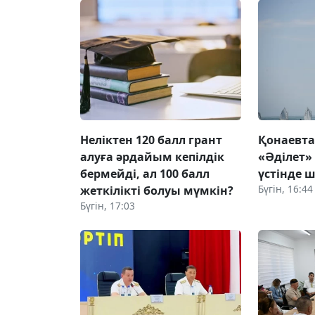
Неліктен 120 балл грант
Қонаевт
алуға әрдайым кепілдік
«Әділет»
бермейді, ал 100 балл
үстінде ш
Бүгін, 16:44
жеткілікті болуы мүмкін?
Бүгін, 17:03