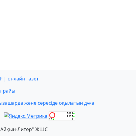
F | онлайн газет
а райы
ызашарда және сәресіде оқылатын дұға
"Айқын-Литер" ЖШС