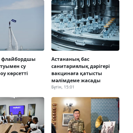
а флайбордшы
Астананың бас
 туымен су
санитариялық дәрігері
оу көрсетті
вакцинаға қатысты
мәлімдеме жасады
Бүгін, 15:01