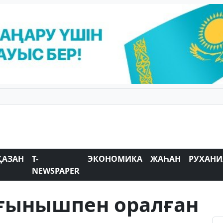
ҚАЗАН
T-
ЭКОНОМИКА
ЖАҺАН
РУХАНИ
NEWSPAPER
ағынышпен оралған