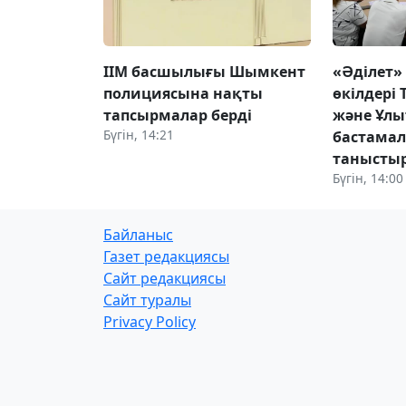
ІІМ басшылығы Шымкент
«Әділет»
полициясына нақты
өкілдері 
тапсырмалар берді
және Ұлы
Бүгін, 14:21
бастама
танысты
Бүгін, 14:00
Байланыс
Газет редакциясы
Сайт редакциясы
Сайт туралы
Privacy Policy