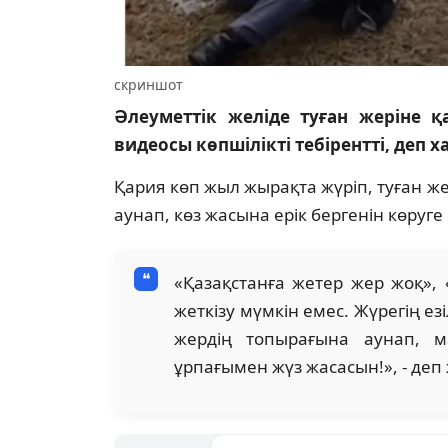
скриншот
Әлеуметтік желіде туған жеріне 
видеосы көпшілікті тебірентті, деп 
Қария көп жыл жырақта жүріп, туған ж
аунап, көз жасына ерік бергенін көруге
«Қазақстанға жетер жер жоқ», «
жеткізу мүмкін емес. Жүрегің ез
жердің топырағына аунап, м
ұрпағымен жүз жасасын!», - де