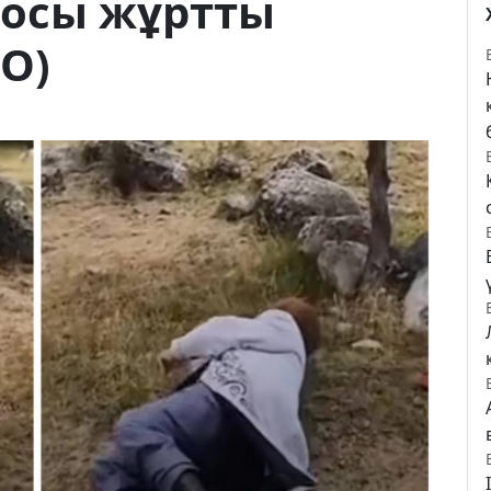
осы жұртты
О)