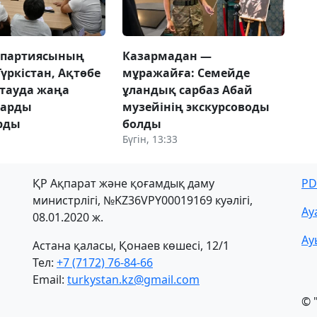
 партиясының
Казармадан —
Түркістан, Ақтөбе
мұражайға: Семейде
тауда жаңа
ұландық сарбаз Абай
ларды
музейінің экскурсоводы
рды
болды
Бүгін, 13:33
ҚР Ақпарат және қоғамдық даму
PD
министрлігі, №KZ36VPY00019169 куәлігі,
Ау
08.01.2020 ж.
Ау
Астана қаласы, Қонаев көшесі, 12/1
Тел:
+7 (7172) 76-84-66
Email:
turkystan.kz@gmail.com
© 