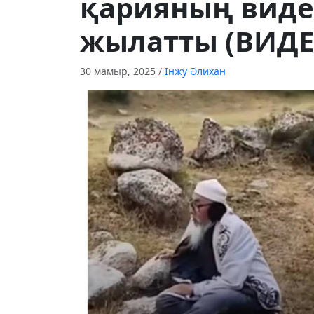
қарияның виде
жылатты (ВИДЕ
30 мамыр, 2025
/
Інжу Әлихан