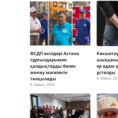
ЖСДП өкілдері Астана
Көкшетау
тұрғындарымен
шыққаны
қалдықтарды бөлек
ер адам 
жинау мәселесін
ұсталды
6 тамыз, 20
талқылады
6 тамыз, 2026