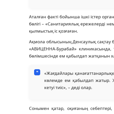
Аталған факті бойынша ішкі істер орг
бөлігі – «Санитариялық ережелерді н
қылмыстық іс қозғаған.
Ақмола облысының Денсаулық сақтау 
«АВИЦЕННА-Бурабай» клиникасында, т
бөлімшесінде ем қабылдап жатқанын х
«Жағдайлары қанағаттанарлыққа
көлемде ем қабылдап жатыр. 
кетуі тиіс», – деді олар.
Сонымен қатар, оқиғаның себептері,