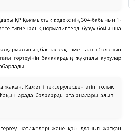
андары ҚР Қылмыстық кодексінің 304-бабының 1-
емесе гигиеналық нормативтерді бұзу» бойынша
басқармасының баспасөз қызметі алты баланың
ағы төртеуінің балалардың жұқпалы аурулар
абарлады.
 жақын. Қажетті тексерулерден өтіп, толық
Жақын арада балаларды ата-аналары алып
 тергеу нәтижелері және қабылданып жатқан