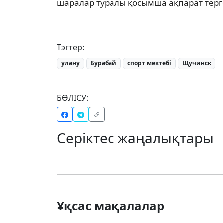
шаралар туралы қосымша ақпарат терг
Тэгтер:
улану
Бурабай
спорт мектебі
Щучинск
БӨЛІСУ:
Серіктес жаңалықтары
Ұқсас мақалалар