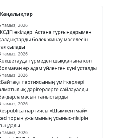
Жаңалықтар
6 тамыз, 2026
ЖСДП өкілдері Астана тұрғындарымен
қалдықтарды бөлек жинау мәселесін
талқылады
6 тамыз, 2026
Көкшетауда түрмеден шыққанына көп
болмаған ер адам үйленген күні ұсталды
6 тамыз, 2026
«Байтақ» партиясының үміткерлері
алматылық дәрігерлерге сайлауалды
бағдарламасын таныстырды
6 тамыз, 2026
Respublica партиясы «Шымкентмай»
кәсіпорын ұжымының ұсыныс-пікірін
тыңдады
6 тамыз, 2026