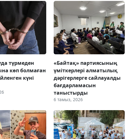
да түрмеден
«Байтақ» партиясының
на көп болмаған
үміткерлері алматылық
үйленген күні
дәрігерлерге сайлауалды
бағдарламасын
26
таныстырды
6 тамыз, 2026