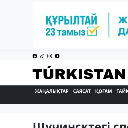
ЖАҢАЛЫҚТАР
САЯСАТ
ҚОҒАМ
ТАЙ
Щучинсктегі сп