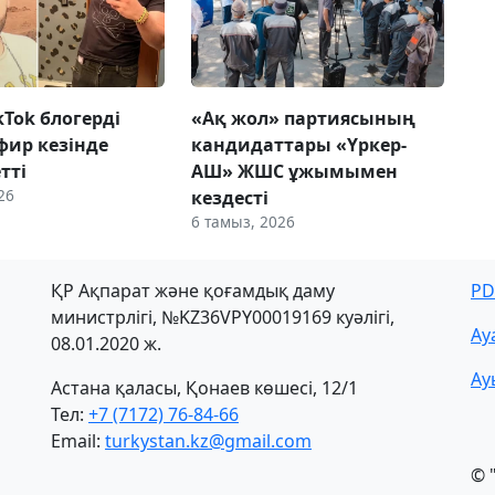
ikTok блогерді
«Ақ жол» партиясының
фир кезінде
кандидаттары «Үркер-
етті
АШ» ЖШС ұжымымен
26
кездесті
6 тамыз, 2026
ҚР Ақпарат және қоғамдық даму
PD
министрлігі, №KZ36VPY00019169 куәлігі,
Ау
08.01.2020 ж.
Ау
Астана қаласы, Қонаев көшесі, 12/1
Тел:
+7 (7172) 76-84-66
Email:
turkystan.kz@gmail.com
© 