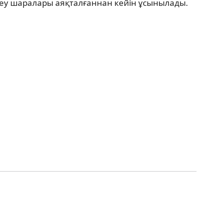
еу шаралары аяқталғаннан кейін ұсынылады.