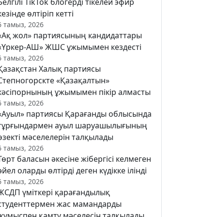
Белгілі TikTok блогерді тікелей эфир
кезінде өлтіріп кетті
6 тамыз, 2026
«Ақ жол» партиясының кандидаттары
«Үркер-АШ» ЖШС ұжымымен кездесті
6 тамыз, 2026
Қазақстан Халық партиясы
Степногорскте «Қазақалтын»
кәсіпорнының ұжымымен пікір алмасты
6 тамыз, 2026
«Ауыл» партиясы Қарағанды облысында
тұрғындармен ауыл шаруашылығының
өзекті мәселелерін талқылады
6 тамыз, 2026
Төрт баласын әкесіне жібергісі келмеген
әйел оларды өлтірді деген күдікке ілінді
6 тамыз, 2026
ЖСДП үміткері қарағандылық
студенттермен жас мамандарды
жұмыспен қамту мәселесін талқылады