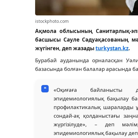
istockphoto.com
Ақмола облысының Санитарлық-эп
басшысы Сауле Сәдуақасованың мә
жүгінген, деп жазады
turkystan.kz
.
Бурабай ауданында орналасқан Уәл
базасында болған балалар арасында ба
«Оқиғаға байланысты д
эпидемиологиялық бақылау бас
профилактикалық шараларды ұ
сондай-ақ қолданыстағы заң
жүргізілуде», – деп мәлі
эпидемиологиялық бақылау деп