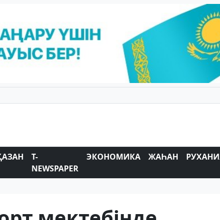
ҚАЗАН
T-
ЭКОНОМИКА
ЖАҺАН
РУХАНИ
NEWSPAPER
орт мектебінде