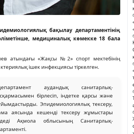
идемиологиялық бақылау департаментінің
ліметінше, медициналық көмекке 18 бала
иев атындағы «Жақсы №2» спорт мектебінің
ктериялық ішек инфекциясы тіркелген.
епартамент аудандық санитарлық-
қармасымен бірлесіп, індетке қарсы және
йымдастырды. Эпидемиологиялық тексеру,
нама аясында кешенді тексеру жұмыстары
мдеді Ақмола облысының Санитарлық-
артаменті.