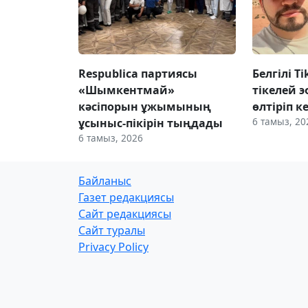
Respublica партиясы
Белгілі T
«Шымкентмай»
тікелей э
кәсіпорын ұжымының
өлтіріп к
6 тамыз, 20
ұсыныс-пікірін тыңдады
6 тамыз, 2026
Байланыс
Газет редакциясы
Сайт редакциясы
Сайт туралы
Privacy Policy