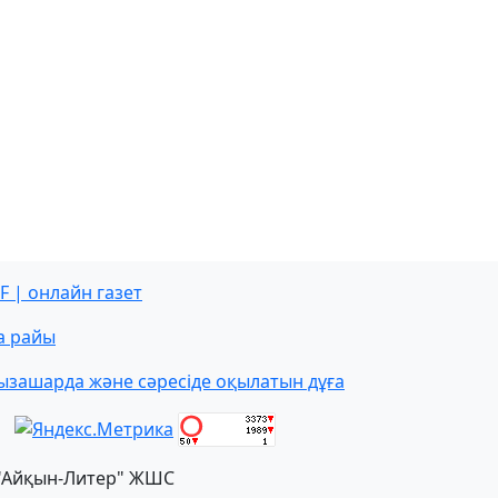
F | онлайн газет
а райы
ызашарда және сәресіде оқылатын дұға
"Айқын-Литер" ЖШС