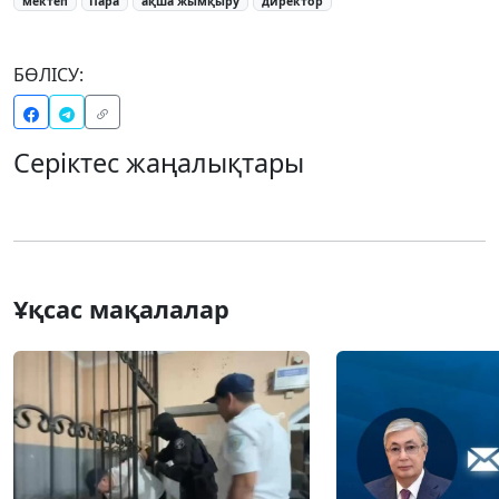
мектеп
Пара
ақша жымқыру
директор
БӨЛІСУ:
Серіктес жаңалықтары
Ұқсас мақалалар