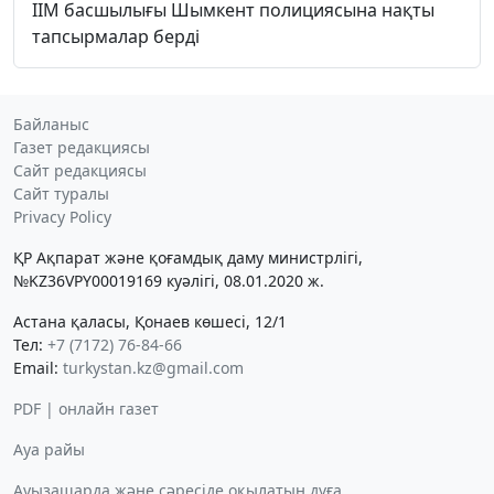
ІІМ басшылығы Шымкент полициясына нақты
тапсырмалар берді
Байланыс
Газет редакциясы
Сайт редакциясы
Сайт туралы
Privacy Policy
ҚР Ақпарат және қоғамдық даму министрлігі,
№KZ36VPY00019169 куәлігі, 08.01.2020 ж.
Астана қаласы, Қонаев көшесі, 12/1
Тел:
+7 (7172) 76-84-66
Email:
turkystan.kz@gmail.com
PDF | онлайн газет
Ауа райы
Ауызашарда және сәресіде оқылатын дұға