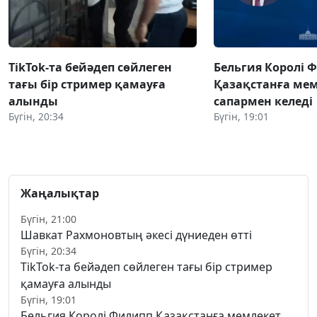
TikTok-та бейәдеп сөйлеген
Бельгия Королі 
тағы бір стример қамауға
Қазақстанға ме
алынды
сапармен келеді
Бүгін, 20:34
Бүгін, 19:01
Жаңалықтар
Бүгін, 21:00
Шавкат Рахмоновтың әкесі дүниеден өтті
Бүгін, 20:34
TikTok-та бейәдеп сөйлеген тағы бір стример
қамауға алынды
Бүгін, 19:01
Бельгия Королі Филипп Қазақстанға мемлекет