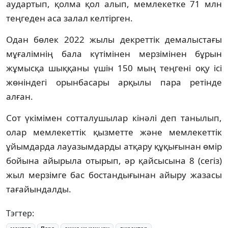
аудартып, қолма қол алып, мемлекетке 71 млн
теңгеден аса залал келтірген.
Одан бөлек 2022 жылы декреттік демалыстағы
мұғалімнің бала күтімінен мерзімінен бұрын
жұмысқа шыққаны үшін 150 мың теңгені оқу ісі
жөніндегі орынбасары арқылы пара ретінде
алған.
Сот үкімімен сотталушылар кінәлі деп танылып,
олар мемлекеттік қызметте және мемлекеттік
ұйымдарда лауазымдарды атқару құқығынан өмір
бойына айырыла отырып, әр қайсысына 8 (сегіз)
жыл мерзімге бас бостандығынан айыру жазасы
тағайындалды.
Тэгтер: