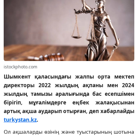
istockphoto.com
Шымкент қаласындағы жалпы орта мектеп
директоры 2022 жылдың ақпаны мен 2024
жылдың тамызы аралығында бас есепшімен
бірігіп, мұғалімдерге еңбек жалақысынан
артық ақша аударып отырған, деп хабарлайды
turkystan.kz
.
Ол ақшаларды өзінің және туыстарының шотына