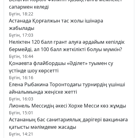
сапармен келеді
Бүгін, 18:22
Астанада Қорғалжын тас жолы ішінара
жабылады
Бүгін, 17:03
Неліктен 120 балл грант алуға әрдайым кепілдік
бермейді, ал 100 балл жеткілікті болуы мүмкін?
Бүгін, 16:44
Қонаевта флайбордшы «Әділет» туымен су
үстінде шоу көрсетті
Бүгін, 16:16
Елена Рыбакина Торонтодағы турнирдің үшінші
айналымында жеңіске жетті
Бүгін, 16:03
Лионель Мессидің әкесі Хорхе Месси көз жұмды
Бүгін, 15:01
Астананың бас санитариялық дәрігері вакцинаға
қатысты мәлімдеме жасады
Бүгін, 14:21