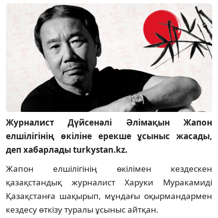
Журналист Дүйсенәлі Әлімақын Жапон
елшілігінің өкіліне ерекше ұсыныс жасады,
деп хабарлады turkystan.kz.
Жапон елшілігінің өкілімен кездескен
қазақстандық журналист Харуки Муракамиді
Қазақстанға шақырып, мұндағы оқырмандармен
кездесу өткізу туралы ұсыныс айтқан.