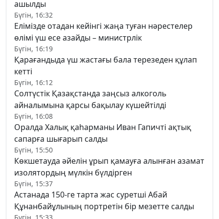
ашылды
Бүгін, 16:32
Елімізде отадан кейінгі жаңа туған нәрестелер
өлімі үш есе азайды – министрлік
Бүгін, 16:19
Қарағандыда үш жастағы бала терезеден құлап
кетті
Бүгін, 16:12
Солтүстік Қазақстанда заңсыз алкоголь
айналымына қарсы бақылау күшейтілді
Бүгін, 16:08
Оралда Халық қаһарманы Иван Гапичті ақтық
сапарға шығарып салды
Бүгін, 15:50
Көкшетауда әйелін ұрып қамауға алынған азамат
изолятордың мүлкін бүлдірген
Бүгін, 15:37
Астанада 150-ге тарта жас суретші Абай
Құнанбайұлының портретін бір мезетте салды
Бүгін, 15:33