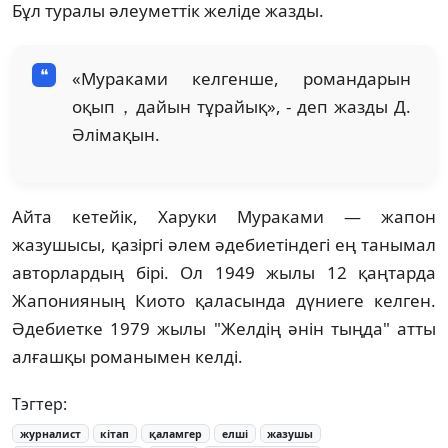
Бұл туралы әлеуметтік желіде жазды.
«Мураками келгенше, романдарын
оқып，дайын тұрайық», - деп жазды Д.
Әлімақын.
Айта кетейік, Харуки Мураками — жапон
жазушысы, қазіргі әлем әдебиетіндегі ең танымал
авторлардың бірі. Ол 1949 жылы 12 қаңтарда
Жапонияның Киото қаласында дүниеге келген.
Әдебиетке 1979 жылы "Желдің әнін тыңда" атты
алғашқы романымен келді.
Тэгтер:
журналист
кітап
қаламгер
елші
жазушы