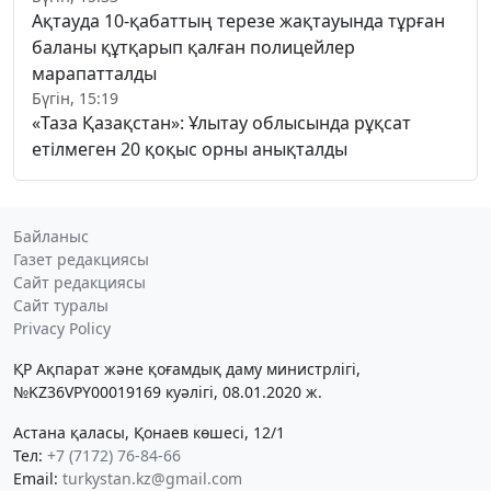
Ақтауда 10-қабаттың терезе жақтауында тұрған
баланы құтқарып қалған полицейлер
марапатталды
Бүгін, 15:19
«Таза Қазақстан»: Ұлытау облысында рұқсат
етілмеген 20 қоқыс орны анықталды
Байланыс
Газет редакциясы
Сайт редакциясы
Сайт туралы
Privacy Policy
ҚР Ақпарат және қоғамдық даму министрлігі,
№KZ36VPY00019169 куәлігі, 08.01.2020 ж.
Астана қаласы, Қонаев көшесі, 12/1
Тел:
+7 (7172) 76-84-66
Email:
turkystan.kz@gmail.com