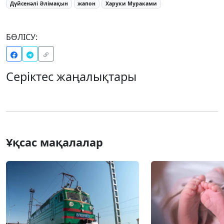
Дүйсенәлі Әлімақын
жапон
Харуки Мураками
БӨЛІСУ:
Серіктес жаңалықтары
Ұқсас мақалалар