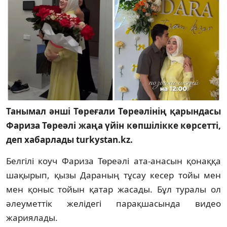
Танымал әнші Төреғали Төреәлінің қарындасы
Фариза Төреәлі жаңа үйін көпшілікке көрсетті,
деп хабарлады turkystan.kz.
Белгілі коуч Фариза Төреәлі ата-анасын қонаққа
шақырып, қызы Дараның тұсау кесер тойы мен
мен қоныс тойын қатар жасады. Бұл туралы ол
әлеуметтік желідегі парақшасында видео
жариялады.