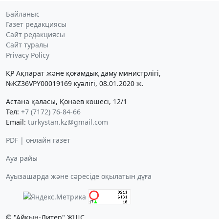
Байланыс
Газет редакциясы
Сайт редакциясы
Сайт туралы
Privacy Policy
ҚР Ақпарат және қоғамдық даму министрлігі,
№KZ36VPY00019169 куәлігі, 08.01.2020 ж.
Астана қаласы, Қонаев көшесі, 12/1
Тел:
+7 (7172) 76-84-66
Email:
turkystan.kz@gmail.com
PDF | онлайн газет
Ауа райы
Ауызашарда және сәресіде оқылатын дұға
© "Айқын-Литер" ЖШС