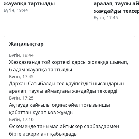
жауапқа тартылды
аралап, таулы а
Бүгін, 19:44
жағдайды тексер
Бүгін, 17:45
Жаңалықтар
Бүгін, 19:44
Жезқазғанда той кортежі қарсы жолаққа шығып,
6 адам жауапқа тартылды
Бүгін, 17:45
Дархан Сатыбалды сел қауіпсіздігі нысандарын
аралап, таулы аймақтағы жағдайды тексерді
Бүгін, 17:25
Ақтауда қайғылы оқиға: әйел тоғызыншы
қабаттан құлап көз жұмды
Бүгін, 17:10
Өскеменде танымал айтыскер сарбаздармен
бірге әскери ант қабылдады