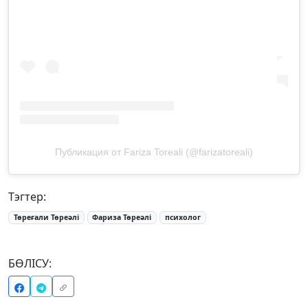
Публикация от Fariza Toreali (@farizatoreali)
Тэгтер:
Төреғали Төреәлі
Фариза Төреәлі
психолог
БӨЛІСУ: