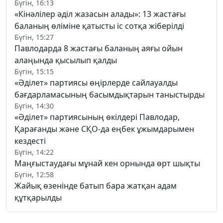
Бүгін, 16:13
«Кінәлілер әділ жазасын алады»: 13 жастағы
баланың өліміне қатысты іс сотқа жіберілді
Бүгін, 15:27
Павлодарда 8 жастағы баланың аяғы ойын
алаңында қысылып қалды
Бүгін, 15:15
«Әділет» партиясы өңірлерде сайлауалды
бағдарламасының басымдықтарын таныстырды
Бүгін, 14:30
«Әділет» партиясының өкілдері Павлодар,
Қарағанды және СҚО-да еңбек ұжымдарымен
кездесті
Бүгін, 14:22
Маңғыстаудағы мұнай кен орнында өрт шықты
Бүгін, 12:58
Жайық өзенінде батып бара жатқан адам
құтқарылды