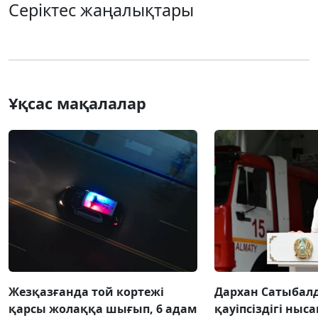
Серіктес жаңалықтары
Ұқсас мақалалар
Жезқазғанда той кортежі
Дархан Сатыбал
қарсы жолаққа шығып, 6 адам
қауіпсіздігі ны