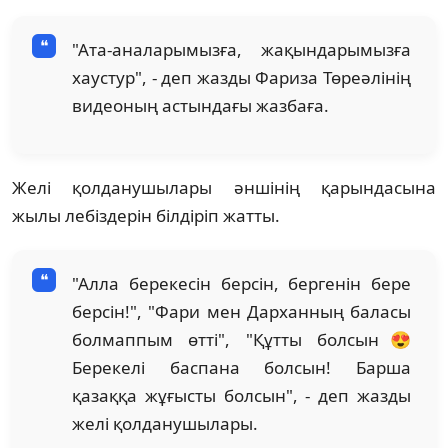
"Ата-аналарымызға, жақындарымызға
хаустур", - деп жазды Фариза Төреәлінің
видеоның астындағы жазбаға.
Желі қолданушылары әншінің қарындасына
жылы лебіздерін білдіріп жатты.
"Алла берекесін берсін, бергенін бере
берсін!", "Фари мен Дарханның баласы
болмаппым өтті", "Құтты болсын😍
Берекелі баспана болсын! Барша
қазаққа жұғысты болсын", - деп жазды
желі қолданушылары.