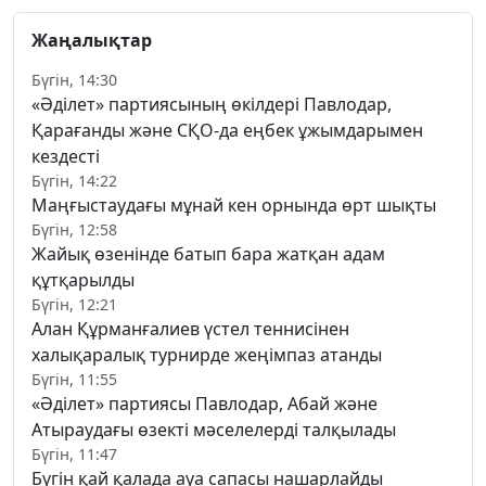
Жаңалықтар
Бүгін, 14:30
«Әділет» партиясының өкілдері Павлодар,
Қарағанды және СҚО-да еңбек ұжымдарымен
кездесті
Бүгін, 14:22
Маңғыстаудағы мұнай кен орнында өрт шықты
Бүгін, 12:58
Жайық өзенінде батып бара жатқан адам
құтқарылды
Бүгін, 12:21
Алан Құрманғалиев үстел теннисінен
халықаралық турнирде жеңімпаз атанды
Бүгін, 11:55
«Әділет» партиясы Павлодар, Абай және
Атыраудағы өзекті мәселелерді талқылады
Бүгін, 11:47
Бүгін қай қалада ауа сапасы нашарлайды