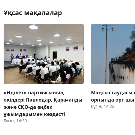
Ұқсас мақалалар
«Әділет» партиясының
Маңғыстаудағы 
өкілдері Павлодар, Қарағанды
орнында өрт ш
Бүгін, 14:22
және СҚО-да еңбек
ұжымдарымен кездесті
Бүгін, 14:30