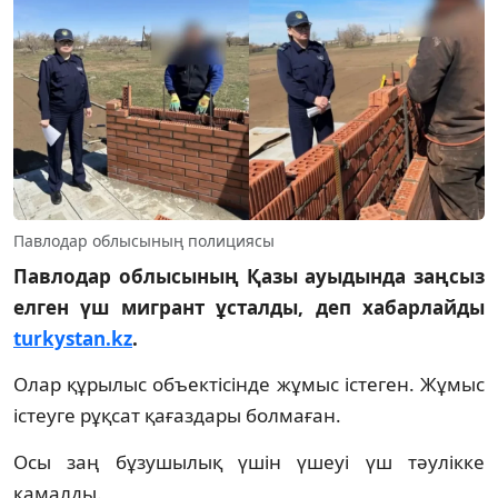
Павлодар облысының полициясы
Павлодар облысының Қазы ауыдында заңсыз
елген үш мигрант ұсталды, деп хабарлайды
turkystan.kz
.
Олар құрылыс объектісінде жұмыс істеген. Жұмыс
істеуге рұқсат қағаздары болмаған.
Осы заң бұзушылық үшін үшеуі үш тәулікке
қамалды.