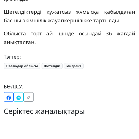
Шетелдіктерді құжатсыз жұмысқа қабылдаған
басшы әкімшілік жауапкершілікке тартылды.
Облыста төрт ай ішінде осындай 36 жағдай
анықталған.
Тэгтер:
Павлодар облысы
Шетелдік
мигрант
БӨЛІСУ:
Серіктес жаңалықтары