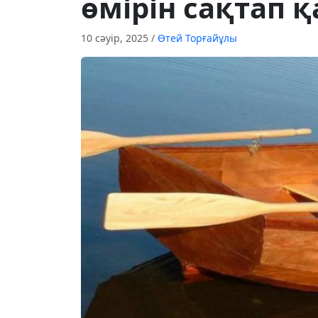
өмірін сақтап 
10 сәуір, 2025
/
Өтей Торғайұлы