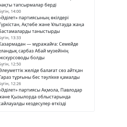
нақты тапсырмалар берді
Бүгін, 14:00
«Әділет» партиясының өкілдері
Түркістан, Ақтөбе және Ұлытауда жаңа
бастамаларды таныстырды
Бүгін, 13:33
Казармадан — мұражайға: Семейде
ұландық сарбаз Абай музейінің
экскурсоводы болды
Бүгін, 12:50
Әлеуметтік желіде балағат сөз айтқан
Тараз тұрғыны бес тәулікке қамалды
Бүгін, 12:26
«Әділет» партиясы Ақмола, Павлодар
және Қызылорда облыстарында
сайлауалды кездесулер өткізді