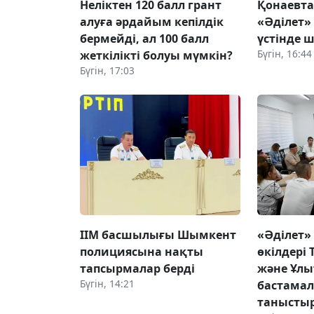
Неліктен 120 балл грант
Қонаевт
алуға әрдайым кепілдік
«Әділет»
бермейді, ал 100 балл
үстінде ш
Бүгін, 16:44
жеткілікті болуы мүмкін?
Бүгін, 17:03
ІІМ басшылығы Шымкент
«Әділет»
полициясына нақты
өкілдері 
тапсырмалар берді
және Ұлы
Бүгін, 14:21
бастама
танысты