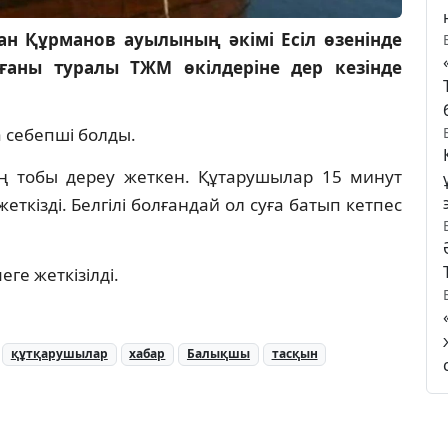
н Құрманов ауылының әкімі Есіл өзенінде
аны туралы ТЖМ өкілдеріне дер кезінде
а себепші болды.
ң тобы дереу жеткен. Құтарушылар 15 минут
ткізді. Белгілі болғандай ол суға батып кетпес
е жеткізілді.
құтқарушылар
хабар
Балықшы
тасқын