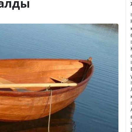
қалды