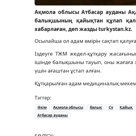
Ақмола облысы Атбасар ауданы Ақа
балықшының қайықтан құлап қалғ
хабарлаған, деп жазды turkystan.kz.
Осылайша ол адам өмірін сақтап қалуғ
Іздеуге ТЖМ жедел-құтқару жасағыны
ішінде балықшыны тауып, оны жағаға же
үшін ағаштан ұстап алған.
Құтқарылған адам медициналық мекемег
Тэгтер:
Әкім
Ақмола облысы
балық
Су
Қайық
Атбасар ауданы
БӨЛІСУ: