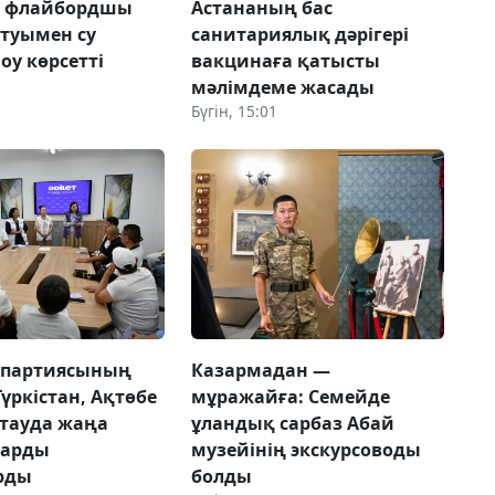
а флайбордшы
Астананың бас
 туымен су
санитариялық дәрігері
оу көрсетті
вакцинаға қатысты
мәлімдеме жасады
Бүгін, 15:01
 партиясының
Казармадан —
Түркістан, Ақтөбе
мұражайға: Семейде
тауда жаңа
ұландық сарбаз Абай
ларды
музейінің экскурсоводы
рды
болды