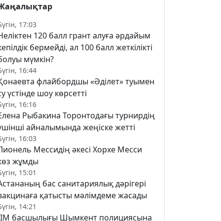
Жаңалықтар
Бүгін, 17:03
Неліктен 120 балл грант алуға әрдайым
кепілдік бермейді, ал 100 балл жеткілікті
болуы мүмкін?
Бүгін, 16:44
Қонаевта флайбордшы «Әділет» туымен
су үстінде шоу көрсетті
Бүгін, 16:16
Елена Рыбакина Торонтодағы турнирдің
үшінші айналымында жеңіске жетті
Бүгін, 16:03
Лионель Мессидің әкесі Хорхе Месси
көз жұмды
Бүгін, 15:01
Астананың бас санитариялық дәрігері
вакцинаға қатысты мәлімдеме жасады
Бүгін, 14:21
ІІМ басшылығы Шымкент полициясына