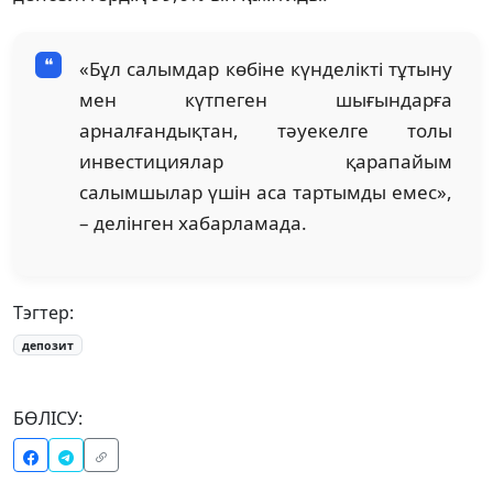
«Бұл салымдар көбіне күнделікті тұтыну
мен күтпеген шығындарға
арналғандықтан, тәуекелге толы
инвестициялар қарапайым
салымшылар үшін аса тартымды емес»,
– делінген хабарламада.
Тэгтер:
депозит
БӨЛІСУ: