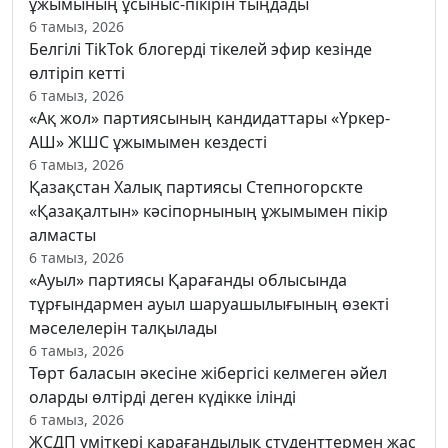
ұжымының ұсыныс-пікірін тыңдады
6 тамыз, 2026
Белгілі TikTok блогерді тікелей эфир кезінде
өлтіріп кетті
6 тамыз, 2026
«Ақ жол» партиясының кандидаттары «Үркер-
АШ» ЖШС ұжымымен кездесті
6 тамыз, 2026
Қазақстан Халық партиясы Степногорскте
«Қазақалтын» кәсіпорнының ұжымымен пікір
алмасты
6 тамыз, 2026
«Ауыл» партиясы Қарағанды облысында
тұрғындармен ауыл шаруашылығының өзекті
мәселелерін талқылады
6 тамыз, 2026
Төрт баласын әкесіне жібергісі келмеген әйел
оларды өлтірді деген күдікке ілінді
6 тамыз, 2026
ЖСДП үміткері қарағандылық студенттермен жас