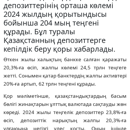
депозиттерінің орташа көлемі
2024 жылдың қорытындысы
бойынша 204 мың теңгені
құрады. Бұл туралы
Қазақстанның депозиттерге
кепілдік беру қоры хабарлады.
Өткен жылы халықтың банкке салған қаражаты
20,3%-ға өсіп, жалпы көлемі 24,5 трлн теңгеге
жетті. Сонымен қатар банктердің жалпы активтері
20%-ға артып, 62 трлн теңгені құрады.
Қор мәліметінше, қазақстандықтардың басым
бөлігі жинақтарын ұлттық валютада сақтауды жөн
көреді. 2024 жылы теңгелік депозиттер 23,8%-ға
өсіп, депозиттік нарықтың жалпы 20,3%-ға
ұлғаюына негізгі үлес қосты. Оның ішінде