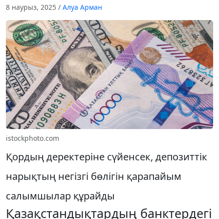
8 наурыз, 2025
/
Алуа Арман
istockphoto.com
Қордың деректеріне сүйенсек, депозиттік
нарықтың негізгі бөлігін қарапайым
салымшылар құрайды
Қазақстандықтардың банктердегі