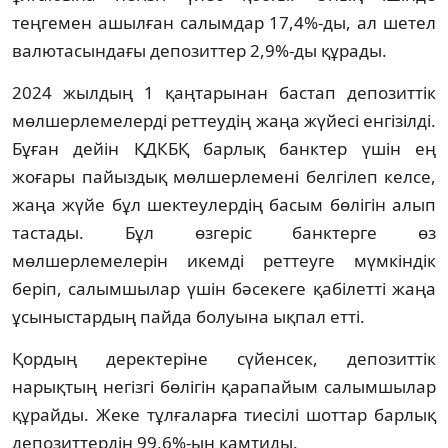
теңгемен ашылған салымдар 17,4%-ды, ал шетел
валютасындағы депозиттер 2,9%-ды құрады.
2024 жылдың 1 қаңтарынан бастап депозиттік
мөлшерлемелерді реттеудің жаңа жүйесі енгізілді.
Бұған дейін ҚДКБҚ барлық банктер үшін ең
жоғары пайыздық мөлшерлемені белгілеп келсе,
жаңа жүйе бұл шектеулердің басым бөлігін алып
тастады. Бұл өзгеріс банктерге өз
мөлшерлемелерін икемді реттеуге мүмкіндік
беріп, салымшылар үшін бәсекеге қабілетті жаңа
ұсыныстардың пайда болуына ықпал етті.
Қордың деректеріне сүйенсек, депозиттік
нарықтың негізгі бөлігін қарапайым салымшылар
құрайды. Жеке тұлғаларға тиесілі шоттар барлық
депозиттердің 99,6%-ын қамтиды.