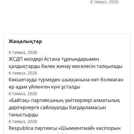
6 тамыз, 2026
Жаңалықтар
6 тамыз, 2026
ЖСДП өкілдері Астана тұрғындарымен
қалдықтарды бөлек жинау мәселесін талқылады
6 тамыз, 2026
Көкшетауда түрмеден шыққанына көп болмаған
ер адам үйленген күні ұсталды
6 тамыз, 2026
«Байтақ» партиясының үміткерлері алматылық
дәрігерлерге сайлауалды бағдарламасын
таныстырды
6 тамыз, 2026
Respublica партиясы «Шымкентмай» кәсіпорын