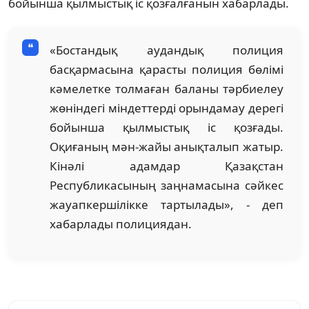
бойынша қылмыстық іс қозғалғанын хабарлады.
«Бостандық аудандық полиция
басқармасына қарасты полиция бөлімі
кәмелетке толмаған баланы тәрбиелеу
жөніндегі міндеттерді орындамау дерегі
бойынша қылмыстық іс қозғады.
Оқиғаның мән-жайы анықталып жатыр.
Кінәлі адамдар Қазақстан
Республикасының заңнамасына сәйкес
жауапкершілікке тартылады», - деп
хабарлады полициядан.