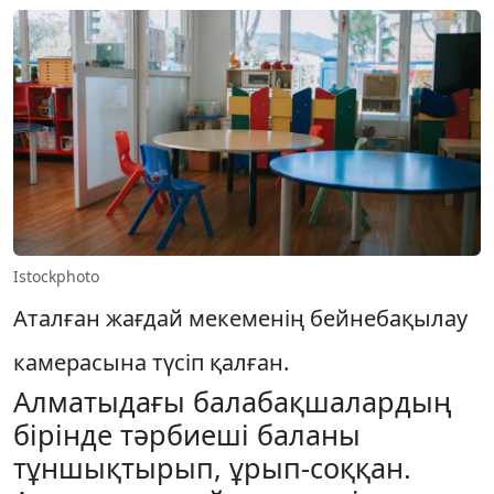
Istockphoto
Аталған жағдай мекеменің бейнебақылау
камерасына түсіп қалған.
Алматыдағы балабақшалардың
бірінде тәрбиеші баланы
тұншықтырып, ұрып-соққан.