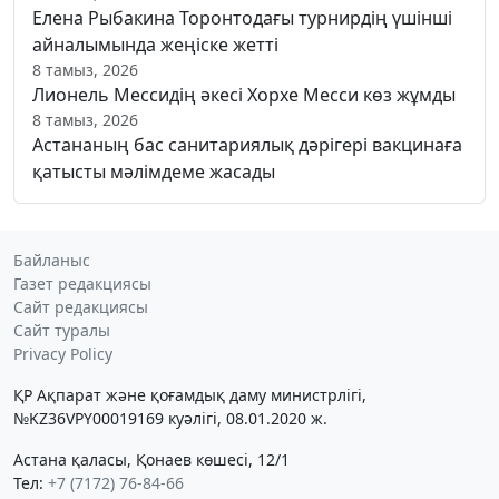
Елена Рыбакина Торонтодағы турнирдің үшінші
айналымында жеңіске жетті
8 тамыз, 2026
Лионель Мессидің әкесі Хорхе Месси көз жұмды
8 тамыз, 2026
Астананың бас санитариялық дәрігері вакцинаға
қатысты мәлімдеме жасады
Байланыс
Газет редакциясы
Сайт редакциясы
Сайт туралы
Privacy Policy
ҚР Ақпарат және қоғамдық даму министрлігі,
№KZ36VPY00019169 куәлігі, 08.01.2020 ж.
Астана қаласы, Қонаев көшесі, 12/1
Тел:
+7 (7172) 76-84-66