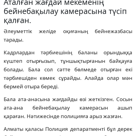
Аталған жағдай мекеменің
бейнебақылау камерасына түсіп
қалған.
Әлеуметтік желіде оқиғаның бейнежазбасы
тарады.
Кадрлардан тәрбиешінің баланы орындыққа
күштеп отырғызып, тұншықтырғанын байқауға
болады. Бала сол сәтте бөлмеде отырған екі
тәрбиешіден көмек сұрайды. Алайда олар мән
бермей отыра береді.
Бала ата-анасына жағдайды өзі жеткізген. Сосын
ата-ана бейнебақылау камерасын ашып
қараған. Нәтижесінде полицияға арыз жазған.
Алматы қаласы Полиция депаратменті бұл дерек