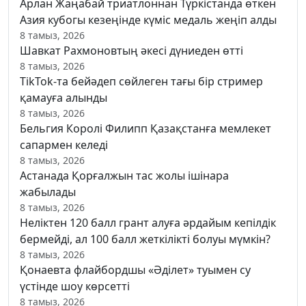
Арлан Жаңабай триатлоннан Түркістанда өткен
Азия кубогы кезеңінде күміс медаль жеңіп алды
8 тамыз, 2026
Шавкат Рахмоновтың әкесі дүниеден өтті
8 тамыз, 2026
TikTok-та бейәдеп сөйлеген тағы бір стример
қамауға алынды
8 тамыз, 2026
Бельгия Королі Филипп Қазақстанға мемлекет
сапармен келеді
8 тамыз, 2026
Астанада Қорғалжын тас жолы ішінара
жабылады
8 тамыз, 2026
Неліктен 120 балл грант алуға әрдайым кепілдік
бермейді, ал 100 балл жеткілікті болуы мүмкін?
8 тамыз, 2026
Қонаевта флайбордшы «Әділет» туымен су
үстінде шоу көрсетті
8 тамыз, 2026