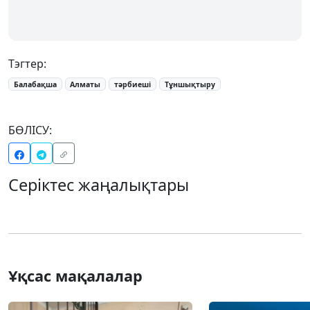
Тэгтер:
Балабақша
Алматы
тәрбиеші
Тұншықтыру
БӨЛІСУ:
Серіктес жаңалықтары
Ұқсас мақалалар