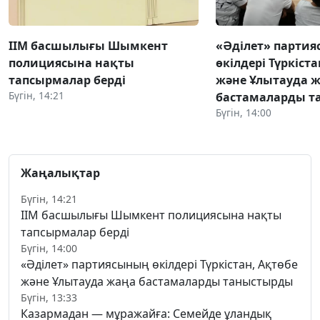
ІІМ басшылығы Шымкент
«Әділет» парти
полициясына нақты
өкілдері Түркіста
тапсырмалар берді
және Ұлытауда 
Бүгін, 14:21
бастамаларды 
Бүгін, 14:00
Жаңалықтар
Бүгін, 14:21
ІІМ басшылығы Шымкент полициясына нақты
тапсырмалар берді
Бүгін, 14:00
«Әділет» партиясының өкілдері Түркістан, Ақтөбе
және Ұлытауда жаңа бастамаларды таныстырды
Бүгін, 13:33
Казармадан — мұражайға: Семейде ұландық