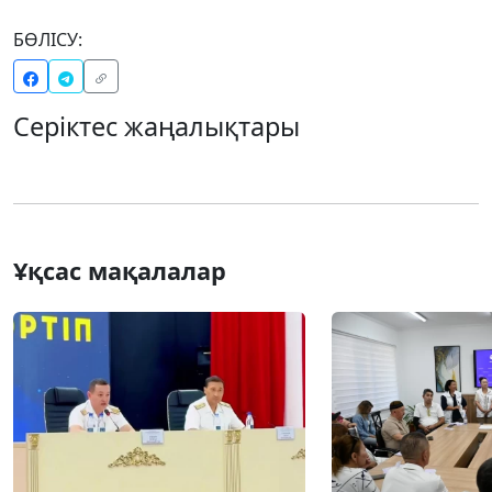
БӨЛІСУ:
Серіктес жаңалықтары
Ұқсас мақалалар