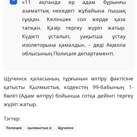
«11 ақпанда ер адам бұрынғы
азаматтық некедегі жұбайына пышақ
сұққан. Келіншек сол жерде қаза
тапқан. Қазір тергеу жүріп жатыр.
Күдікті ұсталып, уақытша ұстау
изоляторына қамалды», - деді Ақмола
облысының Полиция департаменті.
Щучинск қаласының тұрғынын өлтіру фактісіне
қатысты Қылмыстық кодекстің 99-бабының 1-
бөлігі (Адам өлтіру) бойынша сотқа дейінгі тергеу
жүріп жатыр.
Тэгтер:
Полиция
қылмыстық іс
Щучинск