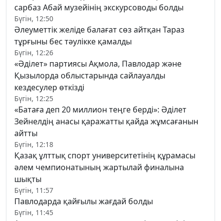
сарбаз Абай музейінің экскурсоводы болды
Бүгін, 12:50
Әлеуметтік желіде балағат сөз айтқан Тараз
тұрғыны бес тәулікке қамалды
Бүгін, 12:26
«Әділет» партиясы Ақмола, Павлодар және
Қызылорда облыстарында сайлауалды
кездесулер өткізді
Бүгін, 12:25
«Батаға деп 20 миллион теңге берді»: Әділет
Зейнелдің анасы қаражатты қайда жұмсағанын
айтты
Бүгін, 12:18
Қазақ ұлттық спорт университетінің құрамасы
әлем чемпионатының жартылай финалына
шықты
Бүгін, 11:57
Павлодарда қайғылы жағдай болды
Бүгін, 11:45