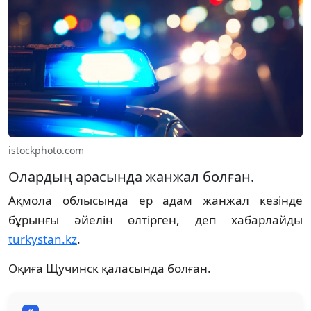
istockphoto.com
Олардың арасында жанжал болған.
Ақмола облысында ер адам жанжал кезінде
бұрынғы әйелін өлтірген, деп хабарлайды
turkystan.kz
.
Оқиға Щучинск қаласында болған.