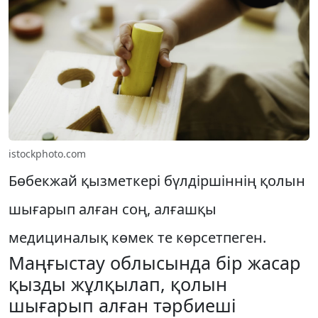
istockphoto.com
Бөбекжай қызметкері бүлдіршіннің қолын
шығарып алған соң, алғашқы
медициналық көмек те көрсетпеген.
Маңғыстау облысында бір жасар
қызды жұлқылап, қолын
шығарып алған тәрбиеші