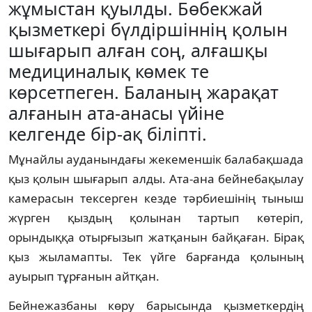
жұмыстан қуылды. Бөбекжай
қызметкері бүлдіршіннің қолын
шығарып алған соң, алғашқы
медициналық көмек те
көрсетпеген. Баланың жарақат
алғанын ата-анасы үйіне
келгенде бір-ақ біліпті.
Мұнайлы ауданындағы жекеменшік балабақшада
қыз қолын шығарып алды. Ата-ана бейнебақылау
камерасын тексерген кезде тәрбиешінің тыныш
жүрген қыздың қолынан тартып көтеріп,
орындыққа отырғызып жатқанын байқаған. Бірақ
қыз жыламапты. Тек үйге барғанда қолының
ауырып тұрғанын айтқан.
Бейнежазбаны көру барысында қызметкердің