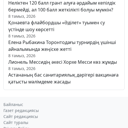
Неліктен 120 балл грант алуға әрдайым кепілдік
бермейді, ал 100 балл жеткілікті болуы мүмкін?
8 тамыз, 2026
Қонаевта флайбордшы «Әділет» туымен су
үстінде шоу көрсетті
8 тамыз, 2026
Елена Рыбакина Торонтодағы турнирдің үшінші
айналымында жеңіске жетті
8 тамыз, 2026
Лионель Мессидің әкесі Хорхе Месси көз жұмды
8 тамыз, 2026
Астананың бас санитариялық дәрігері вакцинаға
қатысты мәлімдеме жасады
Байланыс
Газет редакциясы
Сайт редакциясы
Сайт туралы