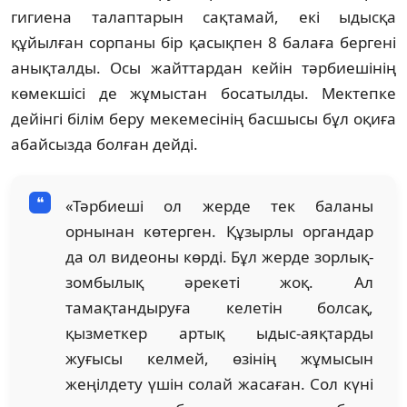
гигиена талаптарын сақтамай, екі ыдысқа
құйылған сорпаны бір қасықпен 8 балаға бергені
анықталды. Осы жайттардан кейін тәрбиешінің
көмекшісі де жұмыстан босатылды. Мектепке
дейінгі білім беру мекемесінің басшысы бұл оқиға
абайсызда болған дейді.
«Тәрбиеші ол жерде тек баланы
орнынан көтерген. Құзырлы органдар
да ол видеоны көрді. Бұл жерде зорлық-
зомбылық әрекеті жоқ. Ал
тамақтандыруға келетін болсақ,
қызметкер артық ыдыс-аяқтарды
жуғысы келмей, өзінің жұмысын
жеңілдету үшін солай жасаған. Сол күні