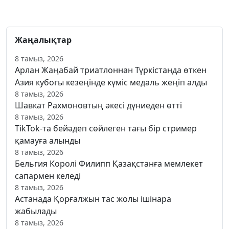
Жаңалықтар
8 тамыз, 2026
Арлан Жаңабай триатлоннан Түркістанда өткен
Азия кубогы кезеңінде күміс медаль жеңіп алды
8 тамыз, 2026
Шавкат Рахмоновтың әкесі дүниеден өтті
8 тамыз, 2026
TikTok-та бейәдеп сөйлеген тағы бір стример
қамауға алынды
8 тамыз, 2026
Бельгия Королі Филипп Қазақстанға мемлекет
сапармен келеді
8 тамыз, 2026
Астанада Қорғалжын тас жолы ішінара
жабылады
8 тамыз, 2026