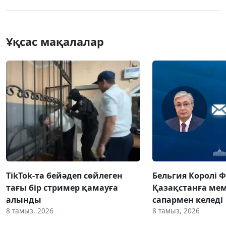
Ұқсас мақалалар
TikTok-та бейәдеп сөйлеген
Бельгия Королі 
тағы бір стример қамауға
Қазақстанға ме
алынды
сапармен келеді
8 тамыз, 2026
8 тамыз, 2026