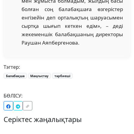
мен жұмыста болмадым, жылдың басы
болған соң балабақшаға өзгерістер
енгізейін деп орталықтың шаруасымен
сыртқа шығып кеткен едім», – деді
жекеменшік балабақшаның директоры
Раушан Аяпбергенова.
Тэгтер:
Балабақша
Маңғыстау
тәрбиеші
БӨЛІСУ:
Серіктес жаңалықтары