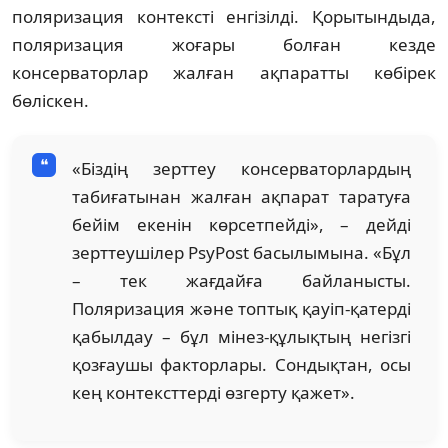
поляризация контексті енгізілді. Қорытындыда,
поляризация жоғары болған кезде
консерваторлар жалған ақпаратты көбірек
бөліскен.
«Біздің зерттеу консерваторлардың
табиғатынан жалған ақпарат таратуға
бейім екенін көрсетпейді», – дейді
зерттеушілер PsyPost басылымына. «Бұл
– тек жағдайға байланысты.
Поляризация және топтық қауіп-қатерді
қабылдау – бұл мінез-құлықтың негізгі
қозғаушы факторлары. Сондықтан, осы
кең контексттерді өзгерту қажет».