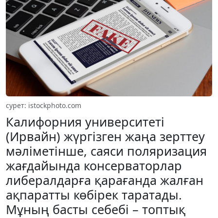
сурет: istockphoto.com
Калифорния университеті
(Ирвайн) жүргізген жаңа зерттеу
мәліметінше, саяси поляризация
жағдайында консерваторлар
либералдарға қарағанда жалған
ақпаратты көбірек таратады.
Мұның басты себебі – топтық