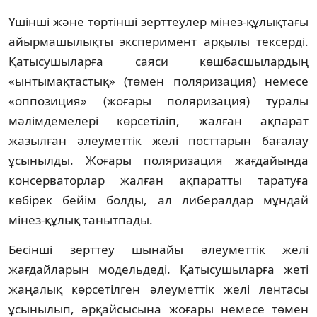
Үшінші және төртінші зерттеулер мінез-құлықтағы
айырмашылықты эксперимент арқылы тексерді.
Қатысушыларға саяси көшбасшылардың
«ынтымақтастық» (төмен поляризация) немесе
«оппозиция» (жоғары поляризация) туралы
мәлімдемелері көрсетіліп, жалған ақпарат
жазылған әлеуметтік желі посттарын бағалау
ұсынылды. Жоғары поляризация жағдайында
консерваторлар жалған ақпаратты таратуға
көбірек бейім болды, ал либералдар мұндай
мінез-құлық танытпады.
Бесінші зерттеу шынайы әлеуметтік желі
жағдайларын модельдеді. Қатысушыларға жеті
жаңалық көрсетілген әлеуметтік желі лентасы
ұсынылып, әрқайсысына жоғары немесе төмен