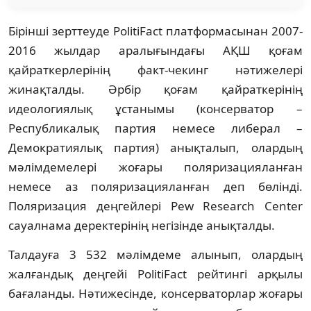
Бірінші зерттеуде PolitiFact платформасынан 2007-
2016 жылдар аралығындағы АҚШ қоғам
қайраткерлерінің факт-чекинг нәтижелері
жинақталды. Әрбір қоғам қайраткерінің
идеологиялық ұстанымы (консерватор –
Республикалық партия немесе либерал –
Демократиялық партия) анықталып, олардың
мәлімдемелері жоғары поляризацияланған
немесе аз поляризацияланған деп бөлінді.
Поляризация деңгейлері Pew Research Center
сауалнама деректерінің негізінде анықталды.
Талдауға 3 532 мәлімдеме алынып, олардың
жалғандық деңгейі PolitiFact рейтингі арқылы
бағаланды. Нәтижесінде, консерваторлар жоғары