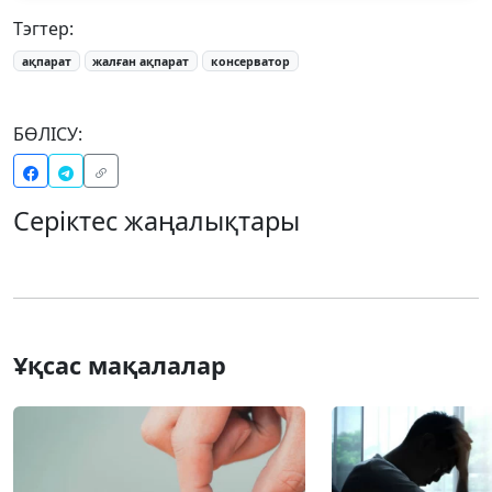
Тэгтер:
ақпарат
жалған ақпарат
консерватор
БӨЛІСУ:
Серіктес жаңалықтары
Ұқсас мақалалар