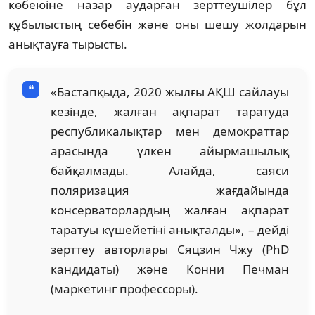
көбеюіне назар аударған зерттеушілер бұл
құбылыстың себебін және оны шешу жолдарын
анықтауға тырысты.
«Бастапқыда, 2020 жылғы АҚШ сайлауы
кезінде, жалған ақпарат таратуда
республикалықтар мен демократтар
арасында үлкен айырмашылық
байқалмады. Алайда, саяси
поляризация жағдайында
консерваторлардың жалған ақпарат
таратуы күшейетіні анықталды», – дейді
зерттеу авторлары Сяцзин Чжу (PhD
кандидаты) және Конни Печман
(маркетинг профессоры).