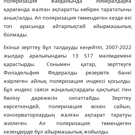
поляризация жағдайында либералдарға
қарағанда жалған ақпаратты көбірек тарататыны
анықталды. Ал поляризация төмендеген кезде екі
топ арасында айтарлықтай айырмашылық
болмады.
Екінші зерттеу бұл талдауды кеңейтіп, 2007-2022
жылдар аралығындағы 13 517 мәлімдемені
қарастырды. Сонымен қатар, зерттеуге
Филадельфия Федералды резервтік банкі
әзірлеген айлық поляризация индексі қосылды.
Бұл индекс саяси жаңалықтардағы қақтығыс пен
бөліну дәрежесін сипаттайды. Зерттеу
көрсеткендей, поляризация өскен сайын,
консерваторлардың жалған ақпарат таратуы
жиілеген. Ал поляризация төмендеген
кезеңдерде бұл айырмашылық жойылды.