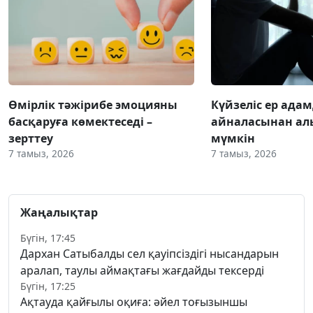
Өмірлік тәжірибе эмоцияны
Күйзеліс ер ада
басқаруға көмектеседі –
айналасынан ал
зерттеу
мүмкін
7 тамыз, 2026
7 тамыз, 2026
Жаңалықтар
Бүгін, 17:45
Дархан Сатыбалды сел қауіпсіздігі нысандарын
аралап, таулы аймақтағы жағдайды тексерді
Бүгін, 17:25
Ақтауда қайғылы оқиға: әйел тоғызыншы