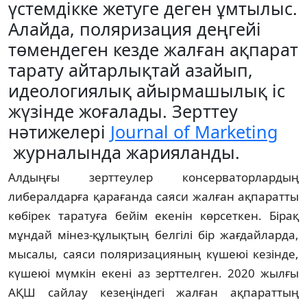
үстемдікке жетуге деген ұмтылыс.
Алайда, поляризация деңгейі
төмендеген кезде жалған ақпарат
тарату айтарлықтай азайып,
идеологиялық айырмашылық іс
жүзінде жоғалады. Зерттеу
нәтижелері
Journal of Marketing
журналында жарияланды.
Алдыңғы зерттеулер консерваторлардың
либералдарға қарағанда саяси жалған ақпаратты
көбірек таратуға бейім екенін көрсеткен. Бірақ
мұндай мінез-құлықтың белгілі бір жағдайларда,
мысалы, саяси поляризацияның күшеюі кезінде,
күшеюі мүмкін екені аз зерттелген. 2020 жылғы
АҚШ сайлау кезеңіндегі жалған ақпараттың