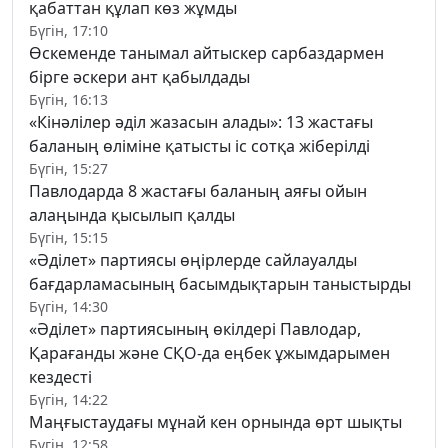
қабаттан құлап көз жұмды
Бүгін, 17:10
Өскеменде танымал айтыскер сарбаздармен
бірге әскери ант қабылдады
Бүгін, 16:13
«Кінәлілер әділ жазасын алады»: 13 жастағы
баланың өліміне қатысты іс сотқа жіберілді
Бүгін, 15:27
Павлодарда 8 жастағы баланың аяғы ойын
алаңында қысылып қалды
Бүгін, 15:15
«Әділет» партиясы өңірлерде сайлауалды
бағдарламасының басымдықтарын таныстырды
Бүгін, 14:30
«Әділет» партиясының өкілдері Павлодар,
Қарағанды және СҚО-да еңбек ұжымдарымен
кездесті
Бүгін, 14:22
Маңғыстаудағы мұнай кен орнында өрт шықты
Бүгін, 12:58