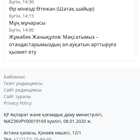
Бүгін, 14:30
Өр мінезді Өтежан (Шатақ шайыр)
Бүгін, 14:15
Мұң мұнарасы
Бүгін, 14:00
Жұмабек Жанықұлов: Мақсатымыз –
отандастарымыздың әл-ауқатын арттыруға
қызмет ету
Байланыс
Газет редакциясы
Сайт редакциясы
Сайт туралы
Privacy Policy
ҚР Ақпарат және қоғамдық даму министрлігі,
№KZ36VPY00019169 куәлігі, 08.01.2020 ж.
Астана қаласы, Қонаев көшесі, 12/1
Тел:
+7 (7172) 76-84-66