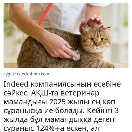
сурет: istockphoto.com
Indeed компаниясының есебіне
сәйкес, АҚШ-та ветеринар
мамандығы 2025 жылы ең көп
сұранысқа ие болады. Кейінгі 3
жылда бұл мамандыққа деген
сұраныс 124%-ға өскен, ал