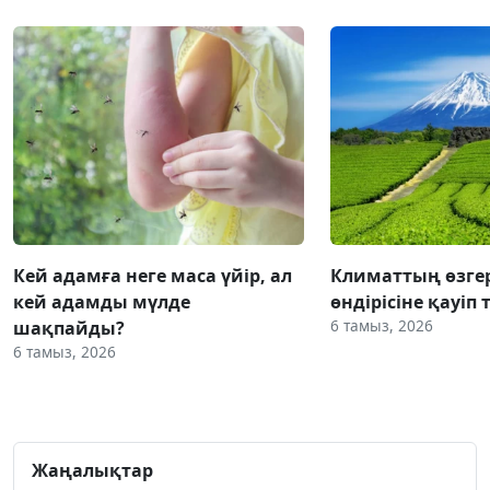
Кей адамға неге маса үйір, ал
Климаттың өзгер
кей адамды мүлде
өндірісіне қауіп 
6 тамыз, 2026
шақпайды?
6 тамыз, 2026
Жаңалықтар