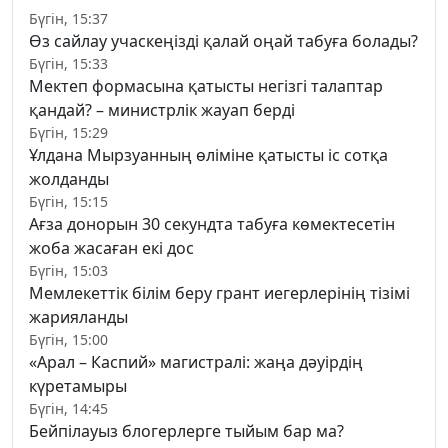
Бүгін, 15:37
Өз сайлау учаскеңізді қалай оңай табуға болады?
Бүгін, 15:33
Мектеп формасына қатысты негізгі талаптар
қандай? – министрлік жауап берді
Бүгін, 15:29
Ұлдана Мырзуанның өліміне қатысты іс сотқа
жолданды
Бүгін, 15:15
Ағза донорын 30 секундта табуға көмектесетін
жоба жасаған екі дос
Бүгін, 15:03
Мемлекеттік білім беру грант иегерлерінің тізімі
жарияланды
Бүгін, 15:00
«Арал – Каспий» магистралі: жаңа дәуірдің
күретамыры
Бүгін, 14:45
Бейпілауыз блогерлерге тыйым бар ма?