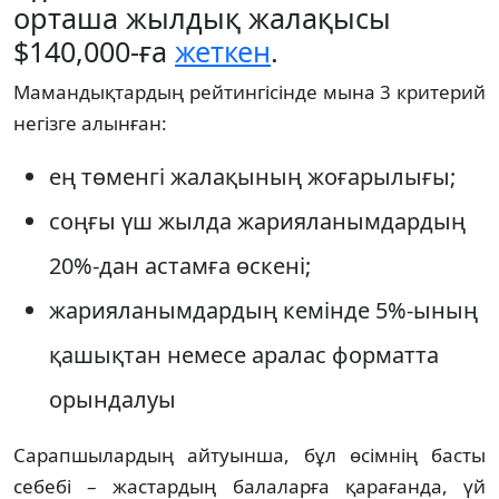
орташа жылдық жалақысы
$140,000-ға
жеткен
.
Мамандықтардың рейтингісінде мына 3 критерий
негізге алынған:
ең төменгі жалақының жоғарылығы;
соңғы үш жылда жарияланымдардың
20%-дан астамға өскені;
жарияланымдардың кемінде 5%-ының
қашықтан немесе аралас форматта
орындалуы
Сарапшылардың айтуынша, бұл өсімнің басты
себебі – жастардың балаларға қарағанда, үй