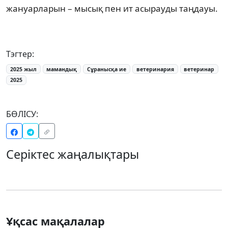
жануарларын – мысық пен ит асырауды таңдауы.
Тэгтер:
2025 жыл
мамандық
Сұранысқа ие
ветеринария
ветеринар
2025
БӨЛІСУ:
Серіктес жаңалықтары
Ұқсас мақалалар