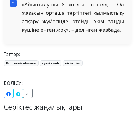
«Айыпталушы 8 жылға сотталды. Ол
жазасын орташа тәртіптегі қылмыстық-
атқару жүйесінде өтейді. Үкім заңды
күшіне енген жоқ», – делінген жазбада.
Тэгтер:
Қостанай облысы
түнгі клуб
кісі өлімі
БӨЛІСУ:
Серіктес жаңалықтары