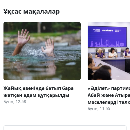
Ұқсас мақалалар
Жайық өзенінде батып бара
«Әділет» партия
жатқан адам құтқарылды
Абай және Атыра
Бүгін, 12:58
мәселелерді та
Бүгін, 11:55