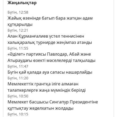
Жаңалықтар
Бүгін, 12:58
Жайық өзенінде батып бара жатқан адам
құтқарылды
Бүгін, 12:21
Алан Құрманғалиев үстел теннисінен
халықаралық турнирде жеңімпаз атанды
Бүгін, 11:55
«Әділет» партиясы Павлодар, Абай және
Атыраудағы өзекті мәселелерді талқылады
Бүгін, 11:47
Бүгін қай қалада ауа сапасы нашарлайды
Бүгін, 11:20
Мемлекеттік грантқа іліге алмаған
талапкерлерге жаңа мүмкіндік берілді
Бүгін, 10:50
Мемлекет басшысы Сингапур Президентіне
құттықтау жеделхатын жолдады
Бүгін, 10:15