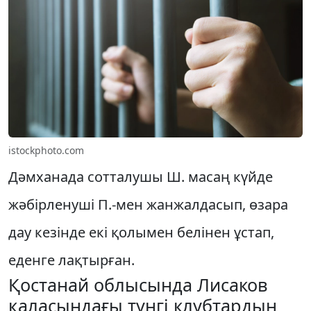
istockphoto.com
Дәмханада сотталушы Ш. масаң күйде
жәбірленуші П.-мен жанжалдасып, өзара
дау кезінде екі қолымен белінен ұстап,
еденге лақтырған.
Қостанай облысында Лисаков
қаласындағы түнгі клубтардың