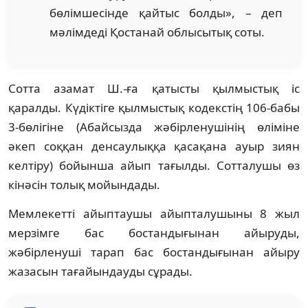
бөлімшесінде қайтыс болды», – деп
мәлімдеді Қостанай облысытық соты.
Сотта азамат Ш.-ға қатысты қылмыстық іс
қаралды. Күдіктіге қылмыстық кодекстің 106-бабы
3-бөлігіне (Абайсызда жәбірленушінің өліміне
әкеп соққан денсаулыққа қасақана ауыр зиян
келтіру) бойынша айып тағылды. Сотталушы өз
кінәсін толық мойындады.
Мемлекетті айыптаушы айыпталушыны 8 жыл
мерзімге бас бостандығынан айыруды,
жәбірленуші тарап бас бостандығынан айыру
жазасын тағайындауды сұрады.