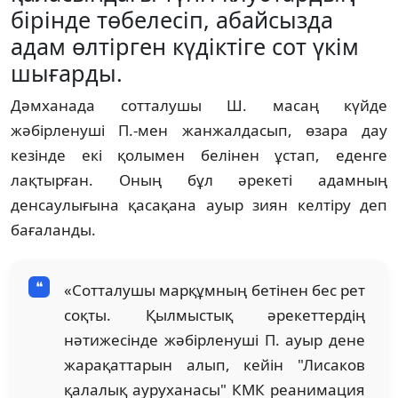
бірінде төбелесіп, абайсызда
адам өлтірген күдіктіге сот үкім
шығарды.
Дәмханада сотталушы Ш. масаң күйде
жәбірленуші П.-мен жанжалдасып, өзара дау
кезінде екі қолымен белінен ұстап, еденге
лақтырған. Оның бұл әрекеті адамның
денсаулығына қасақана ауыр зиян келтіру деп
бағаланды.
«Сотталушы марқұмның бетінен бес рет
соқты. Қылмыстық әрекеттердің
нәтижесінде жәбірленуші П. ауыр дене
жарақаттарын алып, кейін "Лисаков
қалалық ауруханасы" КМК реанимация