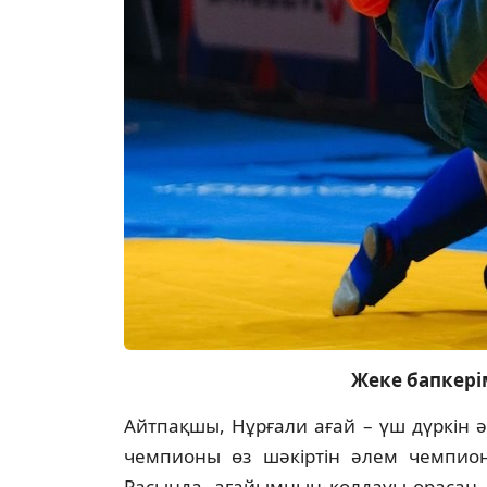
Жеке бапкері
Айтпақшы, Нұрғали ағай – үш дүркін
чемпионы өз шәкіртін әлем чем­пио­
Расында, ағайымның қолдауы орасан. О