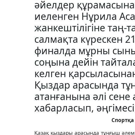
әйелдер құрамасына
иеленген Нұрила А
жанкештілігіне таң-
салмақта күрескен 2
финалда мұрны сынып
соңына дейін тайтал
келген қарсыласынан
Қыздар арасында т
атанғанына әлі сене
хабарласып, әңгімесі
Спортқа 
Қазақ қыздары арасында тұңғыш әлем 