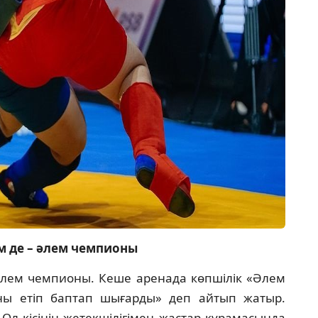
м де – әлем чемпионы
 әлем чемпионы. Кеше аренада көпшілік «Әлем
ны етіп баптап шығарды» деп айтып жа­тыр.
л кісінің жетекшілігімен жастар құрама­сын­да