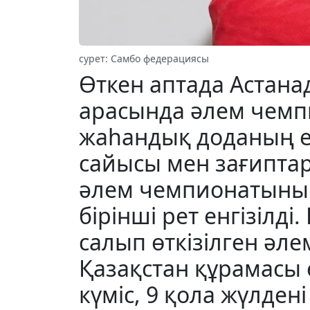
сурет: Самбо федерациясы
Өткен аптада Астана
арасында әлем чемпи
жаһандық доданың ер
сайысы мен зағипта
әлем чемпионатыны
бірінші рет енгізілді
салып өткізілген әлем
Қазақстан құрамасы 
күміс, 9 қола жүлдені