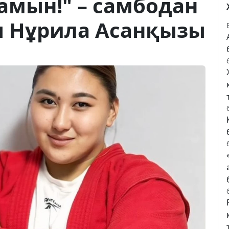
амын!" – самбодан
 Нұрила Асанқызы