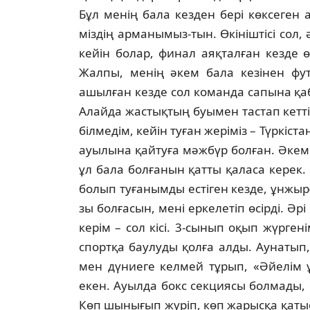
Бұл менің бала кезден бері көксеген а
міздің арманымыз-тын. Өкініштісі сол, 
кейін болар, финал аяқталған кез­де ө
Жалпы, менің әкем бала кезі­нен фут
ашылған кезде сол команда са­пына қаб
Алайда жастықтың буы­мен тастап кетті
білмедім, кейін ту­ған жеріміз – Түркі
ауылына қайтуға мәжбүр болған. Әкем 
ұл бала бол­ғанын қатты қаласа керек.
бо­лып туғанымды естіген кезде, ұнжыр
зы болғасын, мені еркелетіп өсірді. Әрі
керім – сол кісі. 3-сынып оқып жүрге­ні
спортқа баулуды қолға алды. Ауна­тып, к
мен дүниеге келмей тұрып, «Әйе­лім 
екен. Ауылда бокс секциясы бол­мады, с
Көп шынығып жүріп, көп жарысқа қатыс