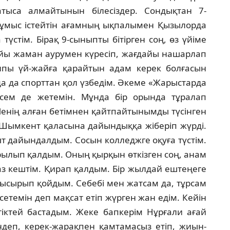
тыса алмайтынын біле­сіздер. Сондықтан 7-
жұмыс істейтін ағамның ық­палымен Қызылорда
үстім. Бірақ 9-сы­ныпты бітірген соң, өз үйіме
ойы жаман ауру­мен күресіп, жағдайы нашарлап
лпы үй-жайға қарайтын адам керек болғасын
а да спорттан қол үзбедім. Әкеме «Жарыстарда
сем де жетемін. Мұнда бір орында тұралап
енің алған бетімнен қайтпайтынымды түсінген
п Шымкент қаласына дайындыққа жіберіп жүрді.
т дайындалдым. Сосын колледжге оқуға түстім.
рылып қалдым. Оның қырқын өткізген соң, анам
аз кештім. Қи­рап қалдым. Бір жылдай ештеңеге
 ысы­рып қойдым. Себебі мен жатсам да, тұрсам
­се­темін деп мақсат етіп жүрген жан едім. Кейін
 тік­тей бастадым. Жеке бапкерім Нұрғали ағай
н­деп, керек-жарақпен қамтамасыз етіп, жиын­