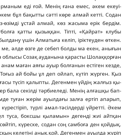
р­маным еді ғой. Менің ғана емес, әкем екеуі­
әкем бұл бақытты сәтті көре алмай кет­ті. Содан
з-өзімді ұстай алмай, көз жасыма ерік бердім.
болға қатты қызыққан. Тіпті, «Қай­рат» клубы
ылдану үшін Алматыға келіп, ірік­теуден өткен.
 ме, әлде өзге де себеп бол­ды ма екен, анығын
стан облысы Созақ ау­данына қарасты Шолаққорған
анам маған аяғы ауыр болғанын естіген кезде,
 Тоғыз ай бойы ұл деп ойлап, күтіп жүрген. Қыз
ғасы тү­сіп қалыпты. Дегенмен үйдің жалғыз қы­
 ер бала секілді тәрбиеледі. Менің алғашқы бап­
м­­де туған жерім ауылдағы залға ертіп апа­рып,
үрестіріп, түрлі амал-тәсілдерді үйрет­ті. Әкем
ұл туса, боксшы қыламын» дегенді жиі айтқан
өйтіп, күреске, содан соң сам­боға ден қойдық.
қың келетіні анық қой. Дегенмен ауылда жүріп