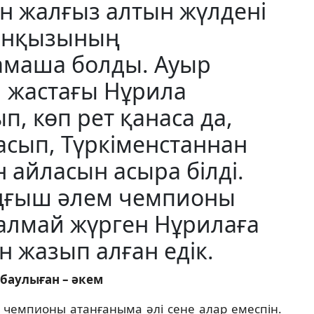
н жалғыз алтын жүлдені
санқызының
тамаша болды. Ауыр
1 жастағы Нұрила
, көп рет қанаса да,
асып, Түркіменстаннан
 айласын асыра білді.
ұңғыш әлем чемпионы
 алмай жүрген Нұрилаға
н жазып алған едік.
баулыған – әкем
чемпионы атанғаныма әлі сене алар емес­пін.