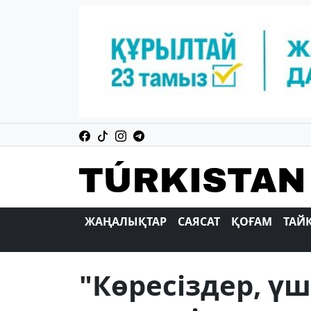
ЖАҢАЛЫҚТАР
САЯСАТ
ҚОҒАМ
ТАЙ
"Көресіздер, ү