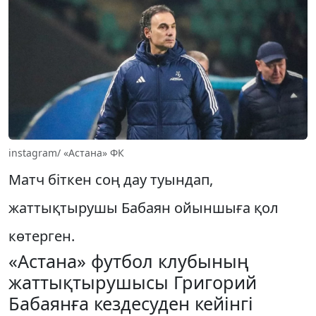
instagram/ «Астана» ФК
Матч біткен соң дау туындап,
жаттықтырушы Бабаян ойыншыға қол
көтерген.
«Астана» футбол клубының
жаттықтырушысы Григорий
Бабаянға кездесуден кейінгі