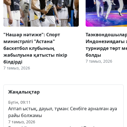
"Нашар нәтиже": Спорт
Таэквондошыла
министрлігі "Астана"
Индонезиядағы
баскетбол клубының
турнирде төрт м
жабылуына қатысты пікір
болды
7 тамыз, 2026
білдірді
7 тамыз, 2026
Жаңалықтар
Бүгін, 09:11
Аптап ыстық, дауыл, тұман: Сенбіге арналған ауа
райы болжамы
7 тамыз, 2026