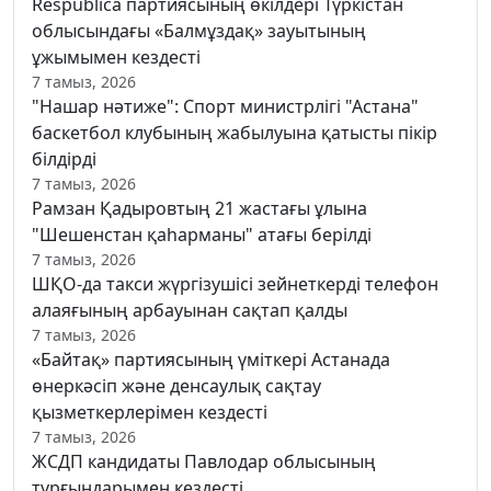
Respublica партиясының өкілдері Түркістан
облысындағы «Балмұздақ» зауытының
ұжымымен кездесті
7 тамыз, 2026
"Нашар нәтиже": Спорт министрлігі "Астана"
баскетбол клубының жабылуына қатысты пікір
білдірді
7 тамыз, 2026
Рамзан Қадыровтың 21 жастағы ұлына
"Шешенстан қаһарманы" атағы берілді
7 тамыз, 2026
ШҚО-да такси жүргізушісі зейнеткерді телефон
алаяғының арбауынан сақтап қалды
7 тамыз, 2026
«Байтақ» партиясының үміткері Астанада
өнеркәсіп және денсаулық сақтау
қызметкерлерімен кездесті
7 тамыз, 2026
ЖСДП кандидаты Павлодар облысының
тұрғындарымен кездесті