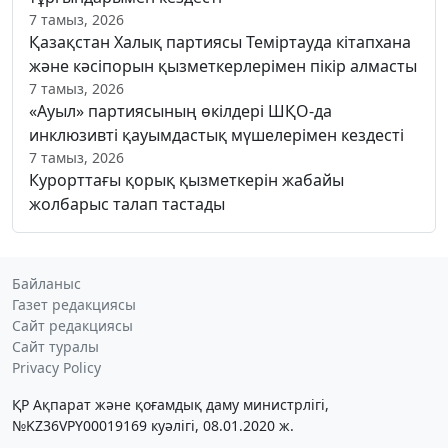
7 тамыз, 2026
Қазақстан Халық партиясы Теміртауда кітапхана
және кәсіпорын қызметкерлерімен пікір алмасты
7 тамыз, 2026
«Ауыл» партиясының өкілдері ШҚО-да
инклюзивті қауымдастық мүшелерімен кездесті
7 тамыз, 2026
Курорттағы қорық қызметкерін жабайы
жолбарыс талап тастады
Байланыс
Газет редакциясы
Сайт редакциясы
Сайт туралы
Privacy Policy
ҚР Ақпарат және қоғамдық даму министрлігі,
№KZ36VPY00019169 куәлігі, 08.01.2020 ж.