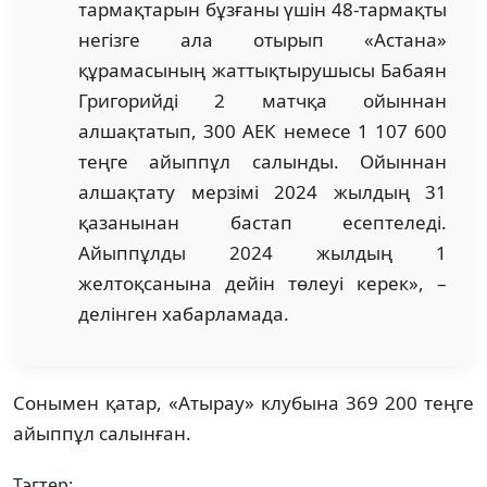
тармақтарын бұзғаны үшін 48-тармақты
негізге ала отырып «Астана»
құрамасының жаттықтырушысы Бабаян
Григорийді 2 матчқа ойыннан
алшақтатып, 300 АЕК немесе 1 107 600
теңге айыппұл салынды. Ойыннан
алшақтату мерзімі 2024 жылдың 31
қазанынан бастап есептеледі.
Айыппұлды 2024 жылдың 1
желтоқсанына дейін төлеуі керек», –
делінген хабарламада.
Сонымен қатар, «Атырау» клубына 369 200 теңге
айыппұл салынған.
Тэгтер: