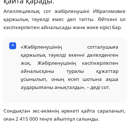
қайта қарады.
Апелляциялық сот жәбірленушіні Ибрагимовке
қаржылық тәуелді емеc деп тапты. Өйткені ол
кәсіпкерлікпен айналысады және жеке кірісі бар.
«Жәбірленушінің сотталушыға
қаржылық тәуелді екенні дәлелденген
жоқ. Жәбірленушінің кәсіпкерлікпен
айналысқаны туралы құжаттар
ұсынылып, оның есеп шотына ақша
аударылғаны анықталды», – деді сот.
Сондықтан экс-әкімнің әрекеті қайта сараланып,
оған 2 415 000 теңге айыппұл салынды.