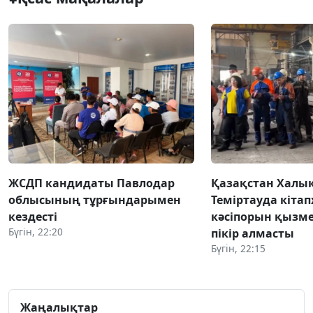
ЖСДП кандидаты Павлодар
Қазақстан Халы
облысының тұрғындарымен
Теміртауда кіта
кездесті
кәсіпорын қызм
Бүгін, 22:20
пікір алмасты
Бүгін, 22:15
Жаңалықтар