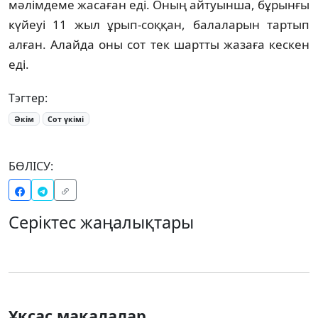
мәлімдеме жасаған еді. Оның айтуынша, бұрынғы
күйеуі 11 жыл ұрып-соққан, балаларын тартып
алған. Алайда оны сот тек шартты жазаға кескен
еді.
Тэгтер:
Әкім
Сот үкімі
БӨЛІСУ:
Серіктес жаңалықтары
Ұқсас мақалалар