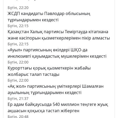
Бүгін, 22:20
ЖСДП кандидаты Павлодар облысының
тұрғындарымен кездесті
Бүгін, 22:15
Қазақстан Халық партиясы Теміртауда кітапхана
және кәсіпорын қызметкерлерімен пікір алмасты
Бүгін, 22:15
«Ауыл» партиясының өкілдері ШҚО-да
инклюзивті қауымдастық мүшелерімен кездесті
Бүгін, 22:00
Курорттағы қорық қызметкерін жабайы
жолбарыс талап тастады
Бүгін, 22:00
«Ақ жол» партиясының үміткерлері Шамалған
ауылының тұрғындарымен кездесті
Бүгін, 21:37
Ер адам байқаусызда 540 миллион теңгеге жуық
ақшасын қоқысқа тастап жіберген
Бүгін, 20:48