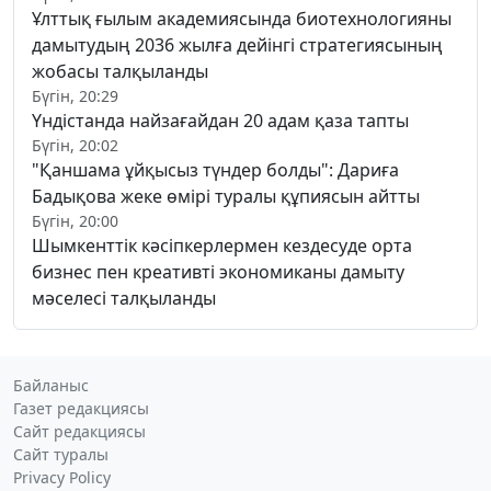
Ұлттық ғылым академиясында биотехнологияны
дамытудың 2036 жылға дейінгі стратегиясының
жобасы талқыланды
Бүгін, 20:29
Үндістанда найзағайдан 20 адам қаза тапты
Бүгін, 20:02
"Қаншама ұйқысыз түндер болды": Дариға
Бадықова жеке өмірі туралы құпиясын айтты
Бүгін, 20:00
Шымкенттік кәсіпкерлермен кездесуде орта
бизнес пен креативті экономиканы дамыту
мәселесі талқыланды
Байланыс
Газет редакциясы
Сайт редакциясы
Сайт туралы
Privacy Policy