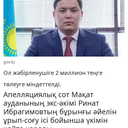
gov.kz
Ол жәбірленушіге 2 миллион теңге
төлеуге міндеттелді.
Апелляциялық сот Мақат
ауданының экс-әкімі Ринат
Ибрагимовтың бұрынғы әйелін
ұрып-соғу ісі бойынша үкімін