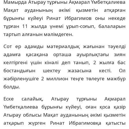
Мамырда Атырау тұрғыны Ақмарал Үмбетқалиева
Мақат ауданының әкімі қызметін атқарған
бұрынғы күйеуі Ринат Ибрагимов оны некеде
тұрған 11 жылда үнемі ұрып-соғып, балаларын
тартып алғанын мәлімдеген.
Сот ер адамды материалдық жағынан тәуелді
адамға қасақана орташа ауырлықтағы зиян
келтіргені үшін кінәлі деп танып, 2 жылға бас
бостандығын шектеу жазасына кесті. Ол
жәбірленушіге 2 миллион теңге төлеуге мәжбүр
болды.
Еске салайық, Атырау тұрғыны Ақмарал
Үмбетқалиева бұрынғы күйеуі, оған қоса қазір
Атырау облысы Мақат ауданының әкімі қызметін
атқарып жүрген Ринат Ибрагимовқа қатысты