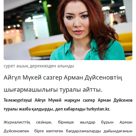
сурет ашық дереккөзден алынды
Айгүл Мүкей сазгер Арман Дүйсеновтің
шығармашылығы туралы айтты.
Тележүргізуші Айгүл Мүкей марқұм сазгер Арман Дүйсенов
туралы жазба қалдырды, деп хабарлады turkystan.kz.
Журналисттің сөзінше, бірнеше жылдар бұрын Арман
Дүйсеновпен бірге көптеген бағдарламаларды дайындағанын