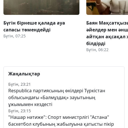
Бүгін бірнеше қалада ауа
Баян Мақсатқыз
сапасы төмендейді
әйелдер мен әнш
Бүгін, 07:25
айтқан ақсақал 
білдірді
Бүгін, 06:22
Жаңалықтар
Бүгін, 23:21
Respublica партиясының өкілдері Түркістан
облысындағы «Балмұздақ» зауытының
ұжымымен кездесті
Бүгін, 23:15
"Нашар нәтиже": Спорт министрлігі "Астана"
баскетбол клубының жабылуына қатысты пікір