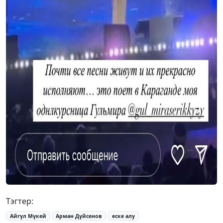
Тэгтер:
Айгүл Мүкей
Арман Дүйсенов
еске алу