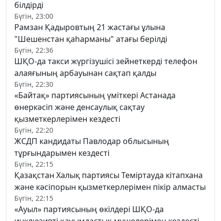
білдірді
Бүгін, 23:00
Рамзан Қадыровтың 21 жастағы ұлына
"Шешенстан қаһарманы" атағы берілді
Бүгін, 22:36
ШҚО-да такси жүргізушісі зейнеткерді телефон
алаяғының арбауынан сақтап қалды
Бүгін, 22:30
«Байтақ» партиясының үміткері Астанада
өнеркәсіп және денсаулық сақтау
қызметкерлерімен кездесті
Бүгін, 22:20
ЖСДП кандидаты Павлодар облысының
тұрғындарымен кездесті
Бүгін, 22:15
Қазақстан Халық партиясы Теміртауда кітапхана
және кәсіпорын қызметкерлерімен пікір алмасты
Бүгін, 22:15
«Ауыл» партиясының өкілдері ШҚО-да
инклюзивті қауымдастық мүшелерімен кездесті