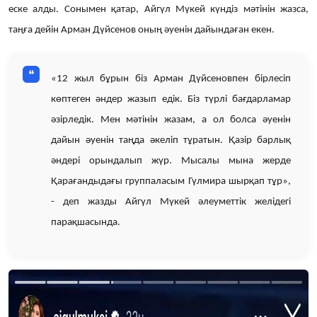
еске алды. Сонымен қатар, Айгүл Мүкей күндіз мәтінін жазса,
таңға дейін Арман Дүйсенов оның әуенін дайындаған екен.
«12 жыл бұрын біз Арман Дүйсеновпен бірлесіп
көптеген әндер жазып едік. Біз түрлі бағдарламар
әзірледік. Мен мәтінін жазам, а ол болса әуенін
дайын әуенін таңда әкеліп тұратын. Қазір барлық
әндері орындалып жүр. Мысалы мына жерде
Қарағандыдағы группаласым Гүлмира шырқап тұр»,
- деп жазды Айгүл Мүкей әлеуметтік желідегі
парақшасында.