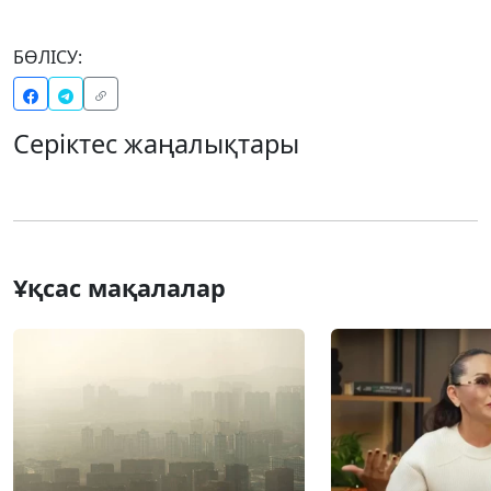
БӨЛІСУ:
Серіктес жаңалықтары
Ұқсас мақалалар