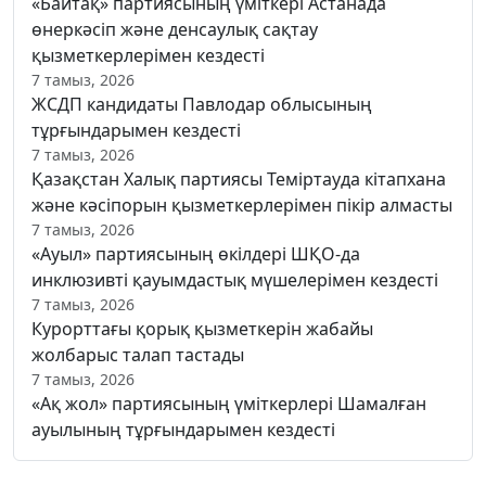
«Байтақ» партиясының үміткері Астанада
өнеркәсіп және денсаулық сақтау
қызметкерлерімен кездесті
7 тамыз, 2026
ЖСДП кандидаты Павлодар облысының
тұрғындарымен кездесті
7 тамыз, 2026
Қазақстан Халық партиясы Теміртауда кітапхана
және кәсіпорын қызметкерлерімен пікір алмасты
7 тамыз, 2026
«Ауыл» партиясының өкілдері ШҚО-да
инклюзивті қауымдастық мүшелерімен кездесті
7 тамыз, 2026
Курорттағы қорық қызметкерін жабайы
жолбарыс талап тастады
7 тамыз, 2026
«Ақ жол» партиясының үміткерлері Шамалған
ауылының тұрғындарымен кездесті