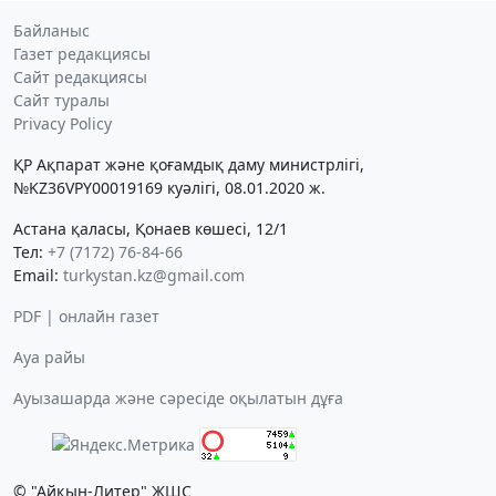
Байланыс
Газет редакциясы
Сайт редакциясы
Сайт туралы
Privacy Policy
ҚР Ақпарат және қоғамдық даму министрлігі,
№KZ36VPY00019169 куәлігі, 08.01.2020 ж.
Астана қаласы, Қонаев көшесі, 12/1
Тел:
+7 (7172) 76-84-66
Email:
turkystan.kz@gmail.com
PDF | онлайн газет
Ауа райы
Ауызашарда және сәресіде оқылатын дұға
© "Айқын-Литер" ЖШС