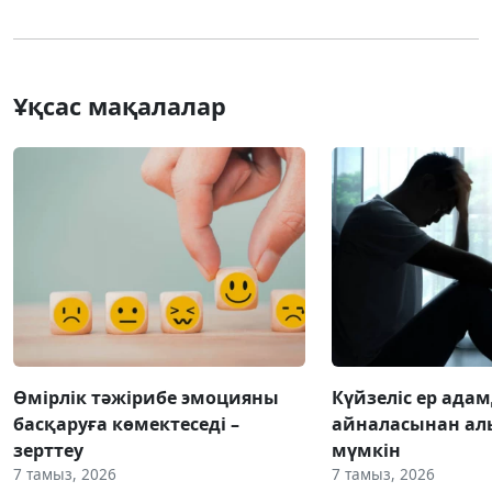
Ұқсас мақалалар
Өмірлік тәжірибе эмоцияны
Күйзеліс ер ада
басқаруға көмектеседі –
айналасынан ал
зерттеу
мүмкін
7 тамыз, 2026
7 тамыз, 2026