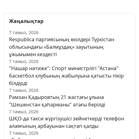
Жаңалықтар
7 тамыз, 2026
Respublica партиясының өкілдері Түркістан
облысындағы «Балмұздақ» зауытының
ұжымымен кездесті
7 тамыз, 2026
"Нашар нәтиже": Спорт министрлігі "Астана"
баскетбол клубының жабылуына қатысты пікір
білдірді
7 тамыз, 2026
Рамзан Қадыровтың 21 жастағы ұлына
"Шешенстан қаһарманы" атағы берілді
7 тамыз, 2026
ШҚО-да такси жүргізушісі зейнеткерді телефон
алаяғының арбауынан сақтап қалды
7 тамыз, 2026