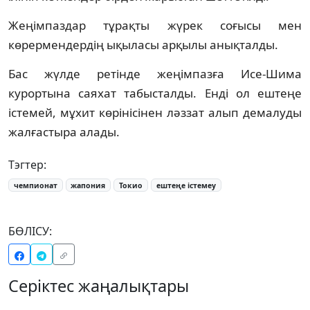
Жеңімпаздар тұрақты жүрек соғысы мен
көрермендердің ықыласы арқылы анықталды.
Бас жүлде ретінде жеңімпазға Исе-Шима
курортына саяхат табысталды. Енді ол ештеңе
істемей, мұхит көрінісінен ләззат алып демалуды
жалғастыра алады.
Тэгтер:
чемпионат
жапония
Токио
ештеңе істемеу
БӨЛІСУ:
Серіктес жаңалықтары