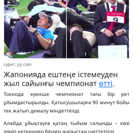
сурет: jiji.com
Жапонияда ештеңе істемеуден
жыл сайынғы чемпионат
өтті
.
Токиода ерекше чемпионат тағы бір рет
ұйымдастырылды. Қатысушыларға 90 минут бойы
тек жатып демалу міндеттелді.
Алайда ұйықтауға қатаң тыйым салынды – көзі
ілініп кеткендер бірден жарыстан шеттетілді.