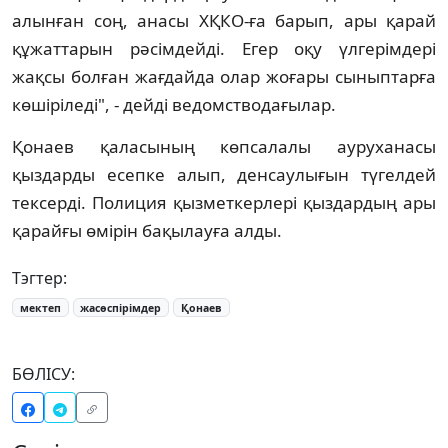
алынған соң, анасы ХҚКО-ға барып, ары қарай
құжаттарын рәсімдейді. Егер оқу үлгерімдері
жақсы болған жағдайда олар жоғары сыныптарға
көшіріледі", - дейді ведомстводағылар.
Қонаев қаласының көпсалалы ауруханасы
қыздарды есепке алып, денсаулығын түгелдей
тексерді. Полиция қызметкерлері қыздардың ары
қарайғы өмірін бақылауға алды.
Тэгтер:
мектеп
жасөспірімдер
Қонаев
БӨЛІСУ: