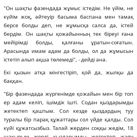
"Он шақты фазендада жұмыс істедім. Не үйім, не
күйім жоқ, әйтеуір басыма баспана мен тамақ
берсе болды деп, не жұмысқа салса да, істей
бердім. Он шақты қожайынның тек біреуі ғана
мейірімді болды, қалғаны ұратын-соғатын.
Арасында имам адам да болды, ол да жұмысын
істетіп алып ақша төлемеді", - дейді ана.
Екі қызын атқа мінгестіріп, қой да, жылқы да
баққан.
"Бір фазендада жүргенімде қожайын мен бір топ
ер адам келіп, ішімдік ішті. Содан қыздарымды
жетектеп қаштым. Сол кезде қыздардың туу
туралы бір парақ құжаттары сол үйде қалды. Сол
күйі құжатсызбыз. Талай жерден соққы жедім, 18
шақырым жерді қыздарымды жетектеп жаяу