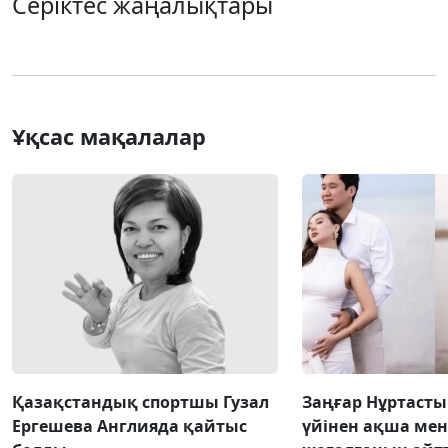
Серіктес жаңалықтары
Ұқсас мақалалар
Қазақстандық спортшы Гузал
Заңғар Нұртаст
Ергешева Англияда қайтыс
үйінен ақша мен