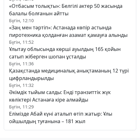
«Отбасым толықты»: Белгілі актер 50 жасында
балалы болғанын айтты
Бүгін, 12:10
«Заң мен тәртіп»: Астанада көпір астында
пиротехника қолданған азамат қамауға алынды
Бүгін, 11:52
Ұлытау облысында көрші ауылдың 165 қойын
сатып жіберген шопан ұсталды
Бүгін, 11:36
Қазақстанда медициналық анықтаманың 12 түрі
цифрландырылды
Бүгін, 11:32
Әкімдік тыйым салды: Енді транзиттік жүк
көліктері Астанаға кіре алмайды
Бүгін, 11:29
Елімізде Абай күні аталып өтіп жатыр: Ұлы
ойшылдың туғанына – 181 жыл