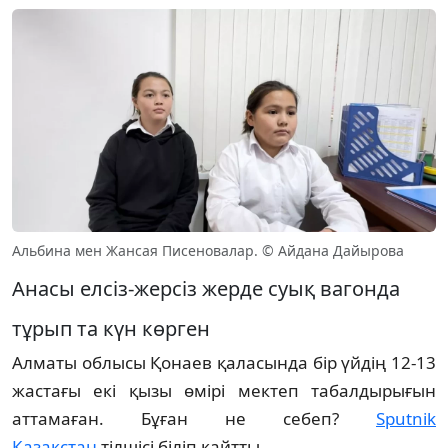
Альбина мен Жансая Писеновалар. © Айдана Дайырова
Анасы елсіз-жерсіз жерде суық вагонда
тұрып та күн көрген
Алматы облысы Қонаев қаласында бір үйдің 12-13
жастағы екі қызы өмірі мектеп табалдырығын
аттамаған. Бұған не себеп?
Sputnik
Қазақстан
тілшісі біліп қайтты.