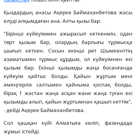
Қыздардың анасы Ақерке Баймаханбетова жасы
елуді алқымдаған ана. Алты қызы бар.
"Бірінші күйеуіммен ажырасып кеткенмін, одан
төрт қызым бар, олардың барлығы тұрмысқа
шығып кеткен. Сосын екінші рет Шымкенттің
азаматымен тұрмыс құрдым, ол күйеуімнен екі
қызым бар. Екінші қызымды жаңа босанғанда
күйеуім қайтыс болды. Қайын жұртым мені
әмеңгерлік салтымен қайныма қоспақ болды,
бірақ 1 жастан жаңа асқан және жаңа туған екі
қызымды алып, қайын жұртымнан қашып кеттім",
- дейді Ақерке Баймаханбетова.
Сол қашқан күйі Алматыға келіп, фазендада
жұмыс істейді.