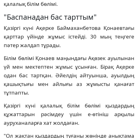
қалалық білім бөлімі.
"Баспанадан бас тарттым"
Қазіргі күні Ақерке Баймаханбетова Қонаевтағы
қарттар үйінде жұмыс істейді. 30 мың теңгеге
пәтер жалдап тұрады.
Білім бөлімі Қонаев маңындағы Ақөзек ауылынан
үй мен мектептен жұмыс ұсынған. Бірақ Ақерке
одан бас тартқан. Әйелдің айтуынша, ауылдың
қашықтығы мен айлығы аз жұмысты қанағат
тұтпапты.
Қазіргі күні қалалық білім бөлімі қыздардың
құжаттарын рәсімдеу үшін е-өтініш арқылы
ауруханаларға хат жолдаған.
"Ол жақтан қыздардың туғаны жөнінде анықтама