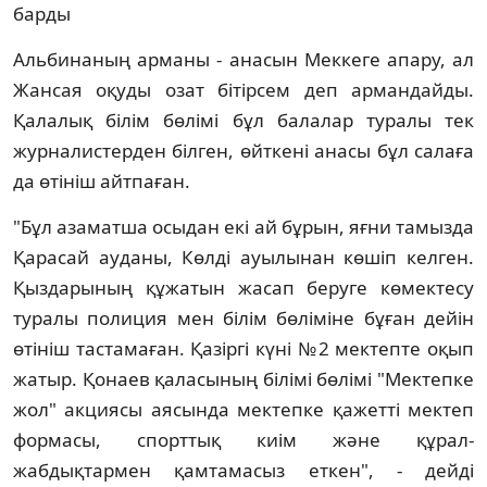
барды
Альбинаның арманы - анасын Меккеге апару, ал
Жансая оқуды озат бітірсем деп армандайды.
Қалалық білім бөлімі бұл балалар туралы тек
журналистерден білген, өйткені анасы бұл салаға
да өтініш айтпаған.
"Бұл азаматша осыдан екі ай бұрын, яғни тамызда
Қарасай ауданы, Көлді ауылынан көшіп келген.
Қыздарының құжатын жасап беруге көмектесу
туралы полиция мен білім бөліміне бұған дейін
өтініш тастамаған. Қазіргі күні №2 мектепте оқып
жатыр. Қонаев қаласының білімі бөлімі "Мектепке
жол" акциясы аясында мектепке қажетті мектеп
формасы, спорттық киім және құрал-
жабдықтармен қамтамасыз еткен", - дейді