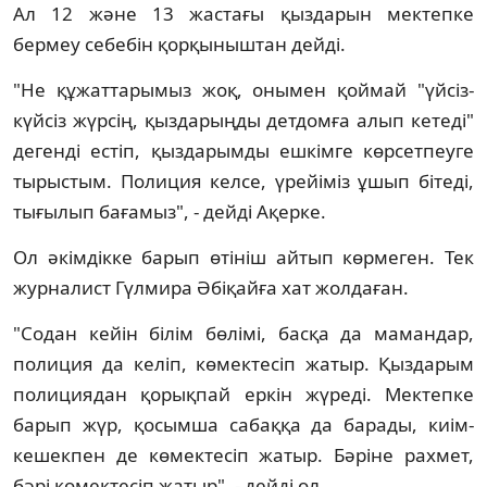
Ал 12 және 13 жастағы қыздарын мектепке
бермеу себебін қорқыныштан дейді.
"Не құжаттарымыз жоқ, онымен қоймай "үйсіз-
күйсіз жүрсің, қыздарыңды детдомға алып кетеді"
дегенді естіп, қыздарымды ешкімге көрсетпеуге
тырыстым. Полиция келсе, үрейіміз ұшып бітеді,
тығылып бағамыз", - дейді Ақерке.
Ол әкімдікке барып өтініш айтып көрмеген. Тек
журналист Гүлмира Әбіқайға хат жолдаған.
"Содан кейін білім бөлімі, басқа да мамандар,
полиция да келіп, көмектесіп жатыр. Қыздарым
полициядан қорықпай еркін жүреді. Мектепке
барып жүр, қосымша сабаққа да барады, киім-
кешекпен де көмектесіп жатыр. Бәріне рахмет,
бәрі көмектесіп жатыр", - дейді ол.