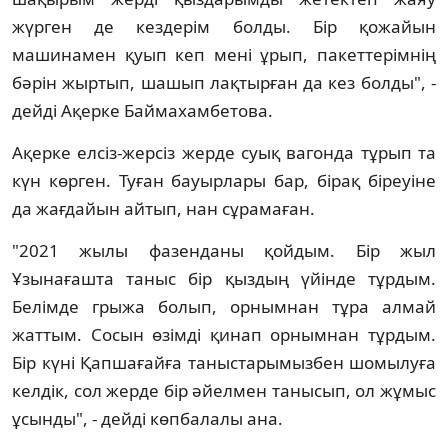
жүрген де кездерім болды. Бір қожайын
машинамен қуып кеп мені ұрып, пакеттерімнің
бәрін жыртып, шашып лақтырған да кез болды", -
дейді Ақерке Баймахамбетова.
Ақерке елсіз-жерсіз жерде суық вагонда тұрып та
күн көрген. Туған бауырлары бар, бірақ біреуіне
да жағдайын айтып, нан сұрамаған.
"2021 жылы фазенданы қойдым. Бір жыл
Ұзынағашта таныс бір қыздың үйінде тұрдым.
Белімде грыжа болып, орнымнан тұра алмай
жаттым. Сосын өзімді қинап орнымнан тұрдым.
Бір күні Қапшағайға таныстарымызбен шомылуға
келдік, сол жерде бір әйелмен танысып, ол жұмыс
ұсынды", - дейді көпбалалы ана.