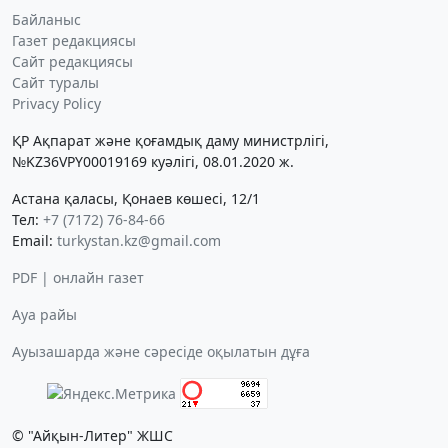
Байланыс
Газет редакциясы
Сайт редакциясы
Сайт туралы
Privacy Policy
ҚР Ақпарат және қоғамдық даму министрлігі,
№KZ36VPY00019169 куәлігі, 08.01.2020 ж.
Астана қаласы, Қонаев көшесі, 12/1
Тел:
+7 (7172) 76-84-66
Email:
turkystan.kz@gmail.com
PDF | онлайн газет
Ауа райы
Ауызашарда және сәресіде оқылатын дұға
© "Айқын-Литер" ЖШС