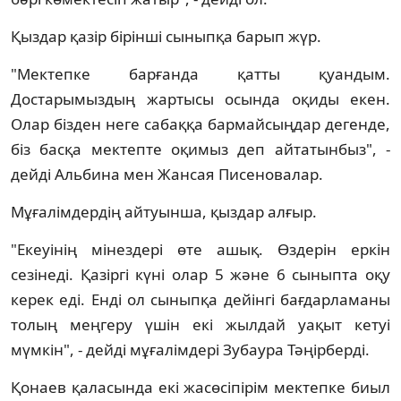
Қыздар қазір бірінші сыныпқа барып жүр.
"Мектепке барғанда қатты қуандым.
Достарымыздың жартысы осында оқиды екен.
Олар бізден неге сабаққа бармайсыңдар дегенде,
біз басқа мектепте оқимыз деп айтатынбыз", -
дейді Альбина мен Жансая Писеновалар.
Мұғалімдердің айтуынша, қыздар алғыр.
"Екеуінің мінездері өте ашық. Өздерін еркін
сезінеді. Қазіргі күні олар 5 және 6 сыныпта оқу
керек еді. Енді ол сыныпқа дейінгі бағдарламаны
толың меңгеру үшін екі жылдай уақыт кетуі
мүмкін", - дейді мұғалімдері Зубаура Тәңірберді.
Қонаев қаласында екі жасөсіпірім мектепке биыл