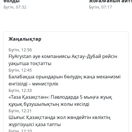
болды
жоғалғанын айт
Бүгін, 07:32
Бүгін, 07:17
Жаңалықтар
Бүгін, 12:56
FlyArystan әуе компаниясы Ақтау–Дубай рейсін
уақытша тоқтатты
Бүгін, 12:45
Балабақша орындарын бөлудің жаңа механизмі
енгізілді – министрлік
Бүгін, 12:33
«Таза Қазақстан»: Павлодарда 5 мыңға жуық
құқық бұзушылықтың жолы кесілді
Бүгін, 12:21
Шығыс Қазақстанда жол жөндейтін көліктің
жүргізушісі қаза тапты
Бүгін, 12:10