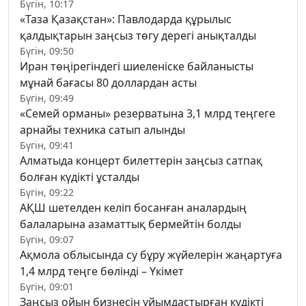
Бүгін, 10:17
«Таза Қазақстан»: Павлодарда құрылыс
қалдықтарын заңсыз төгу дерегі анықталды
Бүгін, 09:50
Иран төңірегіндегі шиеленіске байланысты
мұнай бағасы 80 доллардан асты
Бүгін, 09:49
«Семей орманы» резерватына 3,1 млрд теңгеге
арнайы техника сатып алынды
Бүгін, 09:41
Алматыда концерт билеттерін заңсыз сатпақ
болған күдікті ұсталды
Бүгін, 09:22
АҚШ шетелден келіп босанған аналардың
балаларына азаматтық бермейтін болды
Бүгін, 09:07
Ақмола облысында су бұру жүйелерін жаңартуға
1,4 млрд теңге бөлінді – Үкімет
Бүгін, 09:01
Заңсыз ойын бизнесін ұйымдастырған күдікті