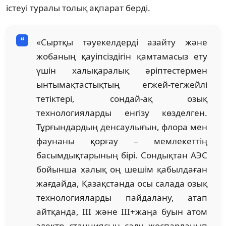
істеуі туралы толық ақпарат берді.
«Сыртқы тәуекелдерді азайту және
жобаның қауіпсіздігін қамтамасыз ету
үшін халықаралық әріптестермен
ынтымақтастықтың егжей-тегжейлі
тетіктері, сондай-ақ озық
технологияларды енгізу көзделген.
Тұрғындардың денсаулығын, флора мен
фаунаны қорғау – мемлекеттің
басымдықтарының бірі. Сондықтан АЭС
бойынша халық оң шешім қабылдаған
жағдайда, Қазақстанда осы салада озық
технологияларды пайдалану, атап
айтқанда, III және III+жаңа буын атом
электр станциясын салу жоспарланып