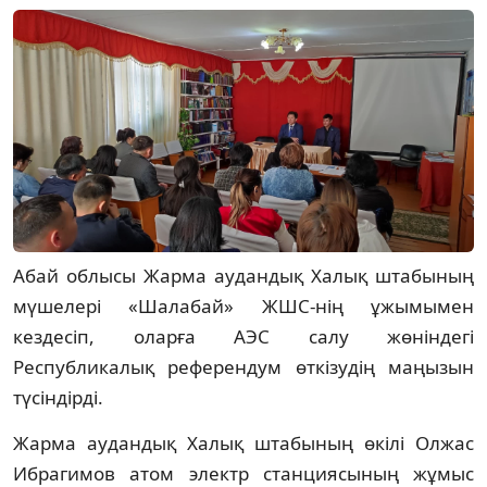
Абай облысы Жарма аудандық Халық штабының
мүшелері «Шалабай» ЖШС-нің ұжымымен
кездесіп, оларға АЭС салу жөніндегі
Республикалық референдум өткізудің маңызын
түсіндірді.
Жарма аудандық Халық штабының өкілі Олжас
Ибрагимов атом электр станциясының жұмыс