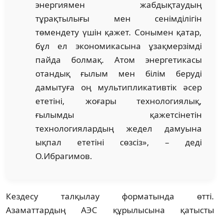
энергиямен жабдықтаудың
тұрақтылығы мен сенімділігін
төмендету үшін қажет. Сонымен қатар,
бұл ел экономикасына ұзақмерзімді
пайда болмақ. Атом энергетикасы
отандық ғылым мен білім беруді
дамытуға оң мультипликативтік әсер
ететіні, жоғары технологиялық,
ғылымды қажетсінетін
технологиялардың жедел дамуына
ықпал ететіні сөзсіз», – деді
О.Ибрагимов.
Кездесу талқылау форматында өтті.
Азаматтардың АЭС құрылысына қатысты