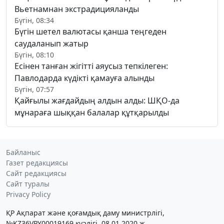
Вьетнамнан экстрадицияланды
Бүгін, 08:34
Бүгін шетел валютасы қанша теңгеден
саудаланып жатыр
Бүгін, 08:10
Есінен танған жігітті аяусыз тепкілеген:
Павлодарда күдікті қамауға алынды
Бүгін, 07:57
Қайғылы жағдайдың алдын алды: ШҚО-да
мұнараға шыққан балалар құтқарылды
Байланыс
Газет редакциясы
Сайт редакциясы
Сайт туралы
Privacy Policy
ҚР Ақпарат және қоғамдық даму министрлігі,
№KZ36VPY00019169 куәлігі, 08.01.2020 ж.