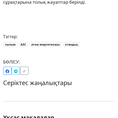
сұрақтарына толық жауаптар берілді.
Тэгтер:
ғылым
АЭС
атом энергетикасы
отандық
БӨЛІСУ:
Серіктес жаңалықтары
Ұқсас мақалалар