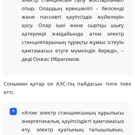
отыр. Олардың ерекшелігі – белсенді
және пассивті қауіпсіздік жүйелерін
қосу. Олар ішкі және сыртқы шығу
қатерлері жағдайында атом электр
станцияларының тұрақты жұмыс істеуін
қамтамасыз етуге мүмкіндік береді», –
деді Олжас Ибрагимов.
Сонымен қатар ол АЭС-тің пайдасын тілге тиек
етті.
«Атом электр станциясының құрылысы
энергетикалық қауіпсіздікті қамтамасыз
ету, электр қуатының тапшылығын,