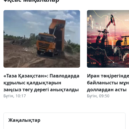
«Таза Қазақстан»: Павлодарда
Иран төңірегінде
құрылыс қалдықтарын
байланысты мұн
заңсыз төгу дерегі анықталды
доллардан асты
Бүгін, 10:17
Бүгін, 09:50
Жаңалықтар