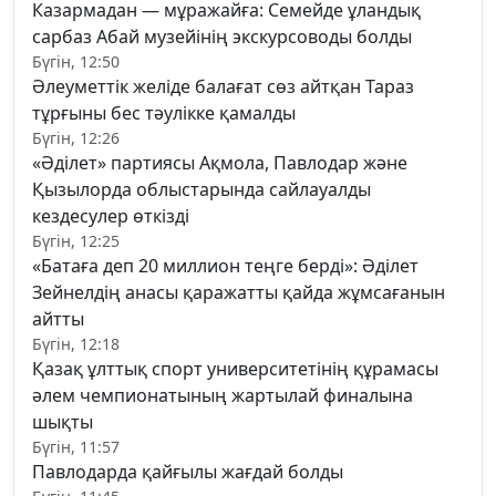
Казармадан — мұражайға: Семейде ұландық
сарбаз Абай музейінің экскурсоводы болды
Бүгін, 12:50
Әлеуметтік желіде балағат сөз айтқан Тараз
тұрғыны бес тәулікке қамалды
Бүгін, 12:26
«Әділет» партиясы Ақмола, Павлодар және
Қызылорда облыстарында сайлауалды
кездесулер өткізді
Бүгін, 12:25
«Батаға деп 20 миллион теңге берді»: Әділет
Зейнелдің анасы қаражатты қайда жұмсағанын
айтты
Бүгін, 12:18
Қазақ ұлттық спорт университетінің құрамасы
әлем чемпионатының жартылай финалына
шықты
Бүгін, 11:57
Павлодарда қайғылы жағдай болды