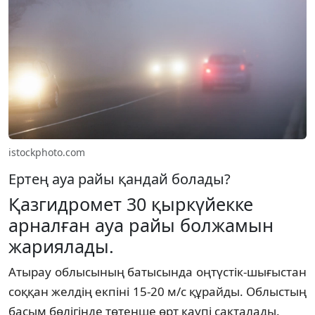
istockphoto.com
Ертең ауа райы қандай болады?
Қазгидромет 30 қыркүйекке
арналған ауа райы болжамын
жариялады.
Атырау облысының батысында оңтүстік-шығыстан
соққан желдің екпіні 15-20 м/с құрайды. Облыстың
басым бөлігінде төтенше өрт қаупі сақталады.