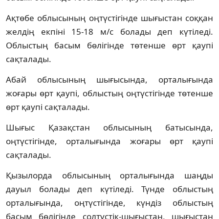
Ақтөбе облысының оңтүстігінде шығыстан соққан
желдің екпіні 15-18 м/с болады деп күтіледі.
Облыстың басым бөлігінде төтенше өрт қаупі
сақталады.
Абай облысының шығысында, орталығында
жоғары өрт қаупі, облыстың оңтүстігінде төтенше
өрт қаупі сақталады.
Шығыс Қазақстан облысының батысында,
оңтүстігінде, орталығында жоғары өрт қаупі
сақталады.
Қызылорда облысының орталығында шаңды
дауыл болады деп күтіледі. Түнде облыстың
орталығында, оңтүстігінде, күндіз облыстың
басым бөлігінде солтүстік-шығыстан, шығыстан