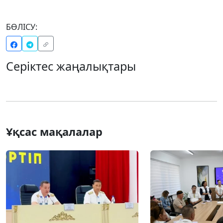
БӨЛІСУ:
Серіктес жаңалықтары
Ұқсас мақалалар