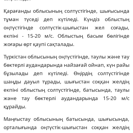
Қарағанды облысының солтүстігінде, шығысында
тұман түседі деп күтіледі. Күндіз облыстың
оңтүстігінде солтүстік-шығыстан жел соғады,
екпіні - 15-20 м/с. Облыстың басым бөлігінде
жоғары өрт қаупі сақталады.
Түркістан облысының оңтүстігінде, таулы және тау
бөктерлі аудандарында найзағай ойнап, күн райы
бұзылады деп күтіледі. Өңірдің солтүстігінде
шаңды дауыл тұрады, шығыстан соққан желдің
екпіні облыстың солтүстігінде, батысында, таулы
және тау бөктерлі аудандарында 15-20 м/с
құрайды.
Маңғыстау облысының батысында, шығысында,
орталығында оңтүстік-шығыстан соққан желдің