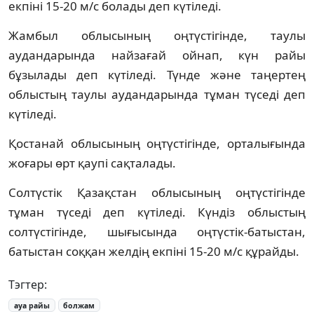
екпіні 15-20 м/с болады деп күтіледі.
Жамбыл облысының оңтүстігінде, таулы
аудандарында найзағай ойнап, күн райы
бұзылады деп күтіледі. Түнде және таңертең
облыстың таулы аудандарында тұман түседі деп
күтіледі.
Қостанай облысының оңтүстігінде, орталығында
жоғары өрт қаупі сақталады.
Солтүстік Қазақстан облысының оңтүстігінде
тұман түседі деп күтіледі. Күндіз облыстың
солтүстігінде, шығысында оңтүстік-батыстан,
батыстан соққан желдің екпіні 15-20 м/с құрайды.
Тэгтер:
ауа райы
болжам