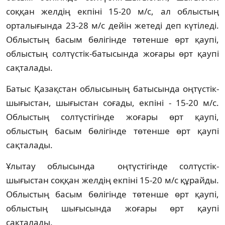
соққан желдің екпіні 15-20 м/с, ал облыстың
орталығында 23-28 м/с дейін жетеді деп күтіледі.
Облыстың басым бөлігінде төтенше өрт қаупі,
облыстың солтүстік-батысында жоғары өрт қаупі
сақталады.
Батыс Қазақстан облысының батысында оңтүстік-
шығыстан, шығыстан соғады, екпіні - 15-20 м/с.
Облыстың солтүстігінде жоғары өрт қаупі,
облыстың басым бөлігінде төтенше өрт қаупі
сақталады.
Ұлытау облысында оңтүстігінде солтүстік-
шығыстан соққан желдің екпіні 15-20 м/с құрайды.
Облыстың басым бөлігінде төтенше өрт қаупі,
облыстың шығысында жоғары өрт қаупі
сақталады.