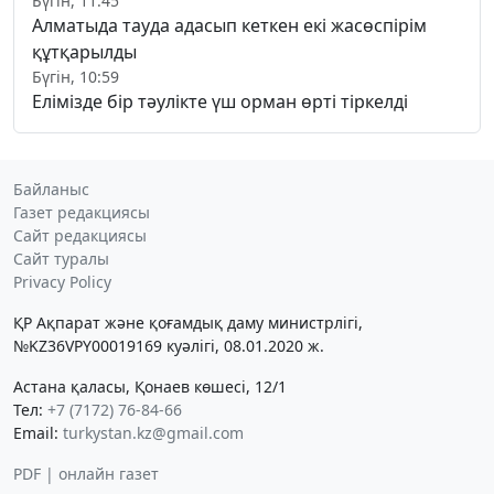
Бүгін, 11:45
Алматыда тауда адасып кеткен екі жасөспірім
құтқарылды
Бүгін, 10:59
Елімізде бір тәулікте үш орман өрті тіркелді
Байланыс
Газет редакциясы
Сайт редакциясы
Сайт туралы
Privacy Policy
ҚР Ақпарат және қоғамдық даму министрлігі,
№KZ36VPY00019169 куәлігі, 08.01.2020 ж.
Астана қаласы, Қонаев көшесі, 12/1
Тел:
+7 (7172) 76-84-66
Email:
turkystan.kz@gmail.com
PDF | онлайн газет