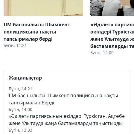
ІІМ басшылығы Шымкент
«Әділет» парти
полициясына нақты
өкілдері Түркіста
тапсырмалар берді
және Ұлытауда 
Бүгін, 14:21
бастамаларды 
Бүгін, 14:00
Жаңалықтар
Бүгін, 14:21
ІІМ басшылығы Шымкент полициясына нақты
тапсырмалар берді
Бүгін, 14:00
«Әділет» партиясының өкілдері Түркістан, Ақтөбе
және Ұлытауда жаңа бастамаларды таныстырды
Бүгін, 13:33