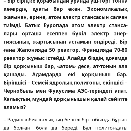
– Бір сіріңке қорабындай уранда үш-төрт тонна
көмірдің қуаты бар екен. Экон­омикалық
жағынан, әрине, атом электр стансасын салған
тиімді. Батыс Еуропада атом электр стан­са­
лары орташа есеппен бүкіл электр энер­
гиясының жартысынан астамын өндіреді. Бір
ғана Жапонияда 50 реак­тор, Францияда 70-80
реактор жұмыс істейді. Алайда біздің қоғамда
бір қор­қыныш бар, «атом» десе, ат-тонын ала
қаша­ды. Адамдарда екі қорқыныш бар.
Біріншісі – Семей ядролық поли­го­ны, екіншісі –
Чернобыль мен Фукусима АЭС-теріндегі апат.
Халық­тың мұндай қорқыны­шын қалай сейілте
аламыз?
– Радиофобия халықтың белгілі бір тобында бұрын
да болған, бола да береді. Бұл полигондағы