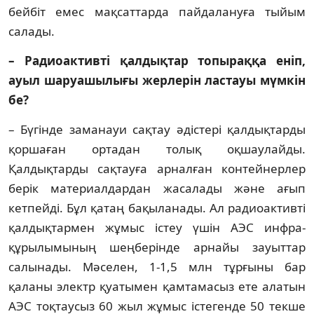
бейбіт емес мақ­саттарда пайдалануға тыйым
салады.
– Радиоактивті қалдықтар топыр­аққа еніп,
ауыл шаруашылығы жер­лер­ін ластауы мүмкін
бе?
– Бүгінде заманауи сақтау әдістері қалдықтарды
қоршаған ортадан толық оқшаулайды.
Қалдықтарды сақтауға арналған контейнерлер
берік материал­дардан жасалады және ағып
кетпейді. Бұл қатаң бақыланады. Ал радиоактивті
қал­дықтармен жұмыс істеу үшін АЭС инфра­
құрылымының шеңберінде арнайы зауыт­тар
салынады. Мәселен, 1-1,5 млн тұрғыны бар
қаланы электр қуатымен қамтамасыз ете алатын
АЭС тоқтаусыз 60 жыл жұмыс істегенде 50 текше