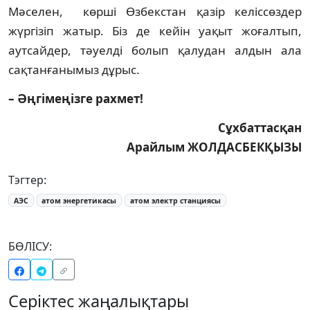
Мәселен, көрші Өзбекстан қазір келіссөздер
жүргізіп жатыр. Біз де кейін уақыт жоғалтып,
аутсайдер, тәуелді болып қалудан алдын ала
сақтанғанымыз дұрыс.
– Әңгімеңізге рахмет!
Сұхбаттасқан
Арайлым ЖОЛДАСБЕКҚЫЗЫ
Тэгтер:
АЭС
атом энергетикасы
атом электр станциясы
БӨЛІСУ:
Серіктес жаңалықтары