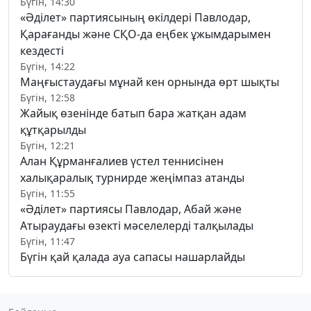
Бүгін, 14:30
«Әділет» партиясының өкілдері Павлодар,
Қарағанды және СҚО-да еңбек ұжымдарымен
кездесті
Бүгін, 14:22
Маңғыстаудағы мұнай кен орнында өрт шықты
Бүгін, 12:58
Жайық өзенінде батып бара жатқан адам
құтқарылды
Бүгін, 12:21
Алан Құрманғалиев үстел теннисінен
халықаралық турнирде жеңімпаз атанды
Бүгін, 11:55
«Әділет» партиясы Павлодар, Абай және
Атыраудағы өзекті мәселелерді талқылады
Бүгін, 11:47
Бүгін қай қалада ауа сапасы нашарлайды