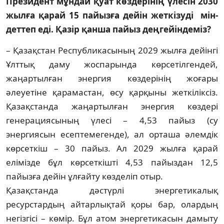
Президент мұндай қуат көздерінің үлесін 2030
жылға қарай 15 пайызға дейін жеткізуді мін­
деттеп еді. Қазір қанша пайыз дең­гейіндеміз?
– Қазақстан Республикасының 2029 жылға дейінгі
Ұлттық даму жоспарында көрсетілгендей,
жаңартылған энергия көздерінің жоғары
әлеуетіне қарамастан, өсу қарқыны жеткіліксіз.
Қазақстанда жаңартылған энергия көздері
генерация­сының үлесі – 4,53 пайыз (су
энергиясын есептемегенде), ал орташа әлемдік
көр­сеткіш – 30 пайыз. Ал 2029 жылға қарай
елімізде бұл көрсеткішті 4,53 пайыздан 12,5
пайызға дейін ұлғайту көзделіп отыр.
Қазақстанда дәстүрлі энергетикалық
ресурстардың айтарлықтай қоры бар, олардың
негізгісі – көмір. Бұл атом энер­гетикасын дамыту