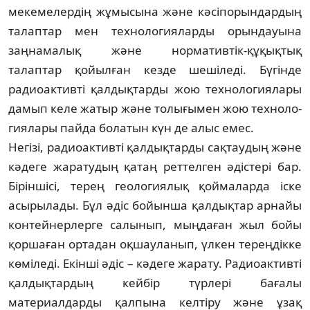
мекемелердің жұмысына және кәсіпорындардың
талаптар мен техно­логияларды орын­дауына
заңнамалық және нор­мативтік-құқықтық
талаптар қойылған кезде шешіледі. Бүгінде
радиоактивті қалдық­тарды жою технологиялары
дамып келе жатыр және толығымен жою техноло­
гиялары пайда болатын күн де алыс емес.
Негізі, радиоактивті қалдықтарды сақтаудың және
кәдеге жаратудың қатаң реттелген әдістері бар.
Біріншісі, терең геологиялық қоймаларда іске
асырылады. Бұл әдіс бойынша қалдықтар арнайы
контейнерлерге салынып, мыңдаған жыл бойы
қоршаған ортадан оқшауланып, үлкен тереңдікке
көміледі. Екінші әдіс – кәдеге жарату. Ра­диоактивті
қалдық­тардың кейбір түрлері бағалы
материалдарды қалпына келтіру және ұзақ