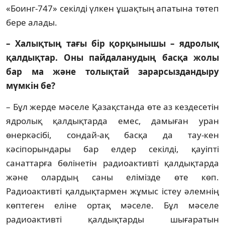
«Боинг-747» секілді үлкен ұшақтың апатына төтеп
бере алады.
– Халықтың тағы бір қорқынышы – ядролық
қалдықтар. Оны пайда­ланудың басқа жолы
бар ма және тол­ық­тай зарар­сыздандыру
мүмкін бе?
– Бұл жерде мәселе Қазақстанда өте аз кездесетін
ядролық қалдықтарда емес, дамыған уран
өнеркәсібі, сондай-ақ басқа да тау-кен
кәсіпорындары бар елдер секілді, қауіпті
санаттарға бөлінетін радиоак­тивті қалдықтарда
және олардың саны елімізде өте көп.
Радиоактивті қал­дықтармен жұмыс істеу әлемнің
көп­теген еліне ортақ мәселе. Бұл мәселе
радиоактивті қалдықтарды шығаратын