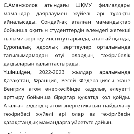
С.Аманжолов атындағы ШҚМУ филиал­дары
мамандар даярлаумен жүйелі әрі тұрақты
айналысады. Сондай-ақ аталған мамандықтар
бойынша оқитын студент­тердің әлемдегі жетекші
ғылыми-зерттеу институттарында, атап айтқанда,
Еуропа­лық ядролық зерттеулер орталығында
тағылымдамадан өтуі олардың тәжірибелік
дағдыларын қалыптастырады.
Үшіншіден, 2022-2023 жылдар аралы­ғында
Қазақстан, Франция, Ресей Федер­ация­сы және
Венгрия атом өнеркәсібінде кадрлық әлеуетті
арттыру бойынша бір­қатар құжатқа қол қойды.
Аталған елдердің атом энергетикасын пайдалану
тәжірибесі жүйелі әрі олар өз тәжірибесін
қазақстан­дық мамандарға үйретуге дайын.