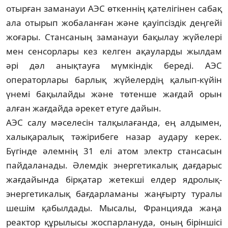
отырған заманауи АЭС өткеннің қателігінен сабақ
ала отырып жобаланған және қауіпсіздік деңгейі
жоғары. Стансаның заманауи бақылау жүйелері
мен сенсорлары кез кел­ген ақауларды жылдам
әрі дәл анықтауға мүмкіндік береді. АЭС
операторлары бар­лық жүйелердің қалып-күйін
үнемі бақы­лайды және төтенше жағдай орын
алған жағдайда әрекет етуге дайын.
АЭС салу мәселесін талқылағанда, ең алдымен,
халықаралық тәжірибеге назар аудару керек.
Бүгінде әлемнің 31 елі атом электр стансасын
пайдаланады. Әлемдік энергетикалық дағдарыс
жағдайында бірқатар жетекші елдер ядролық-
энер­гетикалық бағдарламаны жаңғырту туралы
шешім қабылдады. Мысалы, Францияда жаңа
реактор құрылысы жоспарлануда, оның біріншісі