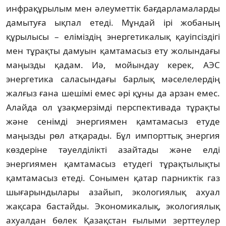
инфра­құрылым мен әлеуметтік бағдарламаларды
дамытуға ықпал етеді. Мұндай ірі жобаның
құрылысы – еліміздің энергетикалық қауіп­сіздігі
мен тұрақты дамуын қамта­масыз ету жолындағы
маңызды қадам. Иә, мойындау керек, АЭС
энергетика саласын­дағы барлық мәселелердің
жалғыз ғана шешімі емес әрі құны да арзан емес.
Алайда ол ұзақмерзімді перспективада тұрақты
және сенімді энергиямен қамтамасыз етуде
маңызды рөл атқарады. Бұл импорттық энергия
көздеріне тәуелділікті азайтады және елді
энергиямен қамтамасыз етудегі тұрақтылықты
қамтамасыз етеді. Сонымен қатар парниктік газ
шығарындылары азайып, экологиялық ахуал
жақсара бастайды. Экономикалық, экологиялық
ахуалдан бөлек Қазақстан ғылыми зерт­теулер