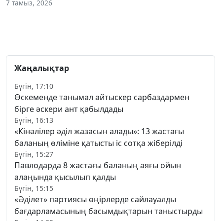
7 тамыз, 2026
Жаңалықтар
Бүгін, 17:10
Өскеменде танымал айтыскер сарбаздармен
бірге әскери ант қабылдады
Бүгін, 16:13
«Кінәлілер әділ жазасын алады»: 13 жастағы
баланың өліміне қатысты іс сотқа жіберілді
Бүгін, 15:27
Павлодарда 8 жастағы баланың аяғы ойын
алаңында қысылып қалды
Бүгін, 15:15
«Әділет» партиясы өңірлерде сайлауалды
бағдарламасының басымдықтарын таныстырды