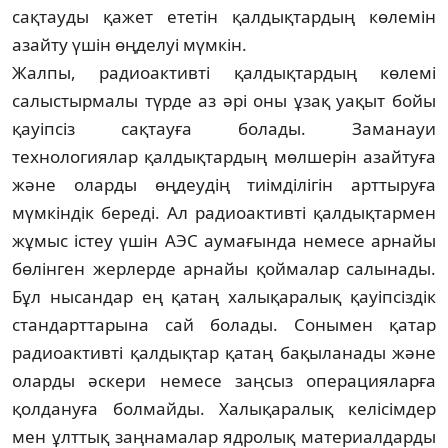
сақтауды қажет ететін қалдық­тардың көлемін
азайту үшін өңделуі мүм­кін.
Жалпы, радиоактивті қалдықтардың көлемі
салыстырмалы түрде аз әрі оны ұзақ уақыт бойы
қауіпсіз сақтауға болады. Заманауи
технологиялар қалдықтардың мөлшерін азайтуға
және оларды өңдеудің тиімділігін арттыруға
мүмкіндік береді. Ал радиоактивті қалдықтармен
жұмыс істеу үшін АЭС аумағында немесе арнайы
бөлінген жерлерде арнайы қоймалар салы­нады.
Бұл нысандар ең қатаң халықаралық қауіпсіздік
стандарттарына сай болады. Сонымен қатар
радиоактивті қалдықтар қатаң бақыланады және
оларды әскери немесе заңсыз операцияларға
қолдануға болмайды. Халықаралық келісімдер
мен ұлттық заңнамалар ядро­лық материал­дарды