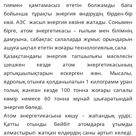
гиямен қамтамасыз ететін болжамды баға
бойынша тұрақты энергия өндірудің бірден-бір
көзі. АЭС жасыл энергия көзіне жатады. Сонымен
бірге, атом энергетикасы – ғылым мен білімнің
дамуына, сабақтас салаларда жұмыс орындарын
ашуға ықпал ететін жоғары технологиялық сала.
Қазақстандағы энергия тапшылығы мәселесін
шешкен кезде атом энергети­касының
артықшылықтарын ескерген жөн. Мысалы,
ядролық отынға қолданылатын 1 килограмм уран
толық жанған кезде 100 тонна жоғары сапалы
көмір немесе 60 тонна мұнай шығаратындай
энергия бөледі.
Атом энергетикасына көшу – жаһандық үрдіс.
Қатты отынды бейбіт атомдарға ұтымды
алмастырып жатқан елдердің саны артып келеді.