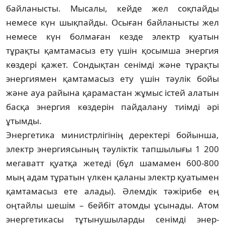
байланысты. Мысалы, кейде жел соқпайды
немесе күн шықпайды. Осыған байланысты жел
немесе күн бол­маған кезде электр қуатын
тұрақты қам­тамасыз ету үшін қосымша энергия
көздері қажет. Сондықтан сенімді және тұрақты
энергиямен қамтамасыз ету үшін тәулік бойы
және ауа райына қарамастан жұмыс істей алатын
басқа энергия көздерін пай­далану тиімді әрі
ұтымды.
Энергетика министрлігінің деректері бойынша,
электр энергиясының тәуліктік тапшылығы 1 200
мегаватт қуатқа жетеді (бұл шамамен 600-800
мың адам тұратын үлкен қаланы электр қуатымен
қамтамасыз ете алады). Әлемдік тәжірибе ең
оңтайлы шешім – бейбіт атомды ұсынады. Атом
энергетикасы тұтынушыларды сенімді энер­