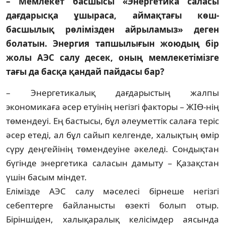
– Мемлекет басшысы «Энергетика сала­сы
дағдарысқа ұшыраса, аймақ­тағы көш­
басшылық рөлімізден айры­ла­мыз» деген
болатын. Энергия тап­шы­лығын жоюдың бір
жолы АЭС салу десек, оның мемлекеті­мізге
тағы да бас­қа қандай пайдасы бар?
– Энергетикалық дағдарыстың жалпы
экономикаға әсер етуінің негізгі факторы – ЖІӨ-нің
төмендеуі. Ең бастысы, бұл әлеуметтік салаға теріс
әсер етеді, ал бұл сайып келгенде, халықтың өмір
сүру деңгейінің төмендеуіне әкеледі. Сондықтан
бүгінде энергетика саласын дамыту – Қазақстан
үшін басым міндет.
Елімізде АЭС салу мәселесі бірнеше негізгі
себептерге байланысты өзекті болып отыр.
Біріншіден, халықаралық келісімдер аясында