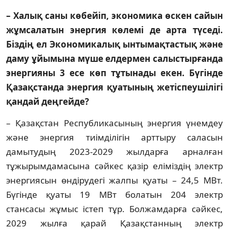
– Халық саны көбейіп, экономика өс­кен сайын
жұмсалатын энергия көлемі де арта түседі.
Біздің ел Эконо­микалық ынты­мақтастық және
даму ұйымына мүше ел­дер­мен салыстыр­ғанда
энергияны 3 есе көп тұтынады екен. Бүгінде
Қазақстанда энер­гия қу­аты­ның жетіспеушілігі
қандай дең­гейде?
– Қазақстан Республикасының энергия үнемдеу
және энергия тиімділігін арттыру саласын
дамытудың 2023-2029 жылдарға арналған
тұжырымдамасына сәйкес қазір еліміздің электр
энергиясын өндірудегі жалпы қуаты – 24,5 МВт.
Бүгінде қуаты 19 МВт болатын 204 электр
стансасы жұмыс істеп тұр. Болжамдарға сәйкес,
2029 жылға қарай Қазақстанның электр