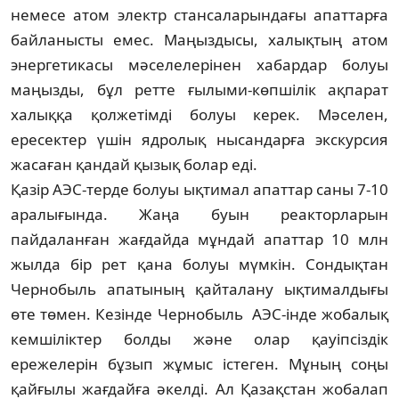
немесе атом электр стан­саларындағы апаттарға
байланысты емес. Маңыздысы, халықтың атом
энергетикасы мәселелерінен хабардар болуы
маңызды, бұл ретте ғылыми-көпшілік ақпарат
халыққа қолжетімді болуы керек. Мәселен,
ересектер үшін ядролық нысандарға экскурсия
жасаған қандай қызық болар еді.
Қазір АЭС-терде болуы ықтимал апат­тар саны 7-10
аралығында. Жаңа буын реакторларын
пайдаланған жағдайда мұн­дай апаттар 10 млн
жылда бір рет қана болуы мүмкін. Сондықтан
Чернобыль апаты­ның қайталану ықтималдығы
өте төмен. Кезінде Чернобыль АЭС-інде жобалық
кемшіліктер болды және олар қауіпсіздік
ережелерін бұзып жұмыс істеген. Мұның соңы
қайғылы жағдайға әкелді. Ал Қазақстан жобалап