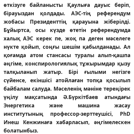
өткізуге бай­ланысты Қаулыға дауыс беріп,
бірауыздан қолдады. АЭС-тің референдум
жобасы Президенттің қарауына жіберілді.
Бұйыртса, осы күзде өтетін референдумда
халық АЭС керек пе, жоқ па деген мәселеге
нүкте қойып, соңғы шешім қабылданады. Ал
қоғамда атом стансасы туралы алып-қашпа
әңгіме, конспирологиялық тұжырымдар қызу
талқыланып жатыр. Бірі ғылыми негізге
сүйенсе, екіншісі атойлаған топқа қосылып
байбалам салуда. Мәселенің мәніне тереңірек
үңілу мақсатында Ә.Бүркітбаев атындағы
Энергетика және машина жасау
институтының профессор-зерттеушісі, PhD
Инеш Кенжинаға хабарласып, әңгімелескен
болатынбыз.