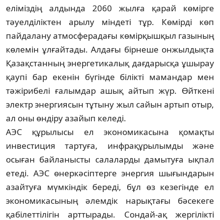
еліміздің алдында 2060 жылға қарай көмірге
тәуелділіктен арылу міндеті тұр. Көмірді көп
пайдалану атмосферадағы көмірқышқыл газының
көлемін ұлғайтады. Алдағы бірнеше онжылдықта
Қазақстан­ның энергетикалық дағдарысқа ұшырау
қаупі бар екенін бүгінде білікті мамандар мен
тәжірибелі ғалымдар ашық айтып жүр. Өйткені
электр энергиясын тұтыну жыл сайын артып отыр,
ал оны өндіру азайып келеді.
АЭС құрылысы ел экономикасына қомақты
инвестиция тартуға, инфрақұрыл­ымды және
осыған байланысты салаларды дамытуға ықпал
етеді. АЭС өнеркәсіптерге энергия шығындарын
азайтуға мүмкіндік береді, бұл өз кезегінде ел
экономикасының әлемдік нарықтағы бәсекеге
қабілеттілігін арттырады. Сондай-ақ жергілікті