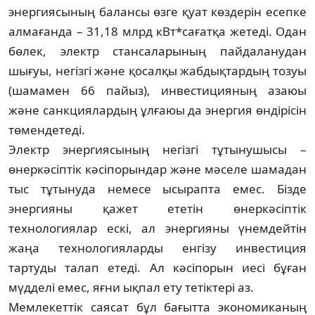
энергиясының балансы өзге қуат көздерін есепке
алма­ғанда – 31,18 млрд кВт*сағатқа жетеді. Одан
бөлек, электр стансаларының пай­да­ланудан
шығуы, негізгі және қосалқы жаб­дық­тардың тозуы
(шамамен 66 пайыз), инвестицияның азаюы
және санкция­лардың ұлғаюы да энергия өндірісін
төмен­детеді.
Электр энергиясының негізгі тұтыну­шысы –
өнеркәсіптік кәсіпорындар және мәселе шамадан
тыс тұтынуда немесе ысы­р­ап­та емес. Бізде
энергияны қажет ететін өнеркәсіптік
технологиялар ескі, ал энер­гия­ны үнемдейтін
жаңа технологияларды енгізу инвестиция
тартуды талап етеді. Ал кәсіпорын иесі бұған
мүдделі емес, яғни ықпал ету тетіктері аз.
Мемлекеттік саясат бұл бағытта эконо­миканың