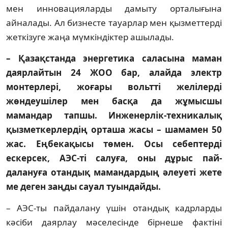
мен инновацияларды дамыту орта­лы­ғына
айналады. Ал бизнесте тауарлар мен қызметтерді
жеткізуге жаңа мүмкін­діктер ашылады.
– Қазақстанда энергетика саласына маман
даярлайтын 24 ЖОО бар, алайда электр
монтерлері, жоғары вольтті желі­лерді
жөндеушілер мен басқа да жұмысшы
мамандар тапшы. Инже­нерлік-техникалық
қызметкер­лердің орташа жасы – шамамен 50
жас. Еңбек­ақысы төмен. Осы себептерді
ескерсек, АЭС-ті салуға, оны дұрыс пай­
далануға отандық мамандардың әлеуеті жете
ме деген заңды сауал туындайды.
– АЭС-ты пайдалану үшін отандық кадр­ларды
кәсіби даярлау мәселесінде бірнеше фактіні