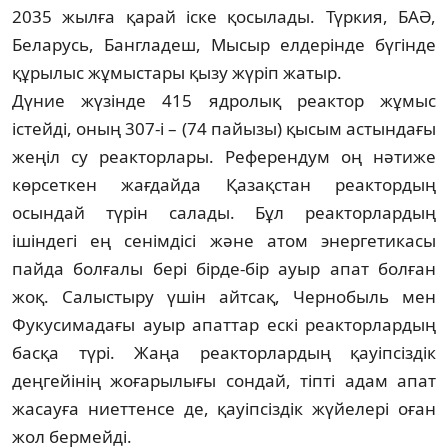
2035 жылға қарай іске қосылады. Түркия, БАӘ,
Беларусь, Бангладеш, Мысыр елдерінде бүгінде
құрылыс жұмыстары қызу жүріп жатыр.
Дүние жүзінде 415 ядролық реактор жұмыс
істейді, оның 307-і – (74 пайызы) қысым астындағы
жеңіл су реакторлары. Референдум оң нәтиже
көрсеткен жағдайда Қазақстан реактордың
осындай түрін салады. Бұл реакторлардың
ішіндегі ең сенімдісі және атом энергетикасы
пайда болғалы бері бірде-бір ауыр апат болған
жоқ. Салыстыру үшін айтсақ, Чернобыль мен
Фукусимадағы ауыр апаттар ескі реакторлардың
басқа түрі. Жаңа реактор­лардың қауіпсіздік
деңгейінің жоғарылығы сондай, тіпті адам апат
жасауға ниеттенсе де, қауіпсіздік жүйелері оған
жол бермейді.