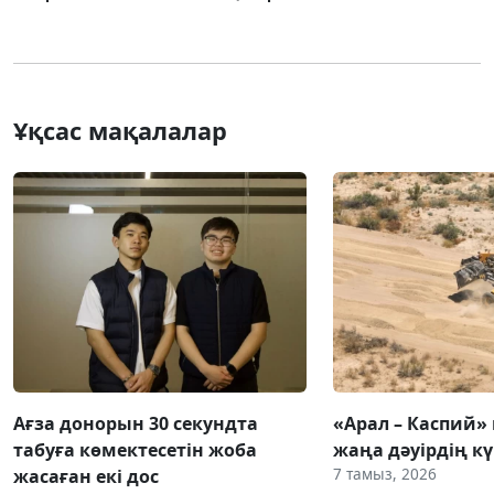
Ұқсас мақалалар
Ағза донорын 30 секундта
«Арал – Каспий» 
табуға көмектесетін жоба
жаңа дәуірдің 
7 тамыз, 2026
жасаған екі дос