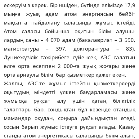
ескеруіміз керек. Бір­іншіден, бүгінде елімізде 17,9
мыңға жуық адам атом энергиясын бейбіт
мақсатта пайдалану саласында жұмыс істейді.
Атом саласы бойынша оқитын білім алушы­
лардың саны – 4 070 адам (бакалавриат – 3 590,
магистратура – 397, докторантура – 83).
Дүниежүзілік тәжірибеге сүйенсек, АЭС салатын
елге орта есеппен 2 000-ға жуық жоғары және
орта арнаулы білімі бар қызметкер қажет екен.
Жалпы, АЭС-те жұмыс істейтін қыз­меткерлерді
оқытудың міндетті үлкен бағ­дарламасы және
жұмысқа рұқсат алу үшін қатаң біліктілік
талаптары бар, сон­дықтан бұл кезеңде отандық
мамандар оқудан, соңыра дайындықтан өтеді,
сосын барып жұмыс істеуге рұқсат алады. Қазақ­
станда атом энергетикасы саласында білім алып,