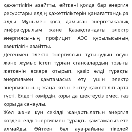
қажеттілігін азайтты, өйткені қолда бар энергия
ресурстары елдің қажеттіліктерін қанағаттандыра
алды. Мұнымен қоса, дамыған энергет­и­калық
инфрақұрылым және Қазақстандағы электр
энергиясының профициті АЭС құрылысының
өзектілігін азайтты.
Дегенмен электр энергиясын тұтыну­дың өсуін
және жұмыс істеп тұрған стан­салардың тозығы
жеткенін ескере отырып, қазір елді тұрақты
энергиямен қамтамасыз ету үшін электр
энергиясының жаңа көзін енгізу қажеттілігі арта
түсті. Елдегі көмірдің қоры да шектеусіз емес, газ
қоры да санаулы.
Жел және күн секілді жаңартылатын энергия
көздері елді энергиямен тұрақты қамтамасыз ете
алмайды. Өйткені бұл ауа-райына тікелей