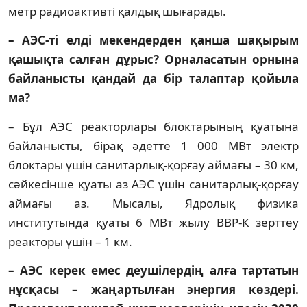
метр радиоактивті қалдық шығарады.
– АЭС-ті елді мекендерден қанша шақырым
қашықта салған дұрыс? Орна­ласатын орнына
байланысты қандай да бір талаптар қойыла
ма?
– Бұл АЭС реакторлары блоктарының қуатына
байланысты, бірақ әдетте 1 000 МВт электр
блоктары үшін санитарлық-қорғау аймағы – 30 км,
сәйкесінше қуаты аз АЭС үшін санитарлық-қорғау
аймағы аз. Мысалы, Ядролық физика
институтында қуаты 6 МВт жылу ВВР-К зерттеу
реакторы үшін – 1 км.
– АЭС керек емес деушілердің алға тар­татын
нұсқасы – жаңартылған энер­гия көздері.