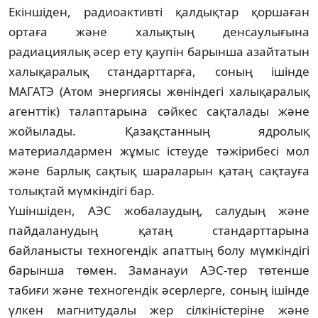
Екіншіден, радиоактивті қалдықтар қоршаған
ортаға және халықтың денсау­лығына
радиациялық әсер ету қаупін барын­ша азайтатын
халықаралық стан­дарттарға, соның ішінде
МАГАТЭ (Атом энер­гиясы жөніндегі халықаралық
агент­тік) талаптарына сәйкес сақталады және
жойы­лады. Қазақстанның ядролық
материалдармен жұмыс істеуде тәжірибесі мол
және барлық сақтық шараларын қатаң сақтауға
толықтай мүмкіндігі бар.
Үшіншіден, АЭС жобалаудың, салудың және
пайдаланудың қатаң стандарттарына
байланысты техногендік апаттың болу мүмкіндігі
барынша төмен. Заманауи АЭС-тер төтенше
табиғи және техногендік әсерлерге, соның ішінде
үлкен магнитудалы жер сілкіністеріне және