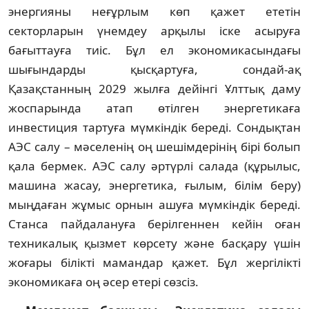
энергияны неғұрлым көп қажет ететін
секторларын үнемдеу арқылы іске асыруға
бағыттауға тиіс. Бұл ел экономи­касындағы
шығындарды қысқартуға, сондай-ақ
Қазақстанның 2029 жылға дейінгі Ұлттық даму
жоспарында атап өтілген энергетикаға
инвестиция тартуға мүмкіндік береді. Сондықтан
АЭС салу – мәселенің оң шешімдерінің бірі болып
қала бермек. АЭС салу әртүрлі салада (құрылыс,
машина жасау, энергетика, ғылым, білім беру)
мыңдаған жұмыс орнын ашуға мүм­кіндік береді.
Станса пайдалануға беріл­геннен кейін оған
техникалық қызмет көрсету және басқару үшін
жоғары білікті мамандар қажет. Бұл жергілікті
экономи­каға оң әсер етері сөзсіз.