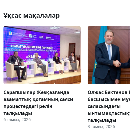
Ұқсас мақалалар
Сарапшылар Жезқазғанда
Олжас Бектенов 
азаматтық қоғамның саяси
басшысымен мұн
процестердегі рөлін
саласындағы
талқылады
ынтымақтастық
6 тамыз, 2026
талқылады
3 тамыз, 2026