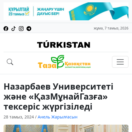
жұма, 7 тамыз, 2026
Назарбаев Университеті
және «ҚазМұнайГазға»
тексеріс жүргізіледі
28 тамыз, 2024
/
Анель Жарылғасын