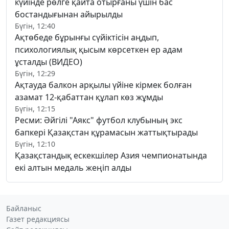
күйінде рөлге қайта отырғаны үшін бас
бостандығынан айырылды
Бүгін, 12:40
Ақтөбеде бұрынғы сүйіктісін аңдып,
психологиялық қысым көрсеткен ер адам
ұсталды (ВИДЕО)
Бүгін, 12:29
Ақтауда балкон арқылы үйіне кірмек болған
азамат 12-қабаттан құлап көз жұмды
Бүгін, 12:15
Ресми: Әйгілі "Аякс" футбол клубының экс
бапкері Қазақстан құрамасын жаттықтырады
Бүгін, 12:10
Қазақстандық ескекшілер Азия чемпионатында
екі алтын медаль жеңіп алды
Байланыс
Газет редакциясы