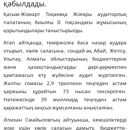
қабылдады.
Қасым-Жомарт Тоқаевқа Жоғары аудиторлық
палатаның биылғы II тоқсандағы жұмысының
қорытындылары таныстырылды.
Атап айтқанда, теміржолға баса назар аудара
отырып, көлік саласына, сондай-ақ Абай, Жетісу,
Ұлытау, Алматы облыстарының бюджеттеріне
және қазақстандықтарды дәрі-дәрмекпен
қамтамасыз ету жүйесіне аудит жүргізілген.
Жалпы сомасы 2,9 триллион теңгеден астам
қаржыны құрайтын 73 нысан тексерілген.
Нәтижесінде 39 миллиард теңгеден астам
қаражаттың заңсыз жұмсалғаны анықталған.
Әлихан Смайыловтың айтуынша, кемшіліктерді
жою үшін көлік саласын дамыту, бюджеттік-