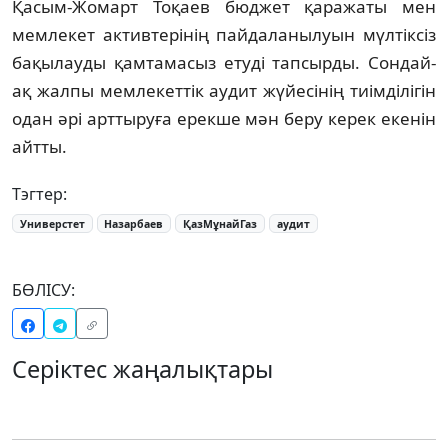
Қасым-Жомарт Тоқаев бюджет қаражаты мен
мемлекет активтерінің пайдаланылуын мүлтіксіз
бақылауды қамтамасыз етуді тапсырды. Сондай-
ақ жалпы мемлекеттік аудит жүйесінің тиімділігін
одан әрі арттыруға ерекше мән беру керек екенін
айтты.
Тэгтер:
Универстет
Назарбаев
ҚазМұнайГаз
аудит
БӨЛІСУ:
Серіктес жаңалықтары