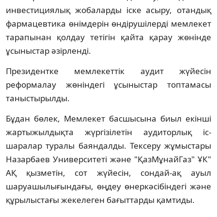
инвестициялық жобаларды іске асыру, отандық
фармацевтика өнімдерін өндірушілерді мемлекет
тарапынан қолдау тетігін қайта қарау жөнінде
ұсыныстар әзірленді.
Президентке мемлекеттік аудит жүйесін
реформалау жөніндегі ұсыныстар топтамасы
таныстырылды.
Бұдан бөлек, Мемлекет басшысына биыл екінші
жартыжылдықта жүргізілетін аудиторлық іс-
шаралар туралы баяндалды. Тексеру жұмыстары
Назарбаев Университеті және "ҚазМұнайГаз" ҰК"
АҚ қызметін, сот жүйесін, сондай-ақ ауыл
шаруашылығындағы, өңдеу өнеркәсібіндегі және
құрылыстағы жекелеген бағыттарды қамтиды.