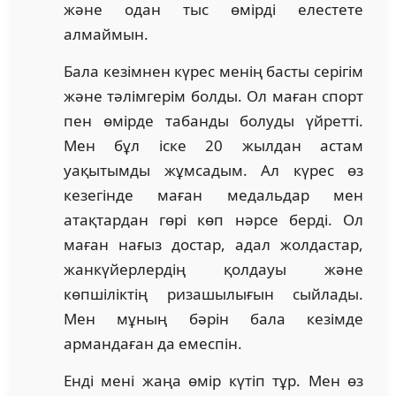
және одан тыс өмірді елестете
алмаймын.
Бала кезімнен күрес менің басты серігім
және тәлімгерім болды. Ол маған спорт
пен өмірде табанды болуды үйретті.
Мен бұл іске 20 жылдан астам
уақытымды жұмсадым. Ал күрес өз
кезегінде маған медальдар мен
атақтардан гөрі көп нәрсе берді. Ол
маған нағыз достар, адал жолдастар,
жанкүйерлердің қолдауы және
көпшіліктің ризашылығын сыйлады.
Мен мұның бәрін бала кезімде
армандаған да емеспін.
Енді мені жаңа өмір күтіп тұр. Мен өз