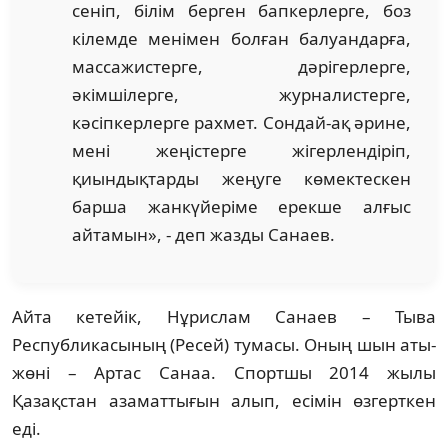
сеніп, білім берген бапкерлерге, боз
кілемде менімен болған балуандарға,
массажистерге, дәрігерлерге,
әкімшілерге, журналистерге,
кәсіпкерлерге рахмет. Сондай-ақ әрине,
мені жеңістерге жігерлендіріп,
қиындықтарды жеңуге көмектескен
барша жанкүйеріме ерекше алғыс
айтамын», - деп жазды Санаев.
Айта кетейік, Нұрислам Санаев – Тыва
Республикасының (Ресей) тумасы. Оның шын аты-
жөні – Артас Санаа. Спортшы 2014 жылы
Қазақстан азаматтығын алып, есімін өзгерткен
еді.