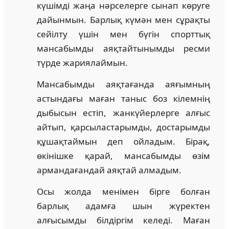
күшімді жаңа нәрселерге сынап көруге
дайынмын. Барлық күмән мен сұрақты
сейілту үшін мен бүгін спорттық
мансабымды аяқтайтынымды ресми
түрде жариялаймын.
Мансабымды аяқтағанда аяғымның
астындағы маған таныс боз кілемнің
дыбысын естіп, жанкүйерлерге алғыс
айтып, қарсыластарымды, достарымды
құшақтаймын деп ойладым. Бірақ,
өкінішке қарай, мансабымды өзім
армандағандай аяқтай алмадым.
Осы жолда менімен бірге болған
барлық адамға шын жүректен
алғысымды білдіргім келеді. Маған