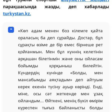
парақшасында жазды, деп хабарлады
turkystan.kz.
«Көп адам менен боз кілемге қайта
ораласың ба деп сұрайды. Достар, бұл
сұрақты өзіме де бір емес бірнеше рет
қойғанмын. Мен бұл күннің келетінін
әрқашан білетінмін және оны ойласам
бойымды қорқыныш билейтін.
Күндердің күнінде «Болды, мен
мансабымды аяқтадым» деп айтуым
керек екенін түсіну ауыр көрінді. Енді,
міне, осы сәт жеткенде мен ұзақ
ойландым... Өйткені, менің бүкіл өмірім
күреспен тығыз байланысты болды