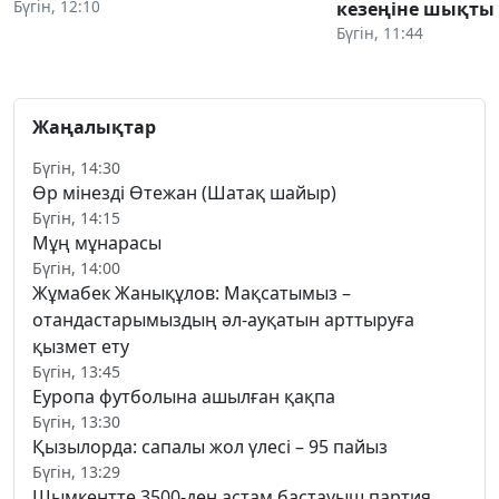
Бүгін, 12:10
кезеңіне шықты
Бүгін, 11:44
Жаңалықтар
Бүгін, 14:30
Өр мінезді Өтежан (Шатақ шайыр)
Бүгін, 14:15
Мұң мұнарасы
Бүгін, 14:00
Жұмабек Жанықұлов: Мақсатымыз –
отандастарымыздың әл-ауқатын арттыруға
қызмет ету
Бүгін, 13:45
Еуропа футболына ашылған қақпа
Бүгін, 13:30
Қызылорда: сапалы жол үлесі – 95 пайыз
Бүгін, 13:29
Шымкентте 3500-ден астам бастауыш партия