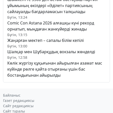
ұйымының өкілдері «Әділет» партиясының
сайлауалды бағдарламасын талқылады
Бүгін, 13:24
Comic Con Astana 2026 алғашқы күні рекорд
орнатып, мыңдаған жанкүйерді жинады
Бүгін, 13:15
Жаңарған мектеп – сапалы білім кепілі
Бүгін, 13:00
Шалқар мен Шұбарқұдық вокзалы жөнделді
Бүгін, 12:58
Көлік жүргізу құқығынан айырылған азамат мас
күйінде рөлге қайта отырғаны үшін бас
бостандығынан айырылды
Байланыс
Газет редакциясы
Сайт редакциясы
Сайт туралы