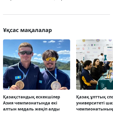
Ұқсас мақалалар
Қазақстандық ескекшілер
Қазақ ұлттық сп
Азия чемпионатында екі
университеті ша
алтын медаль жеңіп алды
чемпионатының