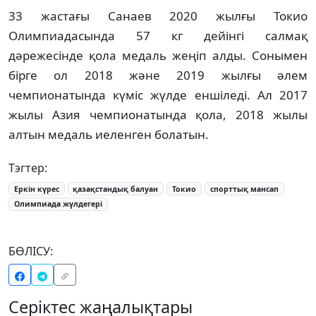
33 жастағы Санаев 2020 жылғы Токио
Олимпиадасында 57 кг дейінгі салмақ
дәрежесінде қола медаль жеңіп алды. Сонымен
бірге ол 2018 және 2019 жылғы әлем
чемпионатында күміс жүлде еншіледі. Ал 2017
жылы Азия чемпионатында қола, 2018 жылы
алтын медаль иеленген болатын.
Тэгтер:
Еркін күрес
қазақстандық балуан
Токио
спорттық мансап
Олимпиада жүлдегері
БӨЛІСУ:
Серіктес жаңалықтары