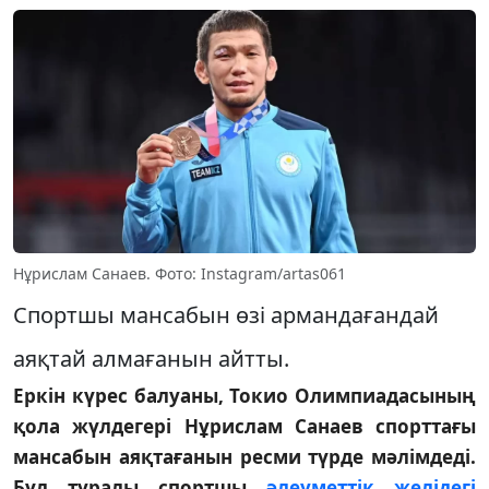
Нұрислам Санаев. Фото: Instagram/artas061
Спортшы мансабын өзі армандағандай
аяқтай алмағанын айтты.
Еркін күрес балуаны, Токио Олимпиадасының
қола жүлдегері Нұрислам Санаев спорттағы
мансабын аяқтағанын ресми түрде мәлімдеді.
Бұл туралы спортшы
әлеуметтік желідегі